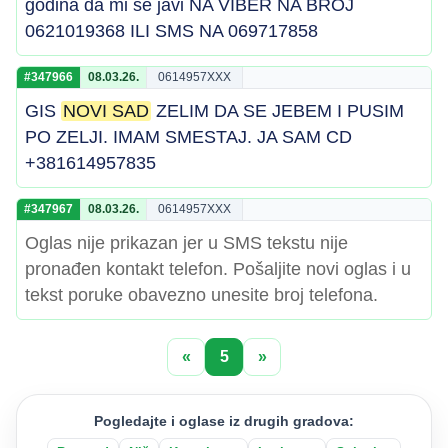
godina da mi se javi NA VIBER NA BROJ
0621019368 ILI SMS NA 069717858
#347966
08.03.26.
0614957XXX
GIS
NOVI SAD
ZELIM DA SE JEBEM I PUSIM
PO ZELJI. IMAM SMESTAJ. JA SAM CD
+381614957835
#347967
08.03.26.
0614957XXX
Oglas nije prikazan jer u SMS tekstu nije
pronađen kontakt telefon. Pošaljite novi oglas i u
tekst poruke obavezno unesite broj telefona.
«
5
»
Pogledajte i oglase iz drugih gradova: