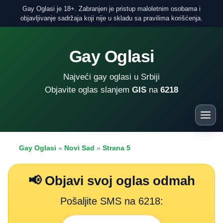
Gay Oglasi je 18+. Zabranjen je pristup maloletnim osobama i
objavljivanje sadržaja koji nije u skladu sa pravilima korišćenja.
Gay Oglasi
Najveći gay oglasi u Srbiji
Objavite oglas slanjem
GIS
na
6218
Gay Oglasi
»
Novi Sad
»
Strana 5
📢 Objavi svoj oglas odmah
Pošaljite SMS na 6218: