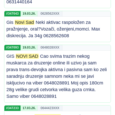
0631440164
#347043
19.03.26.
0628562XXX
Gis
Novi Sad
Neki aktivac raspoložen za
pražnjenje, oral?Vozači, oženjeni,momci. Max
diskrecija. Ja 34g 0628562608
#347093
19.03.26.
0648028XXX
GIS
NOVI SAD
Cao svima trazim nekog
muskarca za druzenje online ili uzivo ja sam
prava trans-devojka aktivna i pasivna sam ko zeli
saradnju druzenje samnom neka mi se javi
iskljucivo na viber 0648028891 Moj opis 180cm
28g velike grudi cetvorka velika guza crnka.
Samo viber 0648028891
#347233
17.03.26.
0644423XXX