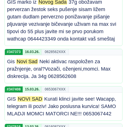
GIS marko iz
Novog Sada
37g obožavam
perverzan žestok seks pušenje sisam ližem
gutam dudlam perverzno ponižavanje pišanje
pljuvanje vezivanje bičevanje uživam na max svi
tipovi do 55 plus javite mi se prvo porukom
wathcap 0644423349 onda kontakt vaš smeštaj
#347373
16.03.26.
0628562XXX
Gis
Novi Sad
Neki aktivac raspoložen za
pražnjenje, oral?Vozači, oženjeni,momci. Max
diskrecija. Ja 34g 0628562608
#347408
15.03.26.
0653067XXX
GIS
NOVI SAD
Kurati klinci javite see! Wacapp,
telegram ili poziv! Jako poslusna kurvica! SAMO
MLADJI MOMCI MATORCI NE!!! 0653067442
#347616
13.03.26.
0616087XXX