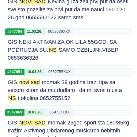
GIS
NOVI SAD
Nevina guza zeli prvi put da oseti
sve sto pozelite za prvi put da me nauci 190 120
26 god 0655592122 samo sms
#347794
11.03.26.
0653636XXX
GIS NEKI AKTIVAN ZA OK LILA 55GOD. SA
PODRUCJA SU,
NS
.SAMO OZBILJNI.VIBER
0653636326
#347851
10.03.26.
0652755XXX
GIS
novi sad
momak 39 godina trazi tipa sa
vecom kitom da mu dudlam i da mi svrsi u usta
NS
i okolina 0652755152
#347869
10.03.26.
069717XXX
GIS
NOVI SAD
momak 25god sportista 180/85kg
tražim Aktivnog Obdarenog muškarca nebitnih