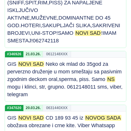
(SNIFF,SPIT,RIM,PISS) ZA NAPALJENE
ISKLJUČIVO
AKTIVNE,MUŽEVNE,DOMINANTNE DO 45
GOD.HOTERI,SAKUPLJAČI SLIKA,SAKRIVENI
BROJEVI,UNI-STOP!SAMO
NOVI SAD
!IMAM
SMESTAJ!062742118
#346926
21.03.26.
0612148XXX
GIS
NOVI SAD
Neko ok mlad do 35god za
perverzno druženje u mom smeštaju sa pasivnim
zgodnim deckom oral,sperma, piss. Samo
NS
mogu i klinci, str, grupno. 0612148011 sms, viber,
telegram
#347020
20.03.26.
0631440XXX
GIS
NOVI SAD
CD 189 93 45 iz
NOVOG SADA
obožava obrezane i crne kite. Viber Whatsapp