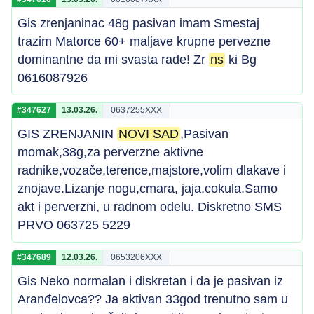
Gis zrenjaninac 48g pasivan imam Smestaj
trazim Matorce 60+ maljave krupne pervezne
dominantne da mi svasta rade! Zr
ns
ki Bg
0616087926
#347627
13.03.26.
0637255XXX
GIS ZRENJANIN
NOVI SAD
,Pasivan
momak,38g,za perverzne aktivne
radnike,vozače,terence,majstore,volim dlakave i
znojave.Lizanje nogu,cmara, jaja,cokula.Samo
akt i perverzni, u radnom odelu. Diskretno SMS
PRVO 063725 5229
#347689
12.03.26.
0653206XXX
Gis Neko normalan i diskretan i da je pasivan iz
Aranđelovca?? Ja aktivan 33god trenutno sam u