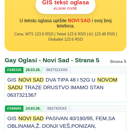
GIS tekst oglasa
KLIKNI OVDE
U tekstu oglasa upišite
NOVI SAD
i svoj broj
telefona.
Cena: MTS 123.6 RSD | Yettel 123.6 RSD | A1 123.48 RSD |
Globaltel 123.6 RSD
Gay Oglasi - Novi Sad - Strana 5
Strana 5
#346330
28.03.26.
0637321XXX
GIS
NOVI SAD
DVA TIPA 48 I 52G U
NOVOM
SADU
TRAZE DRUSTVO IMAMO STAN
0637321367
#346665
24.03.26.
062742XXX
GIS
NOVI SAD
PASIVAN 40/190/95, FEM,SA
OBLINAMA,Ž. DONJI VEŠ,PONIZAN,