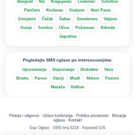
Beograd
Niš
Kragujevac
Leskovac
Subotica
Pančevo
Kruševac
Kraljevo
Novi Pazar
Zrenjanin
Čačak
Šabac
Smederevo
Valjevo
Vranje
Sombor
Užice
Požarevac
Kikinda
Jagodina
Pogledajte SMS oglase po interesovanjima:
Upoznavanje
Dopisivanje
Diskretno
Veza
Biseks
Parovi
Stariji
Mlađi
Aktivni
Pasivni
Masaža
Hotline
Pitanja i odgovori
·
Uslovi korišćenja
·
Politika privatnosti
·
Brisanje
oglasa
·
Kontakt
Gay Oglasi · SMS broj 6218 · Keyword GIS