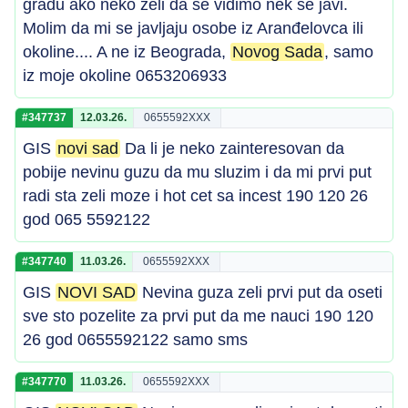
gradu ako neko želi da se vidimo nek se javi.
Molim da mi se javljaju osobe iz Aranđelovca ili
okoline.... A ne iz Beograda,
Novog Sada
, samo
iz moje okoline 0653206933
#347737
12.03.26.
0655592XXX
GIS
novi sad
Da li je neko zainteresovan da
pobije nevinu guzu da mu sluzim i da mi prvi put
radi sta zeli moze i hot cet sa incest 190 120 26
god 065 5592122
#347740
11.03.26.
0655592XXX
GIS
NOVI SAD
Nevina guza zeli prvi put da oseti
sve sto pozelite za prvi put da me nauci 190 120
26 god 0655592122 samo sms
#347770
11.03.26.
0655592XXX