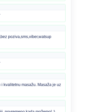
7
,bez poziva,sms,viber,watsup
7
 i kvalitetnu masažu. Masaža je uz
ciji, povremeno kada možemo! ;)