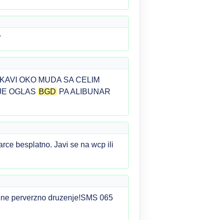
7
AKAVI OKO MUDA SA CELIM
DJE OGLAS
BGD
PA ALIBUNAR
ce besplatno. Javi se na wcp ili
 mene perverzno druzenje!SMS 065