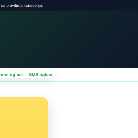
 sa pravilima korišćenja.
rans oglasi
SMS oglasi