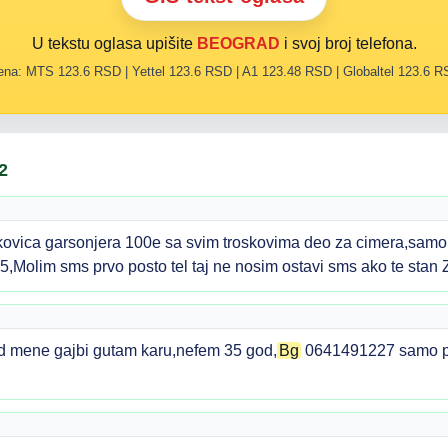
U tekstu oglasa upišite
BEOGRAD
i svoj broj telefona.
na: MTS 123.6 RSD | Yettel 123.6 RSD | A1 123.48 RSD | Globaltel 123.6 
2
ovica garsonjera 100e sa svim troskovima deo za cimera,samo 
,Molim sms prvo posto tel taj ne nosim ostavi sms ako te stan 
od mene gajbi gutam karu,nefem 35 god,
Bg
0641491227 samo po