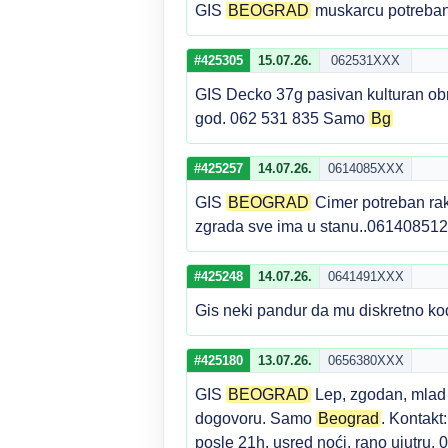
GIS
BEOGRAD
muskarcu potreban 
#425305
15.07.26.
062531XXX
GIS Decko 37g pasivan kulturan obr
god. 062 531 835 Samo
Bg
#425257
14.07.26.
0614085XXX
GIS
BEOGRAD
Cimer potreban rak
zgrada sve ima u stanu..0614085125
#425248
14.07.26.
0641491XXX
Gis neki pandur da mu diskretno k
#425180
13.07.26.
0656380XXX
GIS
BEOGRAD
Lep, zgodan, mlad 
dogovoru. Samo
Beograd
. Kontakt
posle 21h, usred noći, rano ujutru.