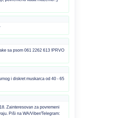
7
rznjake sa psom 061 2262 613 !PRVO
rnog i diskret muskarca od 40 - 65
 118. Zainteresovan za povremeni
vaju. Piši na WA/Viber/Telegram: