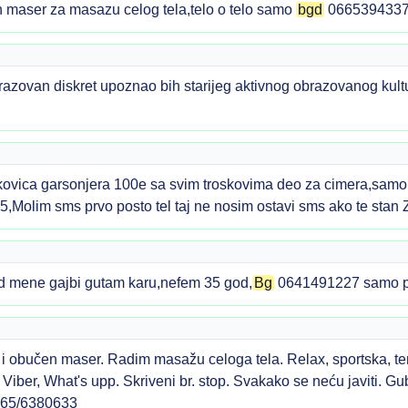
maser za masazu celog tela,telo o telo samo
bgd
066539433
azovan diskret upoznao bih starijeg aktivnog obrazovanog kultu
ovica garsonjera 100e sa svim troskovima deo za cimera,samo 
,Molim sms prvo posto tel taj ne nosim ostavi sms ako te stan 
od mene gajbi gutam karu,nefem 35 god,
Bg
0641491227 samo po
i obučen maser. Radim masažu celoga tela. Relax, sportska, t
: Viber, What's upp. Skriveni br. stop. Svakako se neću javiti. Gu
 065/6380633