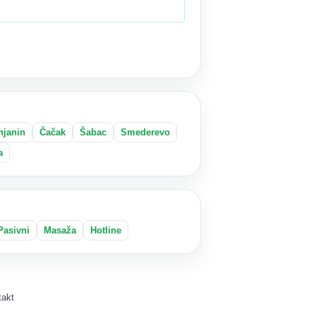
njanin
Čačak
Šabac
Smederevo
a
Pasivni
Masaža
Hotline
takt