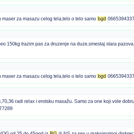
maser za masazu celog tela,telo o telo samo
bgd
066539433
o 150kg trazim pas za druzenje na duze,smestaj stara pazova
maser za masazu celog tela,telo o telo samo
bgd
066539433
70,36 radi relax i erotsku masažu. Samo za one koji vole dobru
877289
VNOG od 25 do 45god iz
BG
ili NS za sex u maksimalnoj diskre