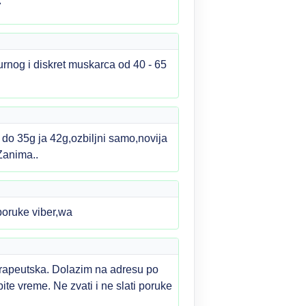
7
rnog i diskret muskarca od 40 - 65
do 35g ja 42g,ozbiljni samo,novija
Zanima..
ruke viber,wa
erapeutska. Dolazim na adresu po
bite vreme. Ne zvati i ne slati poruke