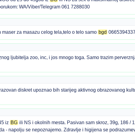
 porukom: WA/Viber/Telegram 061 7288030
maser za masazu celog tela,telo o telo samo
bgd
066539433
rznog ljubitelja zoo, inc, i jos mnogo toga. Samo trazim perve
azovan diskret upoznao bih starijeg aktivnog obrazovanog kultu
5 iz
BG
ili NS i okolnih mesta. Pasivan sam skroz, 39g, 186 /
ida - napolju se nepoznajemo. Zdravlje i higijena se podrazume