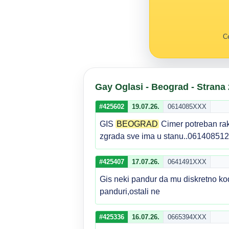
Ce
Gay Oglasi - Beograd - Strana 
#425602
19.07.26.
0614085XXX
GIS
BEOGRAD
Cimer potreban rak
zgrada sve ima u stanu..0614085125
#425407
17.07.26.
0641491XXX
Gis neki pandur da mu diskretno k
panduri,ostali ne
#425336
16.07.26.
0665394XXX