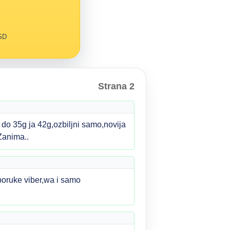
RSD
Strana 2
do 35g ja 42g,ozbiljni samo,novija
Zanima..
ruke viber,wa i samo