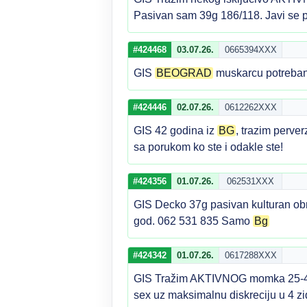
Pasivan sam 39g 186/118. Javi se
#424468
03.07.26.
0665394XXX
GIS
BEOGRAD
muskarcu potreban 
#424446
02.07.26.
0612262XXX
GIS 42 godina iz
BG
, trazim perve
sa porukom ko ste i odakle ste!
#424356
01.07.26.
062531XXX
GIS Decko 37g pasivan kulturan obr
god. 062 531 835 Samo
Bg
#424342
01.07.26.
0617288XXX
GIS Tražim AKTIVNOG momka 25-4
sex uz maksimalnu diskreciju u 4 z