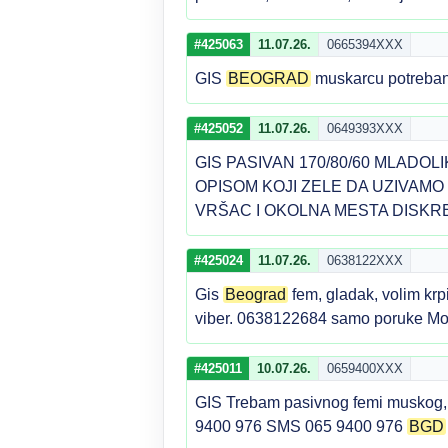
#425063
11.07.26.
0665394XXX
GIS
BEOGRAD
muskarcu potreban 
#425052
11.07.26.
0649393XXX
GIS PASIVAN 170/80/60 MLADO
OPISOM KOJI ZELE DA UZIVAM
VRŠAC I OKOLNA MESTA DISKRE
#425024
11.07.26.
0638122XXX
Gis
Beograd
fem, gladak, volim krp
viber. 0638122684 samo poruke Mo
#425011
10.07.26.
0659400XXX
GIS Trebam pasivnog femi muskog,
9400 976 SMS 065 9400 976
BGD