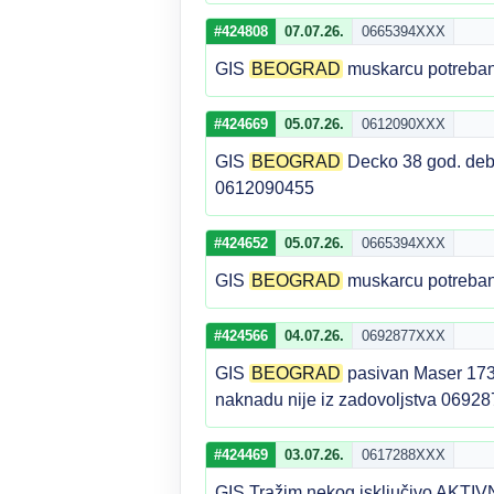
#424808
07.07.26.
0665394XXX
GIS
BEOGRAD
muskarcu potreban 
#424669
05.07.26.
0612090XXX
GIS
BEOGRAD
Decko 38 god. debe
0612090455
#424652
05.07.26.
0665394XXX
GIS
BEOGRAD
muskarcu potreban 
#424566
04.07.26.
0692877XXX
GIS
BEOGRAD
pasivan Maser 173,
naknadu nije iz zadovoljstva 0692
#424469
03.07.26.
0617288XXX
GIS Tražim nekog isključivo AKTI