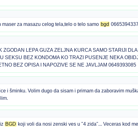
maser za masazu celog tela,telo o telo samo
bgd
066539433
LIK ZGODAN LEPA GUZA ZELJNA KURCA SAMO STARIJI DL
O U SEKSU BEZ KONDOMA KO TRAZI PUSENJE NEKA OBI
TNO BEZ OPISA I NAPOZIVE SE NE JAVLJAM 0649393085
ice i šminku. Volim dugo da sisam i primam da zaboravim muškar
lim.
iz
BGD
koji voli da nosi zenski ves u "4 zida"... Veceras kod