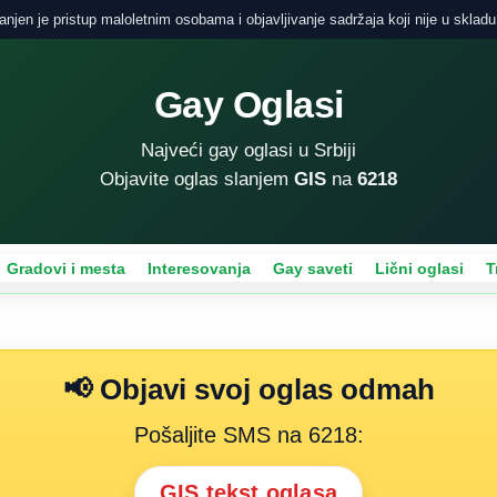
njen je pristup maloletnim osobama i objavljivanje sadržaja koji nije u skladu
Gay Oglasi
Najveći gay oglasi u Srbiji
Objavite oglas slanjem
GIS
na
6218
Gradovi i mesta
Interesovanja
Gay saveti
Lični oglasi
T
📢 Objavi svoj oglas odmah
Pošaljite SMS na 6218:
GIS tekst oglasa