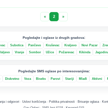
«
2
»
Pogledajte i oglase iz drugih gradova:
ovac
Subotica
Pančevo
Kruševac
Kraljevo
Novi Pazar
Zre
Valjevo
Vranje
Sombor
Užice
Požarevac
Kikinda
Jagodin
Pogledajte SMS oglase po interesovanjima:
e
Diskretno
Veza
Biseks
Parovi
Stariji
Mlađi
Aktivni
anja i odgovori
·
Uslovi korišćenja
·
Politika privatnosti
·
Brisanje oglasa
·
Kon
Gay Oglasi · SMS broj 6218 · Keyword GIS