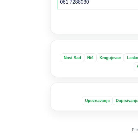
061 7288030
Novi Sad
Niš
Kragujevac
Lesk
Upoznavanje
Dopisivanj
Pit