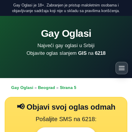
Gay Oglasi je 18+. Zabranjen je pristup maloletnim osobama i
objavljivanje sadržaja koji nije u skladu sa pravilima korišćenja.
Gay Oglasi
Najveći gay oglasi u Srbiji
Objavite oglas slanjem
GIS
na
6218
Gay Oglasi
»
Beograd
»
Strana 5
📢 Objavi svoj oglas odmah
Pošaljite SMS na 6218: