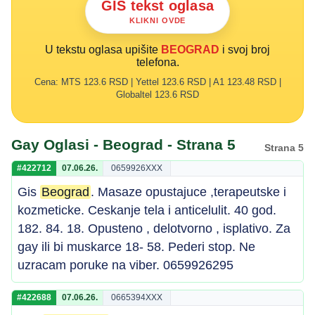
GIS tekst oglasa
KLIKNI OVDE
U tekstu oglasa upišite
BEOGRAD
i svoj broj
telefona.
Cena: MTS 123.6 RSD | Yettel 123.6 RSD | A1 123.48 RSD |
Globaltel 123.6 RSD
Gay Oglasi - Beograd - Strana 5
Strana 5
#422712
07.06.26.
0659926XXX
Gis
Beograd
. Masaze opustajuce ,terapeutske i
kozmeticke. Ceskanje tela i anticelulit. 40 god.
182. 84. 18. Opusteno , delotvorno , isplativo. Za
gay ili bi muskarce 18- 58. Pederi stop. Ne
uzracam poruke na viber. 0659926295
#422688
07.06.26.
0665394XXX