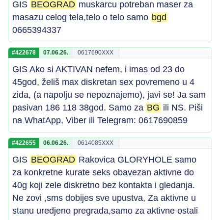
GIS
BEOGRAD
muskarcu potreban maser za
masazu celog tela,telo o telo samo
bgd
0665394337
#422678
07.06.26.
0617690XXX
GIS Ako si AKTIVAN nefem, i imas od 23 do
45god, želiš max diskretan sex povremeno u 4
zida, (a napolju se nepoznajemo), javi se! Ja sam
pasivan 186 118 38god. Samo za
BG
ili NS. Piši
na WhatApp, Viber ili Telegram: 0617690859
#422655
06.06.26.
0614085XXX
GIS
BEOGRAD
Rakovica GLORYHOLE samo
za konkretne kurate seks obavezan aktivne do
40g koji zele diskretno bez kontakta i gledanja.
Ne zovi ,sms dobijes sve upustva, Za aktivne u
stanu uredjeno pregrada,samo za aktivne ostali