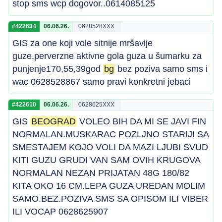
stop sms wcp dogovor..0614085125
#422634
06.06.26.
0628528XXX
GIS za one koji vole sitnije mršavije
guze,perverzne aktivne gola guza u šumarku za
punjenje170,55,39god
bg
bez poziva samo sms i
wac 0628528867 samo pravi konkretni jebaci
#422610
06.06.26.
0628625XXX
GIS
BEOGRAD
VOLEO BIH DA MI SE JAVI FIN
NORMALAN.MUSKARAC POZLJNO STARIJI SA
SMESTAJEM KOJO VOLI DA MAZI LJUBI SVUD
KITI GUZU GRUDI VAN SAM OVIH KRUGOVA
NORMALAN NEZAN PRIJATAN 48G 180/82
KITA OKO 16 CM.LEPA GUZA UREDAN MOLIM
SAMO.BEZ.POZIVA SMS SA OPISOM ILI VIBER
ILI VOCAP 0628625907