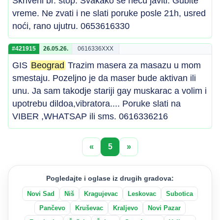
Skriveni br. stop. Svakako se neću javiti. Gubite
vreme. Ne zvati i ne slati poruke posle 21h, usred
noći, rano ujutru. 0653616330
#421915
26.05.26.
0616336XXX
GIS
Beograd
Trazim masera za masazu u mom
smestaju. Pozeljno je da maser bude aktivan ili
unu. Ja sam takodje stariji gay muskarac a volim i
upotrebu dildoa,vibratora.... Poruke slati na
VIBER ,WHATSAP ili sms. 0616336216
«
5
»
Pogledajte i oglase iz drugih gradova:
Novi Sad
Niš
Kragujevac
Leskovac
Subotica
Pančevo
Kruševac
Kraljevo
Novi Pazar