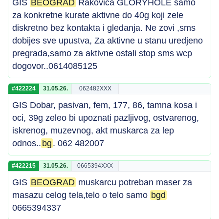
GIS
BEOGRAD
Rakovica GLORYHOLE samo
za konkretne kurate aktivne do 40g koji zele
diskretno bez kontakta i gledanja. Ne zovi ,sms
dobijes sve upustva, Za aktivne u stanu uredjeno
pregrada,samo za aktivne ostali stop sms wcp
dogovor..0614085125
#422224
31.05.26.
062482XXX
GIS Dobar, pasivan, fem, 177, 86, tamna kosa i
oci, 39g zeleo bi upoznati pazljivog, ostvarenog,
iskrenog, muzevnog, akt muskarca za lep
odnos..
bg
. 062 482007
#422215
31.05.26.
0665394XXX
GIS
BEOGRAD
muskarcu potreban maser za
masazu celog tela,telo o telo samo
bgd
0665394337