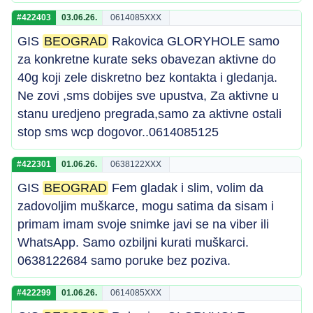
#422403
03.06.26.
0614085XXX
GIS
BEOGRAD
Rakovica GLORYHOLE samo
za konkretne kurate seks obavezan aktivne do
40g koji zele diskretno bez kontakta i gledanja.
Ne zovi ,sms dobijes sve upustva, Za aktivne u
stanu uredjeno pregrada,samo za aktivne ostali
stop sms wcp dogovor..0614085125
#422301
01.06.26.
0638122XXX
GIS
BEOGRAD
Fem gladak i slim, volim da
zadovoljim muškarce, mogu satima da sisam i
primam imam svoje snimke javi se na viber ili
WhatsApp. Samo ozbiljni kurati muškarci.
0638122684 samo poruke bez poziva.
#422299
01.06.26.
0614085XXX