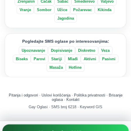
Zrenjanin
Čačak
Šabac
Smederevo
Valjevo
Vranje
Sombor
Užice
Požarevac
Kikinda
Jagodina
Pogledajte SMS oglase po interesovanjima:
Upoznavanje
Dopisivanje
Diskretno
Veza
Biseks
Parovi
Stariji
Mlađi
Aktivni
Pasivni
Masaža
Hotline
Pitanja i odgovori
·
Uslovi korišćenja
·
Politika privatnosti
·
Brisanje
oglasa
·
Kontakt
Gay Oglasi · SMS broj 6218 · Keyword GIS