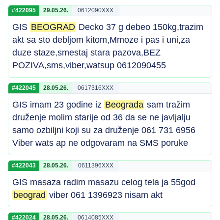
#422095
29.05.26.
0612090XXX
GIS
BEOGRAD
Decko 37 g debeo 150kg,trazim
akt sa sto debljom kitom,Mmoze i pas i uni,za
duze staze,smestaj stara pazova,BEZ
POZIVA,sms,viber,watsup 0612090455
#422045
28.05.26.
0617316XXX
GIS imam 23 godine iz
Beograda
sam tražim
druženje molim starije od 36 da se ne javljalju
samo ozbiljni koji su za druženje 061 731 6956
Viber wats ap ne odgovaram na SMS poruke
#422043
28.05.26.
0611396XXX
GIS masaza radim masazu celog tela ja 55god
beograd
viber 061 1396923 nisam akt
#422024
28.05.26.
0614085XXX