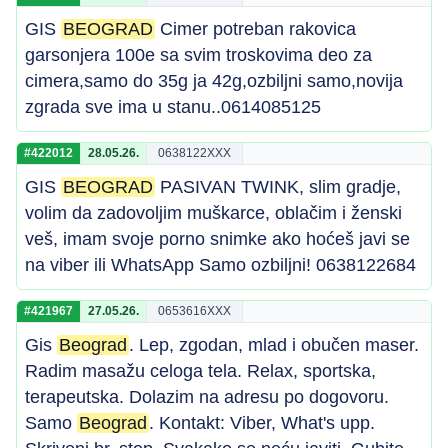
GIS
BEOGRAD
Cimer potreban rakovica
garsonjera 100e sa svim troskovima deo za
cimera,samo do 35g ja 42g,ozbiljni samo,novija
zgrada sve ima u stanu..0614085125
#422012
28.05.26.
0638122XXX
GIS
BEOGRAD
PASIVAN TWINK, slim gradje,
volim da zadovoljim muškarce, oblačim i ženski
veš, imam svoje porno snimke ako hoćeš javi se
na viber ili WhatsApp Samo ozbiljni! 0638122684
#421967
27.05.26.
0653616XXX
Gis
Beograd
. Lep, zgodan, mlad i obučen maser.
Radim masažu celoga tela. Relax, sportska,
terapeutska. Dolazim na adresu po dogovoru.
Samo
Beograd
. Kontakt: Viber, What's upp.