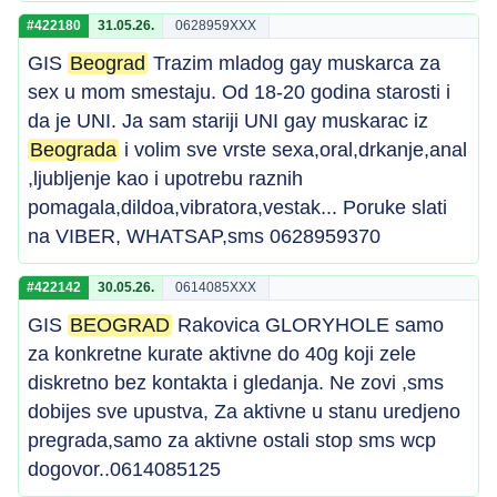
#422180
31.05.26.
0628959XXX
GIS
Beograd
Trazim mladog gay muskarca za
sex u mom smestaju. Od 18-20 godina starosti i
da je UNI. Ja sam stariji UNI gay muskarac iz
Beograda
i volim sve vrste sexa,oral,drkanje,anal
,ljubljenje kao i upotrebu raznih
pomagala,dildoa,vibratora,vestak... Poruke slati
na VIBER, WHATSAP,sms 0628959370
#422142
30.05.26.
0614085XXX
GIS
BEOGRAD
Rakovica GLORYHOLE samo
za konkretne kurate aktivne do 40g koji zele
diskretno bez kontakta i gledanja. Ne zovi ,sms
dobijes sve upustva, Za aktivne u stanu uredjeno
pregrada,samo za aktivne ostali stop sms wcp
dogovor..0614085125