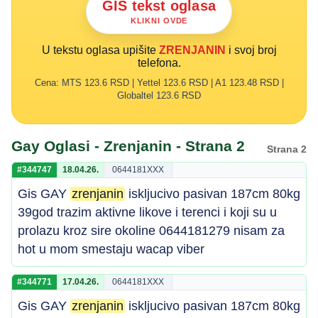
GIS tekst oglasa
KLIKNI OVDE
U tekstu oglasa upišite
ZRENJANIN
i svoj broj
telefona.
Cena: MTS 123.6 RSD | Yettel 123.6 RSD | A1 123.48 RSD |
Globaltel 123.6 RSD
Gay Oglasi - Zrenjanin - Strana 2
Strana 2
#344747
18.04.26.
0644181XXX
Gis GAY
zrenjanin
iskljucivo pasivan 187cm 80kg
39god trazim aktivne likove i terenci i koji su u
prolazu kroz sire okoline 0644181279 nisam za
hot u mom smestaju wacap viber
#344771
17.04.26.
0644181XXX
Gis GAY
zrenjanin
iskljucivo pasivan 187cm 80kg