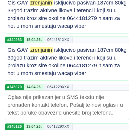
Gis GAY
zrenjanin
iskljucivo pasivan 187cm 80kg
39god trazim aktivne likove i terenci i koji su u
prolazu kroz sire okoline 0644181279 nisam za
hot u mom smestaju wacap viber
#344983
15.04.26.
0644181XXX
Gis GAY
zrenjanin
iskljucivo pasivan 187cm 80kg
39god trazim aktivne likove i terenci i koji su u
prolazu kroz sire okoline 0644181279 nisam za
hot u mom smestaju wacap viber
#345070
14.04.26.
0641229XXX
Oglas nije prikazan jer u SMS tekstu nije
pronađen kontakt telefon. Pošaljite novi oglas i u
tekst poruke obavezno unesite broj telefona.
#345126
13.04.26.
0641229XXX