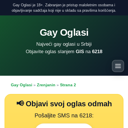
Gay Oglasi je 18+. Zabranjen je pristup maloletnim osobama i
objavljivanje sadržaja koji nije u skladu sa pravilima korišćenja.
Gay Oglasi
Najveći gay oglasi u Srbiji
Objavite oglas slanjem
GIS
na
6218
Gay Oglasi
»
Zrenjanin
»
Strana 2
📢 Objavi svoj oglas odmah
Pošaljite SMS na 6218: