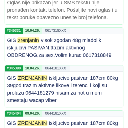
Oglas nije prikazan jer u SMS tekstu nije
pronađen kontakt telefon. Pošaljite novi oglas i u
tekst poruke obavezno unesite broj telefona.
#345331
10.04.26.
0617318XXX
GIS
zrenjanin
visok zgodan 48g mladolik
iskljucivi PASIVAN,ttazim aktivnog
OBDRENOG,za sex,Volim kurac 0617318849
#345380
10.04.26.
0644181XXX
GIS
ZRENJANIN
iskljucivo pasivan 187cm 80kg
39god trazim aktivne likove i terenci i koji su
prolazu 0644181279 nisam za hot u mom
smestaju wacap viber
#345404
09.04.26.
0644181XXX
GIS
ZRENJANIN
iskljucivo pasivan 187cm 80kg