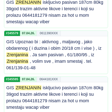
GIS
ZRENJANIN
iskljucivo pasivan 187cm 80kg
39god trazim aktivne likove i terenci i koji su
prolazu 0644181279 nisam za hot u mom
smestaju wacap viber
#345579
07.04.26.
0611390XXX
GIS Upoznao bi : aktivnog , maljavog , jako
obdarenog ( i duzina i obim 20/18 cm i vise ) , iz
Zrenjanina
. Ja sam pasivan , 61/180/95 , iz
Zrenjanina
, volim sve , imam smestaj . tel.
061/139-01-48
#345595
07.04.26.
0644181XXX
GIS
ZRENJANIN
iskljucivo pasivan 187cm 80kg
39god trazim aktivne likove i terenci i koji su
prolazu 0644181279 nisam za hot u mom
smestaju wacap viber