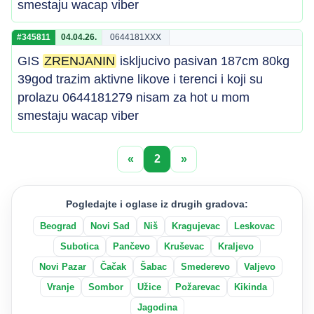
smestaju wacap viber
#345811
04.04.26.
0644181XXX
GIS
ZRENJANIN
iskljucivo pasivan 187cm 80kg
39god trazim aktivne likove i terenci i koji su
prolazu 0644181279 nisam za hot u mom
smestaju wacap viber
«
2
»
Pogledajte i oglase iz drugih gradova:
Beograd
Novi Sad
Niš
Kragujevac
Leskovac
Subotica
Pančevo
Kruševac
Kraljevo
Novi Pazar
Čačak
Šabac
Smederevo
Valjevo
Vranje
Sombor
Užice
Požarevac
Kikinda
Jagodina