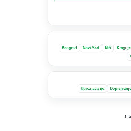
Beograd
Novi Sad
Niš
Kraguje
Upoznavanje
Dopisivanj
Pit