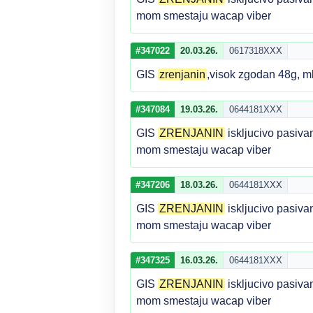
mom smestaju wacap viber
#347022
20.03.26.
0617318XXX
GIS
zrenjanin
,visok zgodan 48g, m
#347084
19.03.26.
0644181XXX
GIS
ZRENJANIN
iskljucivo pasiva
mom smestaju wacap viber
#347206
18.03.26.
0644181XXX
GIS
ZRENJANIN
iskljucivo pasiva
mom smestaju wacap viber
#347325
16.03.26.
0644181XXX
GIS
ZRENJANIN
iskljucivo pasiva
mom smestaju wacap viber