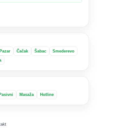
Pazar
Čačak
Šabac
Smederevo
a
Pasivni
Masaža
Hotline
takt