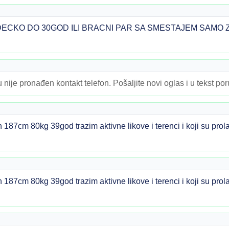
DECKO DO 30GOD ILI BRACNI PAR SA SMESTAJEM SAMO Z
 nije pronađen kontakt telefon. Pošaljite novi oglas i u tekst po
n 187cm 80kg 39god trazim aktivne likove i terenci i koji su pr
n 187cm 80kg 39god trazim aktivne likove i terenci i koji su pr