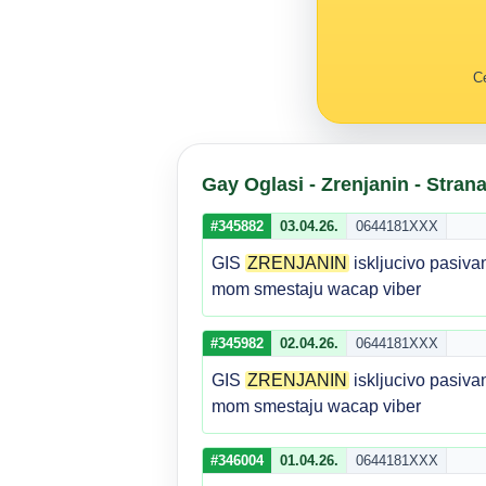
Ce
Gay Oglasi - Zrenjanin - Strana
#345882
03.04.26.
0644181XXX
GIS
ZRENJANIN
iskljucivo pasiva
mom smestaju wacap viber
#345982
02.04.26.
0644181XXX
GIS
ZRENJANIN
iskljucivo pasiva
mom smestaju wacap viber
#346004
01.04.26.
0644181XXX