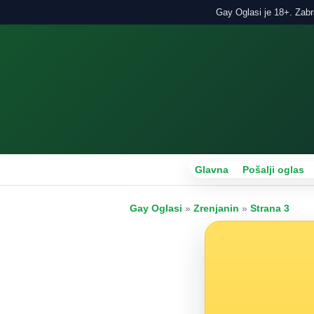
Gay Oglasi je 18+. Zabra
Glavna
Pošalji oglas
Gay Oglasi
»
Zrenjanin
»
Strana 3