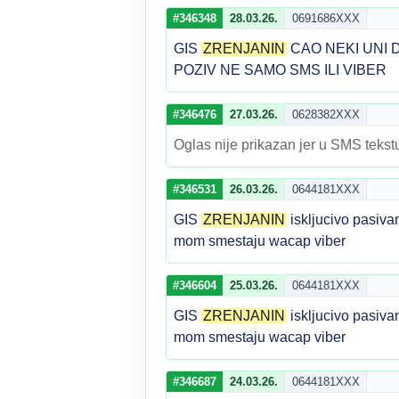
#346348
28.03.26.
0691686XXX
GIS
ZRENJANIN
CAO NEKI UNI 
POZIV NE SAMO SMS ILI VIBER
#346476
27.03.26.
0628382XXX
Oglas nije prikazan jer u SMS tekstu
#346531
26.03.26.
0644181XXX
GIS
ZRENJANIN
iskljucivo pasiva
mom smestaju wacap viber
#346604
25.03.26.
0644181XXX
GIS
ZRENJANIN
iskljucivo pasiva
mom smestaju wacap viber
#346687
24.03.26.
0644181XXX