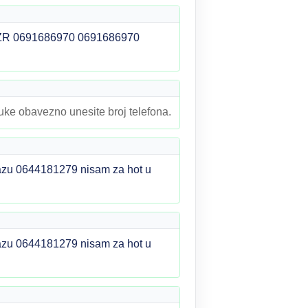
R 0691686970 0691686970
ruke obavezno unesite broj telefona.
olazu 0644181279 nisam za hot u
olazu 0644181279 nisam za hot u