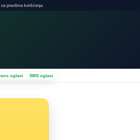
 sa pravilima korišćenja.
rans oglasi
SMS oglasi