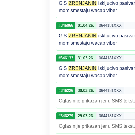
GIS
ZRENJANIN
iskljucivo pasiva
mom smestaju wacap viber
#346066
01.04.26.
0644181XXX
GIS
ZRENJANIN
iskljucivo pasiva
mom smestaju wacap viber
#346133
31.03.26.
0644181XXX
GIS
ZRENJANIN
iskljucivo pasiva
mom smestaju wacap viber
#346226
30.03.26.
0644181XXX
Oglas nije prikazan jer u SMS tekstu
#346279
29.03.26.
0644181XXX
Oglas nije prikazan jer u SMS tekstu