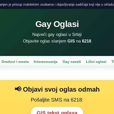
njen je pristup maloletnim osobama i objavljivanje sadržaja koji nije u skladu
Gay Oglasi
Najveći gay oglasi u Srbiji
Objavite oglas slanjem
GIS
na
6218
Gradovi i mesta
Interesovanja
Gay saveti
Lični oglasi
T
📢 Objavi svoj oglas odmah
Pošaljite SMS na 6218:
GIS tekst oglasa