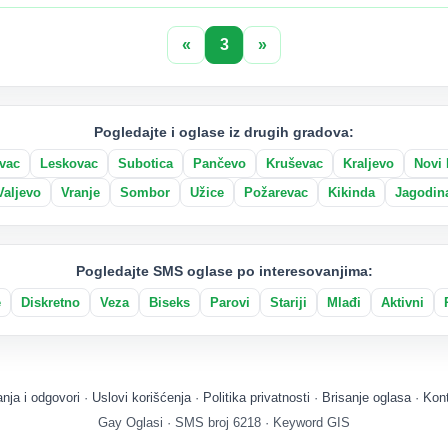
«
3
»
Pogledajte i oglase iz drugih gradova:
vac
Leskovac
Subotica
Pančevo
Kruševac
Kraljevo
Novi 
Valjevo
Vranje
Sombor
Užice
Požarevac
Kikinda
Jagodin
Pogledajte SMS oglase po interesovanjima:
e
Diskretno
Veza
Biseks
Parovi
Stariji
Mlađi
Aktivni
anja i odgovori
·
Uslovi korišćenja
·
Politika privatnosti
·
Brisanje oglasa
·
Kon
Gay Oglasi · SMS broj 6218 · Keyword GIS