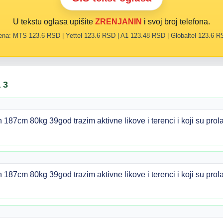
U tekstu oglasa upišite
ZRENJANIN
i svoj broj telefona.
na: MTS 123.6 RSD | Yettel 123.6 RSD | A1 123.48 RSD | Globaltel 123.6 
 3
n 187cm 80kg 39god trazim aktivne likove i terenci i koji su pr
n 187cm 80kg 39god trazim aktivne likove i terenci i koji su pr