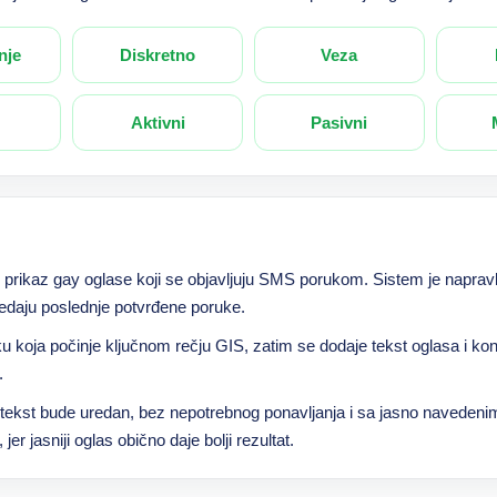
nje
Diskretno
Veza
Aktivni
Pasivni
prikaz gay oglase koji se objavljuju SMS porukom. Sistem je napravl
ledaju poslednje potvrđene poruke.
u koja počinje ključnom rečju GIS, zatim se dodaje tekst oglasa i ko
.
a tekst bude uredan, bez nepotrebnog ponavljanja i sa jasno naveden
er jasniji oglas obično daje bolji rezultat.