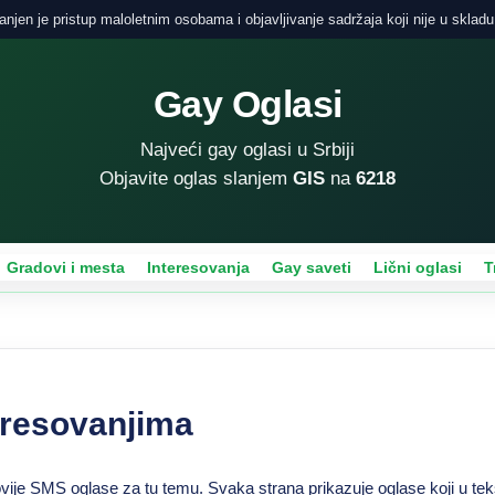
njen je pristup maloletnim osobama i objavljivanje sadržaja koji nije u skladu
Gay Oglasi
Najveći gay oglasi u Srbiji
Objavite oglas slanjem
GIS
na
6218
Gradovi i mesta
Interesovanja
Gay saveti
Lični oglasi
T
eresovanjima
novije SMS oglase za tu temu. Svaka strana prikazuje oglase koji u te