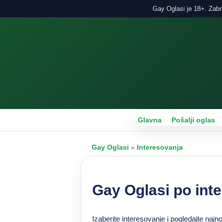
Gay Oglasi je 18+. Zabra
Glavna
Pošalji oglas
Gay Oglasi
»
Interesovanja
Gay Oglasi po int
Izaberite interesovanje i pogledajte naj