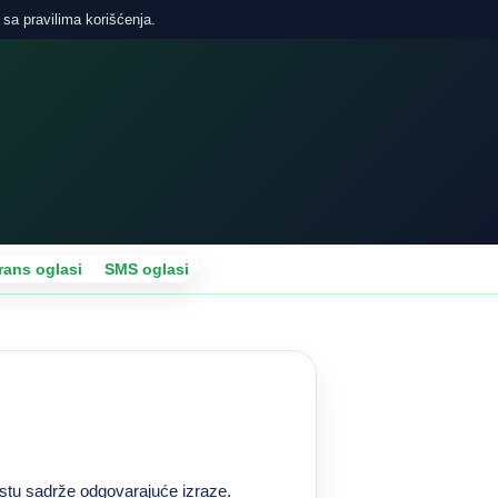
 sa pravilima korišćenja.
rans oglasi
SMS oglasi
kstu sadrže odgovarajuće izraze.