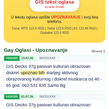
GIS tekst oglasa
KLIKNI OVDE
U tekstu oglasa upišite
UPOZNAVANJE
i svoj broj
telefona.
Cena: MTS 123.6 RSD | Yettel 123.6 RSD | A1 123.48 RSD |
Globaltel 123.6 RSD
Gay Oglasi - Upoznavanje
Strana 1
#425305
15.07.26.
062531XXX
GIS Decko 37g pasivan kulturan obrazovan
diskret
upoznao bih
starijeg aktivnog
obrazovanog kulturnog i diskret muskarca od 40 -
65 god. 062 531 835 Samo Bg
#424356
01.07.26.
062531XXX
GIS Decko 37g pasivan kulturan obrazovan