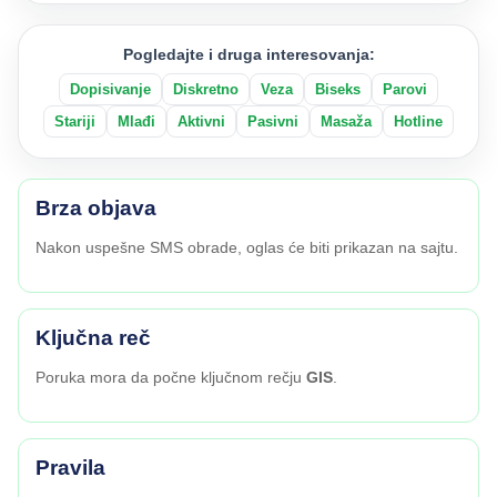
Pogledajte i druga interesovanja:
Dopisivanje
Diskretno
Veza
Biseks
Parovi
Stariji
Mlađi
Aktivni
Pasivni
Masaža
Hotline
Brza objava
Nakon uspešne SMS obrade, oglas će biti prikazan na sajtu.
Ključna reč
Poruka mora da počne ključnom rečju
GIS
.
Pravila