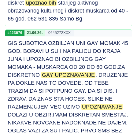
diskret
upoznao bih
starijeg aktivnog
obrazovanog kulturnog i diskret muskarca od 40 -
65 god. 062 531 835 Samo Bg
#423676
21.06.26.
0645272XXX
GIS SUBOTICA OZBILJAN UNI GAY MOMAK 45
GOD. BORAVI U SU I NA PALICU DO KRAJA
JUNA I UPOZNAO BI OZBILJNOG GAY
MOMAKA - MUSKARCA OD 20 DO 60 GOD.ZA
DISKRETNO
GAY UPOZNAVANJE
, DRUZENJE
PA DOKLE NAS TO DOVEDE. OD TEBE
TRAZIM DA SI POTPUNO GAY, DA SI DIS. I
ZDRAV, DA ZNAS STA HOCES. SLIKE NE
RAZMENJUJEM VEC UZIVO
UPOZNAVANJE
DOLAZI U OBZIR.IMAM DISKRETAN SMESTAJ.
NIKAKVE NOVCANE NADOKNADE NE DAJEM.
OGLAS VAZI ZA SU I PALIC. PRVO SMS BEZ