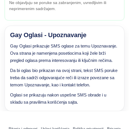
Ne objavljuju se poruke sa zabranjenim, uvredljivim ili
neprimerenim sadržajem.
Gay Oglasi - Upoznavanje
Gay Oglasi prikazuje SMS oglase za temu Upoznavanje.
Ova strana je namenjena posetiocima koji žele brži
pregled oglasa prema interesovanju ili ključnim rečima.
Da bi oglas bio prikazan na ovoj strani, tekst SMS poruke
treba da sadrži odgovarajuće reči ili izraze povezane sa
temom Upoznavanje, kao i kontakt telefon.
Oglasi se prikazuju nakon uspešne SMS obrade i u
skladu sa pravilima korišćenja sajta.
Pitanja i odgovori
·
Uslovi korišćenja
·
Politika privatnosti
·
Brisanje