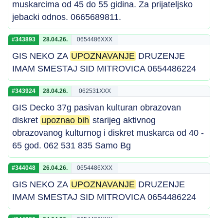
muskarcima od 45 do 55 gidina. Za prijateljsko
jebacki odnos. 0665689811.
#343893
28.04.26.
0654486XXX
GIS NEKO ZA
UPOZNAVANJE
DRUZENJE
IMAM SMESTAJ SID MITROVICA 0654486224
#343924
28.04.26.
062531XXX
GIS Decko 37g pasivan kulturan obrazovan
diskret
upoznao bih
starijeg aktivnog
obrazovanog kulturnog i diskret muskarca od 40 -
65 god. 062 531 835 Samo Bg
#344048
26.04.26.
0654486XXX
GIS NEKO ZA
UPOZNAVANJE
DRUZENJE
IMAM SMESTAJ SID MITROVICA 0654486224