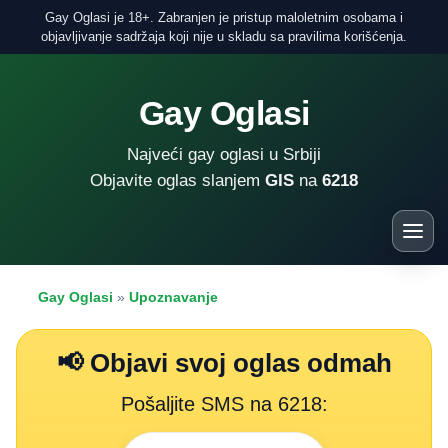
Gay Oglasi je 18+. Zabranjen je pristup maloletnim osobama i
objavljivanje sadržaja koji nije u skladu sa pravilima korišćenja.
Gay Oglasi
Najveći gay oglasi u Srbiji
Objavite oglas slanjem
GIS
na
6218
Gay Oglasi
»
Upoznavanje
📢 Objavi svoj oglas odmah
Pošaljite SMS na 6218: