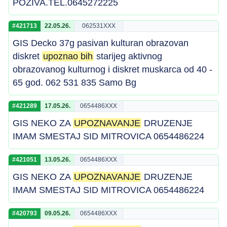
POZIVA.TEL.0645272225
#421713
22.05.26.
062531XXX
GIS Decko 37g pasivan kulturan obrazovan
diskret
upoznao bih
starijeg aktivnog
obrazovanog kulturnog i diskret muskarca od 40 -
65 god. 062 531 835 Samo Bg
#421289
17.05.26.
0654486XXX
GIS NEKO ZA
UPOZNAVANJE
DRUZENJE
IMAM SMESTAJ SID MITROVICA 0654486224
#421051
13.05.26.
0654486XXX
GIS NEKO ZA
UPOZNAVANJE
DRUZENJE
IMAM SMESTAJ SID MITROVICA 0654486224
#420793
09.05.26.
0654486XXX