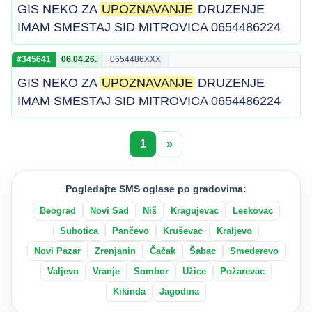
GIS NEKO ZA
UPOZNAVANJE
DRUZENJE
IMAM SMESTAJ SID MITROVICA 0654486224
#345641
06.04.26.
0654486XXX
GIS NEKO ZA
UPOZNAVANJE
DRUZENJE
IMAM SMESTAJ SID MITROVICA 0654486224
1
»
Pogledajte SMS oglase po gradovima:
Beograd
Novi Sad
Niš
Kragujevac
Leskovac
Subotica
Pančevo
Kruševac
Kraljevo
Novi Pazar
Zrenjanin
Čačak
Šabac
Smederevo
Valjevo
Vranje
Sombor
Užice
Požarevac
Kikinda
Jagodina