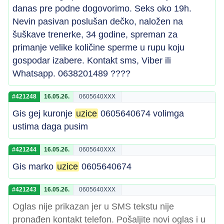
danas pre podne dogovorimo. Seks oko 19h.
Nevin pasivan poslušan dečko, naložen na
šuškave trenerke, 34 godine, spreman za
primanje velike količine sperme u rupu koju
gospodar izabere. Kontakt sms, Viber ili
Whatsapp. 0638201489 ????
#421248
16.05.26.
0605640XXX
Gis gej kuronje
uzice
0605640674 volimga
ustima daga pusim
#421244
16.05.26.
0605640XXX
Gis marko
uzice
0605640674
#421243
16.05.26.
0605640XXX
Oglas nije prikazan jer u SMS tekstu nije
pronađen kontakt telefon. Pošaljite novi oglas i u