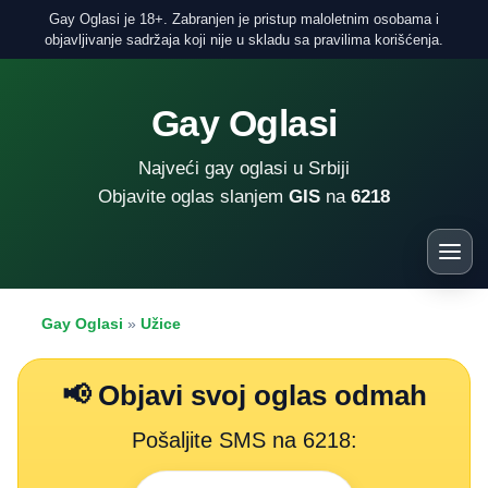
Gay Oglasi je 18+. Zabranjen je pristup maloletnim osobama i
objavljivanje sadržaja koji nije u skladu sa pravilima korišćenja.
Gay Oglasi
Najveći gay oglasi u Srbiji
Objavite oglas slanjem
GIS
na
6218
Gay Oglasi
»
Užice
📢 Objavi svoj oglas odmah
Pošaljite SMS na 6218: