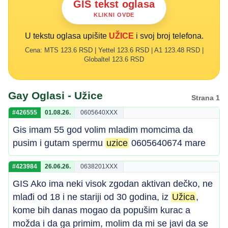
GIS tekst oglasa
KLIKNI OVDE
U tekstu oglasa upišite
UŽICE
i svoj broj telefona.
Cena: MTS 123.6 RSD | Yettel 123.6 RSD | A1 123.48 RSD |
Globaltel 123.6 RSD
Gay Oglasi - Užice
Strana 1
#426555
01.08.26.
0605640XXX
Gis imam 55 god volim mladim momcima da
pusim i gutam spermu
uzice
0605640674 mare
#423984
26.06.26.
0638201XXX
GIS Ako ima neki visok zgodan aktivan dečko, ne
mlađi od 18 i ne stariji od 30 godina, iz
Užica
,
kome bih danas mogao da popušim kurac a
možda i da ga primim, molim da mi se javi da se