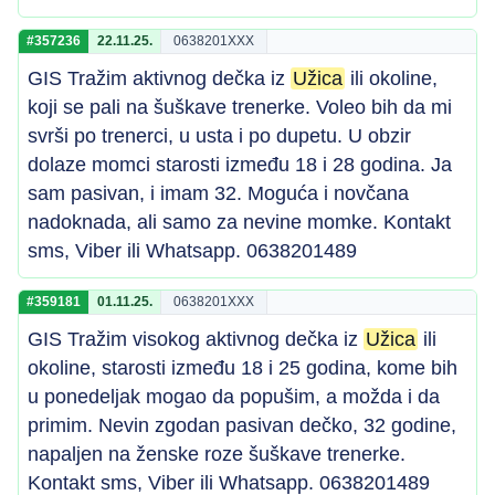
#357236
22.11.25.
0638201XXX
GIS Tražim aktivnog dečka iz
Užica
ili okoline,
koji se pali na šuškave trenerke. Voleo bih da mi
svrši po trenerci, u usta i po dupetu. U obzir
dolaze momci starosti između 18 i 28 godina. Ja
sam pasivan, i imam 32. Moguća i novčana
nadoknada, ali samo za nevine momke. Kontakt
sms, Viber ili Whatsapp. 0638201489
#359181
01.11.25.
0638201XXX
GIS Tražim visokog aktivnog dečka iz
Užica
ili
okoline, starosti između 18 i 25 godina, kome bih
u ponedeljak mogao da popušim, a možda i da
primim. Nevin zgodan pasivan dečko, 32 godine,
napaljen na ženske roze šuškave trenerke.
Kontakt sms, Viber ili Whatsapp. 0638201489