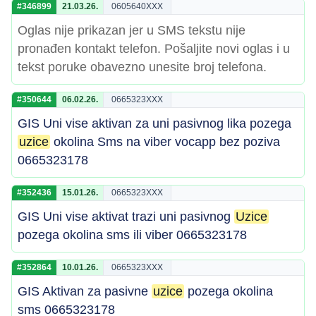
#346899
21.03.26.
0605640XXX
Oglas nije prikazan jer u SMS tekstu nije
pronađen kontakt telefon. Pošaljite novi oglas i u
tekst poruke obavezno unesite broj telefona.
#350644
06.02.26.
0665323XXX
GIS Uni vise aktivan za uni pasivnog lika pozega
uzice
okolina Sms na viber vocapp bez poziva
0665323178
#352436
15.01.26.
0665323XXX
GIS Uni vise aktivat trazi uni pasivnog
Uzice
pozega okolina sms ili viber 0665323178
#352864
10.01.26.
0665323XXX
GIS Aktivan za pasivne
uzice
pozega okolina
sms 0665323178