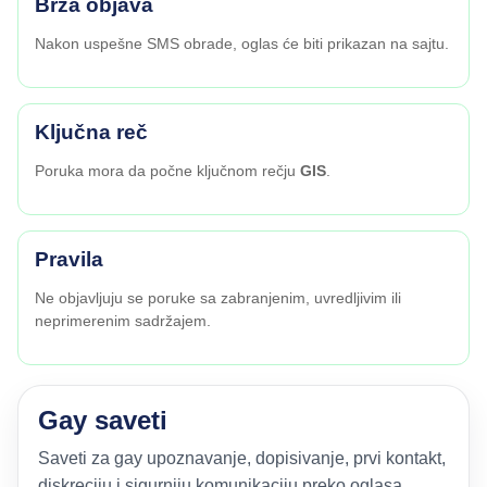
Brza objava
Nakon uspešne SMS obrade, oglas će biti prikazan na sajtu.
Ključna reč
Poruka mora da počne ključnom rečju
GIS
.
Pravila
Ne objavljuju se poruke sa zabranjenim, uvredljivim ili
neprimerenim sadržajem.
Gay saveti
Saveti za gay upoznavanje, dopisivanje, prvi kontakt,
diskreciju i sigurniju komunikaciju preko oglasa.