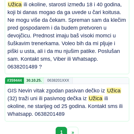
Užica
ili okoline, starosti između 18 i 40 godina,
koji bi danas mogao da ga uvede u čari koitusa.
Ne mogu više da čekam. Spreman sam da klečim
pred gospodarem i da budem pretvoren u
devojčicu. Prednost imaju baš visoki momci u
šuškavim trenerkama. Voleo bih da mi pljuje i
piški u usta, ali i da mu njušim patike. Poslušan
sam. Kontakt sms, Viber ili Whatsapp.
0638201489 ?
#359444
30.10.25.
0638201XXX
GIS Nevin vitak zgodan pasivan dečko iz
Užica
(32) traži uni ili pasivnog dečka iz
Užica
ili
okoline, ne starijeg od 25 godina. Kontakt sms ili
Whatsapp. 0638201489
1
»