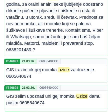
godina, za oralni analni seks ljubljenje obostrano
drkanje pušenje pljuvanje i piškenje u usta ili
vatačinu, u utorak, sredu ili četvrtak. Prednost za
nevine momke, ali i momke koji se pale na
šuškavce i šuškave trenerke. Kontakt sms, Viber
ili Whatsapp, samo požurite, jer sam baš željan
mladića. Matorci, maloletni i prevaranti stop.
0638201489 ?
#346897
21.03.26.
0605640XXX
GIS trazim ok gej momka
uzice
za druzenje.
0605640674
#346898
21.03.26.
0605640XXX
GIS zelim upoznati uni gej momka
Uzice
damu
pusim 0605640674