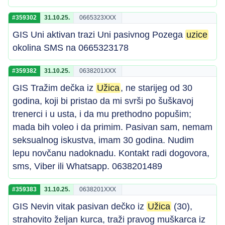
#359302
31.10.25.
0665323XXX
GIS Uni aktivan trazi Uni pasivnog Pozega
uzice
okolina SMS na 0665323178
#359382
31.10.25.
0638201XXX
GIS Tražim dečka iz
Užica
, ne starijeg od 30
godina, koji bi pristao da mi svrši po šuškavoj
trenerci i u usta, i da mu prethodno popušim;
mada bih voleo i da primim. Pasivan sam, nemam
seksualnog iskustva, imam 30 godina. Nudim
lepu novčanu nadoknadu. Kontakt radi dogovora,
sms, Viber ili Whatsapp. 0638201489
#359383
31.10.25.
0638201XXX
GIS Nevin vitak pasivan dečko iz
Užica
(30),
strahovito željan kurca, traži pravog muškarca iz