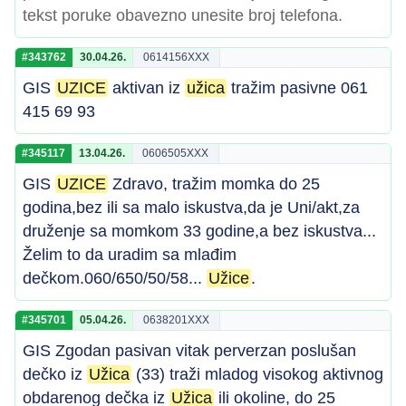
tekst poruke obavezno unesite broj telefona.
#343762
30.04.26.
0614156XXX
GIS
UZICE
aktivan iz
užica
tražim pasivne 061
415 69 93
#345117
13.04.26.
0606505XXX
GIS
UZICE
Zdravo, tražim momka do 25
godina,bez ili sa malo iskustva,da je Uni/akt,za
druženje sa momkom 33 godine,a bez iskustva...
Želim to da uradim sa mlađim
dečkom.060/650/50/58...
Užice
.
#345701
05.04.26.
0638201XXX
GIS Zgodan pasivan vitak perverzan poslušan
dečko iz
Užica
(33) traži mladog visokog aktivnog
obdarenog dečka iz
Užica
ili okoline, do 25