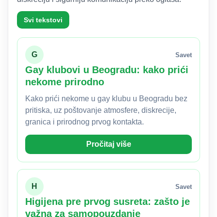
Svi tekstovi
G
Savet
Gay klubovi u Beogradu: kako prići
nekome prirodno
Kako prići nekome u gay klubu u Beogradu bez
pritiska, uz poštovanje atmosfere, diskrecije,
granica i prirodnog prvog kontakta.
Pročitaj više
H
Savet
Higijena pre prvog susreta: zašto je
važna za samopouzdanje