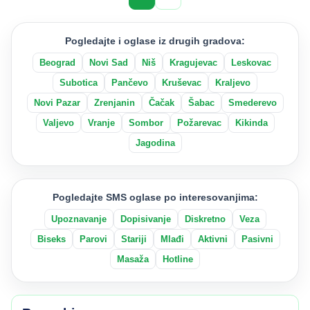
Pogledajte i oglase iz drugih gradova:
Beograd
Novi Sad
Niš
Kragujevac
Leskovac
Subotica
Pančevo
Kruševac
Kraljevo
Novi Pazar
Zrenjanin
Čačak
Šabac
Smederevo
Valjevo
Vranje
Sombor
Požarevac
Kikinda
Jagodina
Pogledajte SMS oglase po interesovanjima:
Upoznavanje
Dopisivanje
Diskretno
Veza
Biseks
Parovi
Stariji
Mlađi
Aktivni
Pasivni
Masaža
Hotline