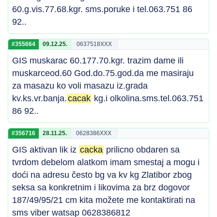
60.g.vis.77.68.kgr. sms.poruke i tel.063.751 86
92..
#355664
09.12.25.
0637518XXX
GIS muskarac 60.177.70.kgr. trazim dame ili
muskarceod.60 God.do.75.god.da me masiraju
za masazu ko voli masazu iz.grada
kv.ks.vr.banja.
cacak
kg.i olkolina.sms.tel.063.751
86 92..
#356716
28.11.25.
0628386XXX
GIS aktivan lik iz
cacka
prilicno obdaren sa
tvrdom debelom alatkom imam smestaj a mogu i
doći na adresu često bg va kv kg Zlatibor zbog
seksa sa konkretnim i likovima za brz dogovor
187/49/95/21 cm kita možete me kontaktirati na
sms viber watsap 0628386812