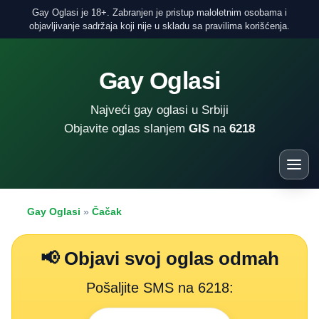
Gay Oglasi je 18+. Zabranjen je pristup maloletnim osobama i
objavljivanje sadržaja koji nije u skladu sa pravilima korišćenja.
Gay Oglasi
Najveći gay oglasi u Srbiji
Objavite oglas slanjem
GIS
na
6218
Gay Oglasi
»
Čačak
📢 Objavi svoj oglas odmah
Pošaljite SMS na 6218: