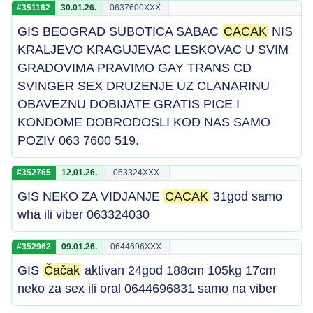
#351162
30.01.26.
0637600XXX
GIS BEOGRAD SUBOTICA SABAC
CACAK
NIS
KRALJEVO KRAGUJEVAC LESKOVAC U SVIM
GRADOVIMA PRAVIMO GAY TRANS CD
SVINGER SEX DRUZENJE UZ CLANARINU
OBAVEZNU DOBIJATE GRATIS PICE I
KONDOME DOBRODOSLI KOD NAS SAMO
POZIV 063 7600 519.
#352765
12.01.26.
063324XXX
GIS NEKO ZA VIDJANJE
CACAK
31god samo
wha ili viber 063324030
#352962
09.01.26.
0644696XXX
GIS
Čačak
aktivan 24god 188cm 105kg 17cm
neko za sex ili oral 0644696831 samo na viber