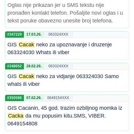
Oglas nije prikazan jer u SMS tekstu nije
pronađen kontakt telefon. Pošaljite novi oglas i u
tekst poruke obavezno unesite broj telefona.
#347229
17.03.26.
063324XXX
GIS
Cacak
neko za upoznavanje i druzenje
063324030 Whats ili viber
#348652
28.02.26.
063324XXX
GIS
Cacak
neko za vidjanje 063324030 Samo
whats ili viber
#350586
07.02.26.
0649154XXX
GIS Cacanin, 45 god. trazim ozbiljnog momka iz
Cacka
da mu popusim kitu.SMS, VIBER.
0649154808