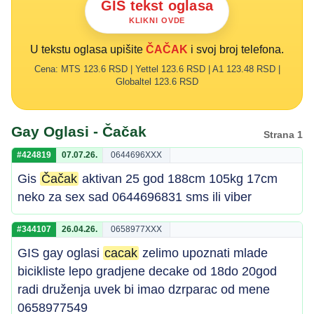
GIS tekst oglasa
KLIKNI OVDE
U tekstu oglasa upišite
ČAČAK
i svoj broj telefona.
Cena: MTS 123.6 RSD | Yettel 123.6 RSD | A1 123.48 RSD |
Globaltel 123.6 RSD
Gay Oglasi - Čačak
Strana 1
#424819
07.07.26.
0644696XXX
Gis
Čačak
aktivan 25 god 188cm 105kg 17cm
neko za sex sad 0644696831 sms ili viber
#344107
26.04.26.
0658977XXX
GIS gay oglasi
cacak
zelimo upoznati mlade
bicikliste lepo gradjene decake od 18do 20god
radi druženja uvek bi imao dzrparac od mene
0658977549