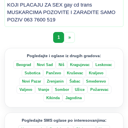
KOJI PLACAJU ZA SEX gay cd trans
MUSKARCIMA POZOVITE I ZARADITE SAMO
POZIV 063 7600 519
1
»
Pogledajte i oglase iz drugih gradova:
Beograd
Novi Sad
Niš
Kragujevac
Leskovac
Subotica
Pančevo
Kruševac
Kraljevo
Novi Pazar
Zrenjanin
Šabac
Smederevo
Valjevo
Vranje
Sombor
Užice
Požarevac
Kikinda
Jagodina
Pogledajte SMS oglase po interesovanjima: