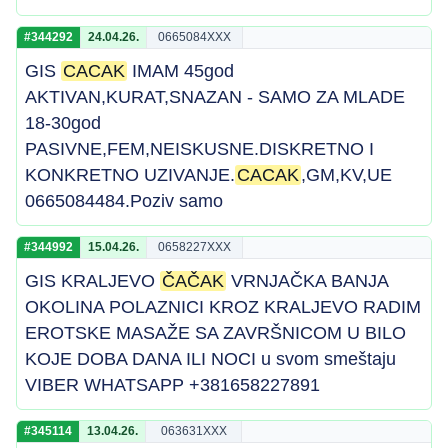
#344292
24.04.26.
0665084XXX
GIS
CACAK
IMAM 45god
AKTIVAN,KURAT,SNAZAN - SAMO ZA MLADE
18-30god
PASIVNE,FEM,NEISKUSNE.DISKRETNO I
KONKRETNO UZIVANJE.
CACAK
,GM,KV,UE
0665084484.Poziv samo
#344992
15.04.26.
0658227XXX
GIS KRALJEVO
ČAČAK
VRNJAČKA BANJA
OKOLINA POLAZNICI KROZ KRALJEVO RADIM
EROTSKE MASAŽE SA ZAVRŠNICOM U BILO
KOJE DOBA DANA ILI NOCI u svom smeštaju
VIBER WHATSAPP +381658227891
#345114
13.04.26.
063631XXX