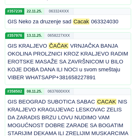
#357239
22.11.25.
063324XXX
GIS Neko za druzenje sad
Cacak
063324030
#357976
13.11.25.
0658227XXX
GIS KRALJEVO
ČAČAK
VRNJAČKA BANJA
OKOLINA PROLZNICI KROZ KRALJEVO RADIM
EROTSKE MASAŽE SA ZAVRŠNICOM U BILO
KOJE DOBA DANA ILI NOCI u svom smeštaju
VIBER WHATSAPP+381658227891
#358502
08.11.25.
0637600XXX
GIS BEOGRAD SUBOTICA SABAC
CACAK
NIS
KRALJEVO KRAGUJEVAC LESKOVAC ZELIS
DA ZARADIS BRZU LOVU NUDIMO VAM
MOGUĆNOST DOBRE ZARADE SA BOGATIM
STARIJIM DEKAMA ILI ZRELIJIM MUSKARCIMA