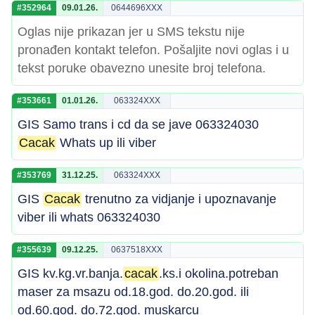
#352964
09.01.26.
0644696XXX
Oglas nije prikazan jer u SMS tekstu nije
pronađen kontakt telefon. Pošaljite novi oglas i u
tekst poruke obavezno unesite broj telefona.
#353661
01.01.26.
063324XXX
GIS Samo trans i cd da se jave 063324030
Cacak
Whats up ili viber
#353769
31.12.25.
063324XXX
GIS
Cacak
trenutno za vidjanje i upoznavanje
viber ili whats 063324030
#355639
09.12.25.
0637518XXX
GIS kv.kg.vr.banja.
cacak
.ks.i okolina.potreban
maser za msazu od.18.god. do.20.god. ili
od.60.god. do.72.god. muskarcu