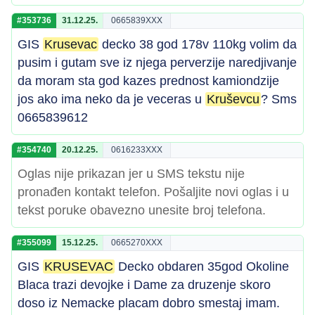
#353736
31.12.25.
0665839XXX
GIS
Krusevac
decko 38 god 178v 110kg volim da
pusim i gutam sve iz njega perverzije naredjivanje
da moram sta god kazes prednost kamiondzije
jos ako ima neko da je veceras u
Kruševcu
? Sms
0665839612
#354740
20.12.25.
0616233XXX
Oglas nije prikazan jer u SMS tekstu nije
pronađen kontakt telefon. Pošaljite novi oglas i u
tekst poruke obavezno unesite broj telefona.
#355099
15.12.25.
0665270XXX
GIS
KRUSEVAC
Decko obdaren 35god Okoline
Blaca trazi devojke i Dame za druzenje skoro
doso iz Nemacke placam dobro smestaj imam.