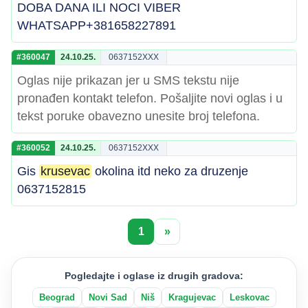
DOBA DANA ILI NOCI VIBER
WHATSAPP+381658227891
#360047
24.10.25.
0637152XXX
Oglas nije prikazan jer u SMS tekstu nije
pronađen kontakt telefon. Pošaljite novi oglas i u
tekst poruke obavezno unesite broj telefona.
#360052
24.10.25.
0637152XXX
Gis
krusevac
okolina itd neko za druzenje
0637152815
1
»
Pogledajte i oglase iz drugih gradova:
Beograd
Novi Sad
Niš
Kragujevac
Leskovac