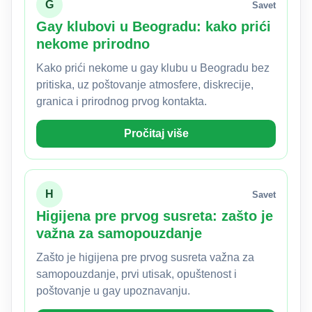
G
Savet
Gay klubovi u Beogradu: kako prići
nekome prirodno
Kako prići nekome u gay klubu u Beogradu bez
pritiska, uz poštovanje atmosfere, diskrecije,
granica i prirodnog prvog kontakta.
Pročitaj više
H
Savet
Higijena pre prvog susreta: zašto je
važna za samopouzdanje
Zašto je higijena pre prvog susreta važna za
samopouzdanje, prvi utisak, opuštenost i
poštovanje u gay upoznavanju.