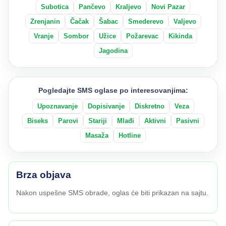
Subotica
Pančevo
Kraljevo
Novi Pazar
Zrenjanin
Čačak
Šabac
Smederevo
Valjevo
Vranje
Sombor
Užice
Požarevac
Kikinda
Jagodina
Pogledajte SMS oglase po interesovanjima:
Upoznavanje
Dopisivanje
Diskretno
Veza
Biseks
Parovi
Stariji
Mlađi
Aktivni
Pasivni
Masaža
Hotline
Brza objava
Nakon uspešne SMS obrade, oglas će biti prikazan na sajtu.