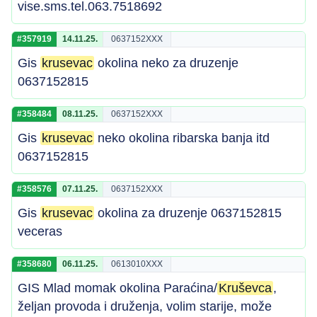
vise.sms.tel.063.7518692
#357919
14.11.25.
0637152XXX
Gis
krusevac
okolina neko za druzenje
0637152815
#358484
08.11.25.
0637152XXX
Gis
krusevac
neko okolina ribarska banja itd
0637152815
#358576
07.11.25.
0637152XXX
Gis
krusevac
okolina za druzenje 0637152815
veceras
#358680
06.11.25.
0613010XXX
GIS Mlad momak okolina Paraćina/
Kruševca
,
željan provoda i druženja, volim starije, može