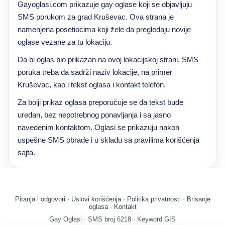
Gayoglasi.com prikazuje gay oglase koji se objavljuju
SMS porukom za grad Kruševac. Ova strana je
namenjena posetiocima koji žele da pregledaju novije
oglase vezane za tu lokaciju.
Da bi oglas bio prikazan na ovoj lokacijskoj strani, SMS
poruka treba da sadrži naziv lokacije, na primer
Kruševac, kao i tekst oglasa i kontakt telefon.
Za bolji prikaz oglasa preporučuje se da tekst bude
uredan, bez nepotrebnog ponavljanja i sa jasno
navedenim kontaktom. Oglasi se prikazuju nakon
uspešne SMS obrade i u skladu sa pravilima korišćenja
sajta.
Pitanja i odgovori
·
Uslovi korišćenja
·
Politika privatnosti
·
Brisanje
oglasa
·
Kontakt
Gay Oglasi · SMS broj 6218 · Keyword GIS