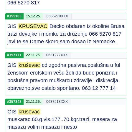
066 5270 817
#355103
15.12.25.
0665270XXX
GIS
KRUSEVAC
Decko obdaren iz okoline Brusa
trazi devojke i momke za druzenje 066 5270 817
javi te se Dame skoro sam dosao iz Nemacke.
#357171
22.11.25.
0631277XXX
GIS
kruševac
cd zgodna pasivna,poslušna u ful
ženskom erotskom vešu želi da bude ponizna i
poslušna pravom muškarcu.zdravlje i diskrecija
obavezno,sve ostalo spontano. 063 12 777 14
#357343
21.11.25.
0637518XXX
GIS
krusevac
muskarac.60.g.vis.177..70.kgr.trazi. masera za
masazu volim masazu i nesto