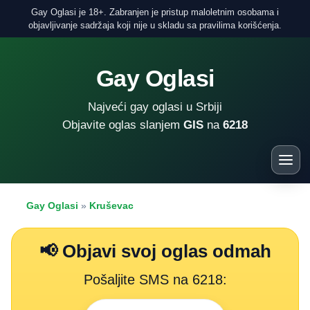
Gay Oglasi je 18+. Zabranjen je pristup maloletnim osobama i
objavljivanje sadržaja koji nije u skladu sa pravilima korišćenja.
Gay Oglasi
Najveći gay oglasi u Srbiji
Objavite oglas slanjem
GIS
na
6218
Gay Oglasi
»
Kruševac
📢 Objavi svoj oglas odmah
Pošaljite SMS na 6218: