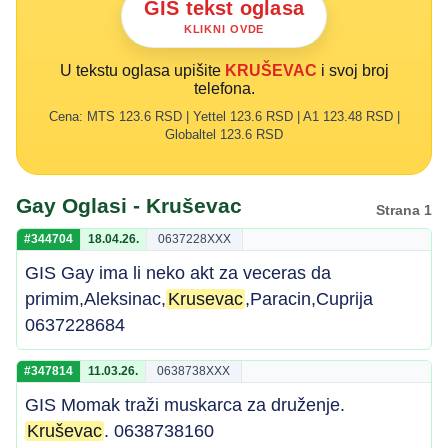
GIS tekst oglasa
KLIKNI OVDE
U tekstu oglasa upišite
KRUŠEVAC
i svoj broj
telefona.
Cena: MTS 123.6 RSD | Yettel 123.6 RSD | A1 123.48 RSD |
Globaltel 123.6 RSD
Gay Oglasi - Kruševac
Strana 1
#344704
18.04.26.
0637228XXX
GIS Gay ima li neko akt za veceras da
primim,Aleksinac,
Krusevac
,Paracin,Cuprija
0637228684
#347814
11.03.26.
0638738XXX
GIS Momak traži muskarca za druženje.
Kruševac
. 0638738160