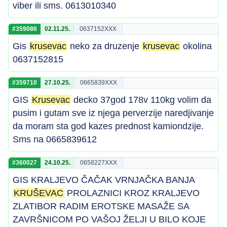
viber ili sms. 0613010340
#359086
02.11.25.
0637152XXX
Gis
krusevac
neko za druzenje
krusevac
okolina
0637152815
#359710
27.10.25.
0665839XXX
GIS
Krusevac
decko 37god 178v 110kg volim da
pusim i gutam sve iz njega perverzije naredjivanje
da moram sta god kazes prednost kamiondzije.
Sms na 0665839612
#360027
24.10.25.
0658227XXX
GIS KRALJEVO ČAČAK VRNJAČKA BANJA
KRUŠEVAC
PROLAZNICI KROZ KRALJEVO
ZLATIBOR RADIM EROTSKE MASAŽE SA
ZAVRŠNICOM PO VAŠOJ ŽELJI U BILO KOJE