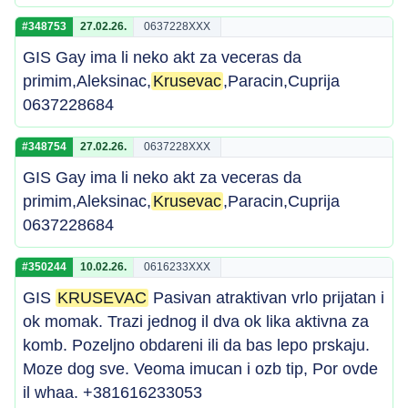
#348753
27.02.26.
0637228XXX
GIS Gay ima li neko akt za veceras da
primim,Aleksinac,
Krusevac
,Paracin,Cuprija
0637228684
#348754
27.02.26.
0637228XXX
GIS Gay ima li neko akt za veceras da
primim,Aleksinac,
Krusevac
,Paracin,Cuprija
0637228684
#350244
10.02.26.
0616233XXX
GIS
KRUSEVAC
Pasivan atraktivan vrlo prijatan i
ok momak. Trazi jednog il dva ok lika aktivna za
komb. Pozeljno obdareni ili da bas lepo prskaju.
Moze dog sve. Veoma imucan i ozb tip, Por ovde
il whaa. +381616233053