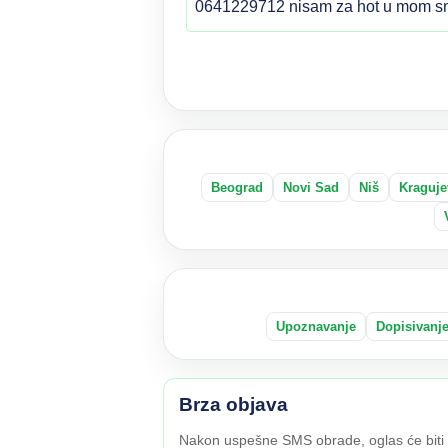
0641229712 nisam za hot u mom sm
Beograd
Novi Sad
Niš
Kraguje
Upoznavanje
Dopisivanj
Brza objava
Nakon uspešne SMS obrade, oglas će biti