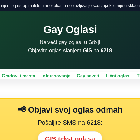
njen je pristup maloletnim osobama i objavljivanje sadržaja koji nije u skladu
Gay Oglasi
Najveći gay oglasi u Srbiji
Objavite oglas slanjem
GIS
na
6218
Gradovi i mesta
Interesovanja
Gay saveti
Lični oglasi
T
📢 Objavi svoj oglas odmah
Pošaljite SMS na 6218:
GIS tekst oglasa