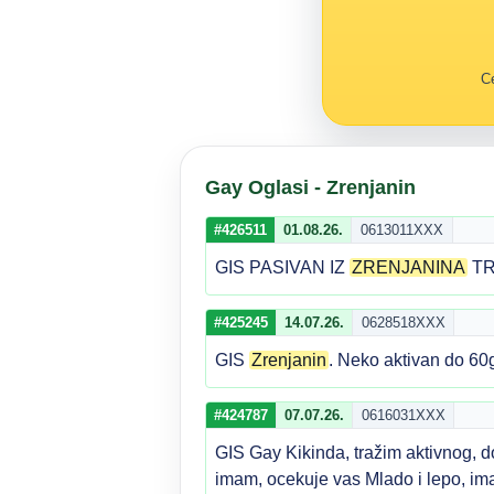
Ce
Gay Oglasi - Zrenjanin
#426511
01.08.26.
0613011XXX
GIS PASIVAN IZ
ZRENJANINA
TR
#425245
14.07.26.
0628518XXX
GIS
Zrenjanin
. Neko aktivan do 6
#424787
07.07.26.
0616031XXX
GIS Gay Kikinda, tražim aktivnog, d
imam, ocekuje vas Mlado i lepo, ima