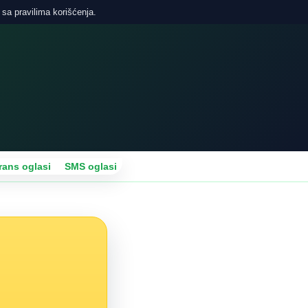
 sa pravilima korišćenja.
rans oglasi
SMS oglasi