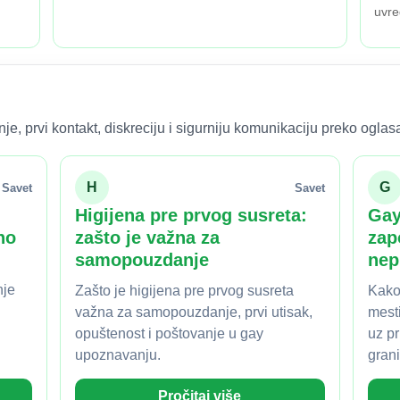
uvre
e, prvi kontakt, diskreciju i sigurniju komunikaciju preko oglas
H
G
Savet
Savet
Higijena pre prvog susreta:
Gay
no
zašto je važna za
zap
samopouzdanje
nep
nje
Zašto je higijena pre prvog susreta
Kako
važna za samopouzdanje, prvi utisak,
mest
opuštenost i poštovanje u gay
uz pr
upoznavanju.
grani
Pročitaj više