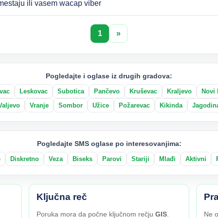
estaju ili vasem wacap viber
1
»
Pogledajte i oglase iz drugih gradova:
vac
Leskovac
Subotica
Pančevo
Kruševac
Kraljevo
Novi 
Valjevo
Vranje
Sombor
Užice
Požarevac
Kikinda
Jagodin
Pogledajte SMS oglase po interesovanjima:
e
Diskretno
Veza
Biseks
Parovi
Stariji
Mlađi
Aktivni
Ključna reč
Pra
Poruka mora da počne ključnom rečju
GIS
.
Ne o