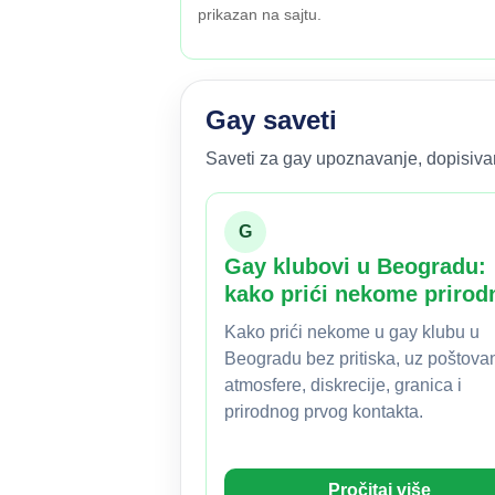
prikazan na sajtu.
Gay saveti
Saveti za gay upoznavanje, dopisivanj
G
Gay klubovi u Beogradu:
kako prići nekome prirod
Kako prići nekome u gay klubu u
Beogradu bez pritiska, uz poštova
atmosfere, diskrecije, granica i
prirodnog prvog kontakta.
Pročitaj više