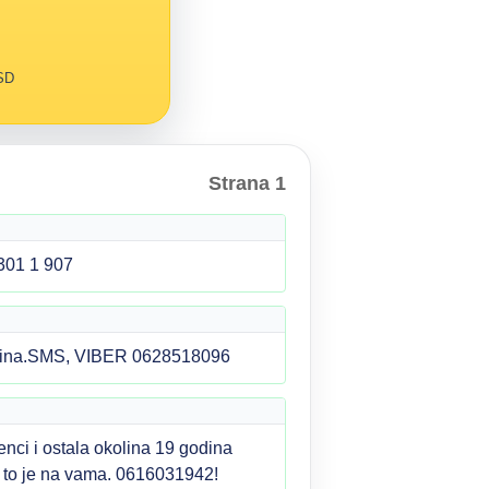
RSD
Strana 1
01 1 907
kolina.SMS, VIBER 0628518096
enci i ostala okolina 19 godina
, to je na vama. 0616031942!