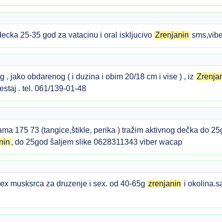
decka 25-35 god za vatacinu i oral iskljucivo
Zrenjanin
sms,vib
 , jako obdarenog ( i duzina i obim 20/18 cm i vise ) , iz
Zrenja
staj . tel. 061/139-01-48
a 175 73 (tangice,štikle, perika ) tražim aktivnog dečka do 25
nin
, do 25god šaljem slike 0628311343 viber wacap
ex musksrca za druzenje i sex. od 40-65g
zrenjanin
i okolina.s