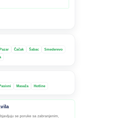
Pazar
Čačak
Šabac
Smederevo
a
Pasivni
Masaža
Hotline
vila
bjavljuju se poruke sa zabranjenim,