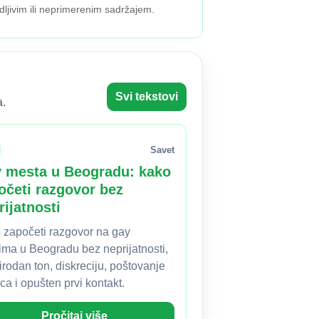
dljivim ili neprimerenim sadržajem.
Svi tekstovi
a.
Savet
 mesta u Beogradu: kako
očeti razgovor bez
rijatnosti
 započeti razgovor na gay
ima u Beogradu bez neprijatnosti,
irodan ton, diskreciju, poštovanje
ca i opušten prvi kontakt.
Pročitaj više