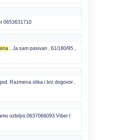
er 0653631710
nina
. Ja sam pasivan , 61/180/95 ,
god. Razmena slika i brz dogovor ,
amo ozbiljni.0637066093 Viber I