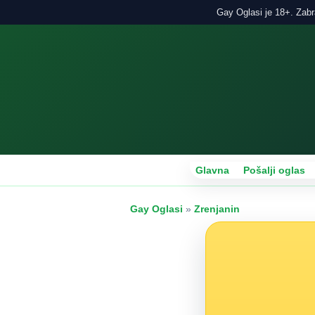
Gay Oglasi je 18+. Zabra
Glavna
Pošalji oglas
Gay Oglasi
»
Zrenjanin