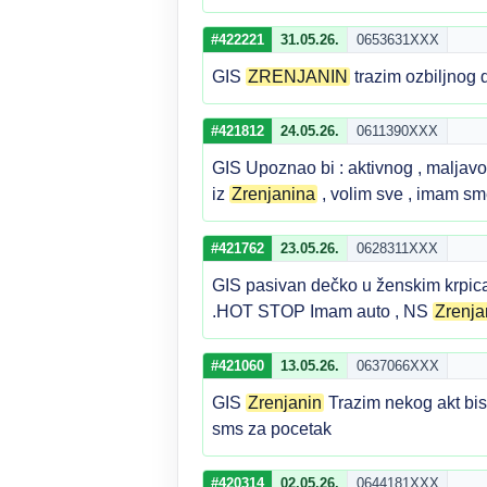
#422221
31.05.26.
0653631XXX
GIS
ZRENJANIN
trazim ozbiljnog 
#421812
24.05.26.
0611390XXX
GIS Upoznao bi : aktivnog , maljavog
iz
Zrenjanina
, volim sve , imam sme
#421762
23.05.26.
0628311XXX
GIS pasivan dečko u ženskim krpicam
.HOT STOP Imam auto , NS
Zrenja
#421060
13.05.26.
0637066XXX
GIS
Zrenjanin
Trazim nekog akt bis
sms za pocetak
#420314
02.05.26.
0644181XXX