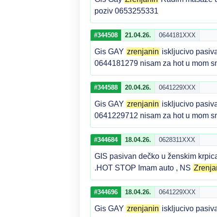
poziv 0653255331
#344508
21.04.26.
0644181XXX
Gis GAY
zrenjanin
iskljucivo pasiva
0644181279 nisam za hot u mom sm
#344588
20.04.26.
0641229XXX
Gis GAY
zrenjanin
iskljucivo pasiva
0641229712 nisam za hot u mom sm
#344684
18.04.26.
0628311XXX
GIS pasivan dečko u ženskim krpicam
.HOT STOP Imam auto , NS
Zrenja
#344696
18.04.26.
0641229XXX
Gis GAY
zrenjanin
iskljucivo pasiva