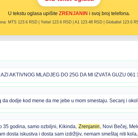
U tekstu oglasa upišite
ZRENJANIN
i svoj broj telefona.
na: MTS 123.6 RSD | Yettel 123.6 RSD | A1 123.48 RSD | Globaltel 123.6 
AZI AKTIVNOG MLADJEG DO 25G DA MI IZVATA GUZU 061 3
0g da dodje kod mene da me jebe u mom smestaju. Secanj i o
o 35 godina, samo ozbiljni, Kikinda,
Zrenjanin
, Novi Bečej, Mel
m dosta iskustva i dosta sam izdržljiv, nemam smeštaj niti kola