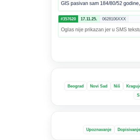
GIS pasivan sam 184/80/52 godine, d
#357620
17.11.25.
0628106XXX
Oglas nije prikazan jer u SMS tekstu
Beograd
Novi Sad
Niš
Kraguj
S
Upoznavanje
Dopisivanj