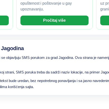
opuštenost i poštovanje u gay
uz pr
upoznavanju.
grani
Pročitaj više
 Jagodina
i se objavljuju SMS porukom za grad Jagodina. Ova strana je namenje
koj strani, SMS poruka treba da sadrži naziv lokacije, na primer Jagodi
a tekst bude uredan, bez nepotrebnog ponavljanja i sa jasno naveden
ima korišćenja sajta.