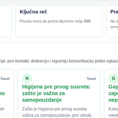
Ključna reč
Pra
Poruka mora da počne ključnom rečju
GIS
.
Ne o
uvre
e, prvi kontakt, diskreciju i sigurniju komunikaciju preko oglas
H
G
Savet
Savet
Higijena pre prvog susreta:
Gay
no
zašto je važna za
zap
samopouzdanje
nep
nje
Zašto je higijena pre prvog susreta
Kako
važna za samopouzdanje, prvi utisak,
mest