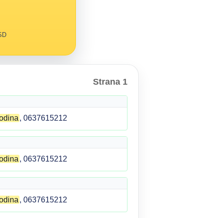
RSD
Strana 1
odina
, 0637615212
odina
, 0637615212
odina
, 0637615212