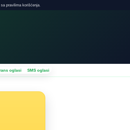
 sa pravilima korišćenja.
rans oglasi
SMS oglasi