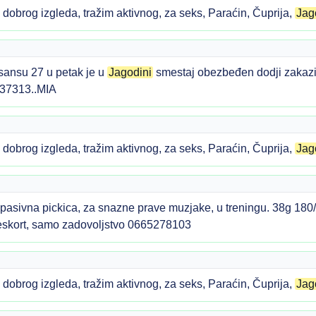
obrog izgleda, tražim aktivnog, za seks, Paraćin, Čuprija,
Jag
sansu 27 u petak je u
Jagodini
smestaj obezbeđen dodji zakazi 
237313..MIA
obrog izgleda, tražim aktivnog, za seks, Paraćin, Čuprija,
Jag
asivna pickica, za snazne prave muzjake, u treningu. 38g 180/7
 eskort, samo zadovoljstvo 0665278103
obrog izgleda, tražim aktivnog, za seks, Paraćin, Čuprija,
Jag