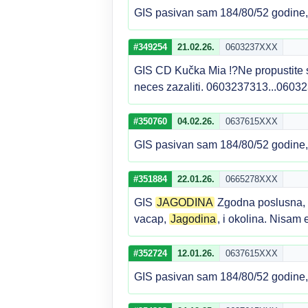
GIS pasivan sam 184/80/52 godine, d
#349254
21.02.26.
0603237XXX
GIS CD Kučka Mia !?Ne propustite 
neces zazaliti. 0603237313...0603
#350760
04.02.26.
0637615XXX
GIS pasivan sam 184/80/52 godine, d
#351884
22.01.26.
0665278XXX
GIS
JAGODINA
Zgodna poslusna, p
vacap,
Jagodina
, i okolina. Nisam
#352724
12.01.26.
0637615XXX
GIS pasivan sam 184/80/52 godine, d