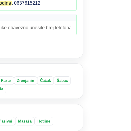
odina
, 0637615212
ruke obavezno unesite broj telefona.
 Pazar
Zrenjanin
Čačak
Šabac
da
Pasivni
Masaža
Hotline