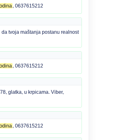
odina
, 0637615212
da tvoja maštanja postanu realnost
odina
, 0637615212
8, glatka, u krpicama. Viber,
odina
, 0637615212