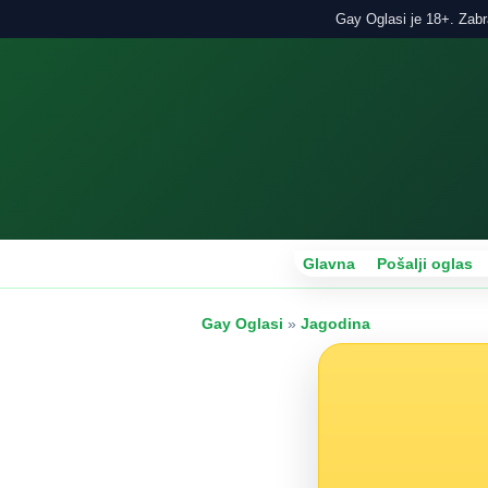
Gay Oglasi je 18+. Zabra
Glavna
Pošalji oglas
Gay Oglasi
»
Jagodina