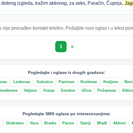
obrog izgleda, tražim aktivnog, za seks, Paraćin, Čuprija,
Jag
 nije pronađen kontakt telefon. Pošaljite novi oglas i u tekst po
1
»
Pogledajte i oglase iz drugih gradova:
evac
Leskovac
Subotica
Pančevo
Kruševac
Kraljevo
Novi
mederevo
Valjevo
Vranje
Sombor
Užice
Požarevac
Kikin
Pogledajte SMS oglase po interesovanjima:
e
Diskretno
Veza
Biseks
Parovi
Stariji
Mlađi
Aktivni