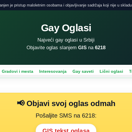
njen je pristup maloletnim osobama i objavljivanje sadržaja koji nije u skladu
Gay Oglasi
Najveći gay oglasi u Srbiji
Objavite oglas slanjem
GIS
na
6218
Gradovi i mesta
Interesovanja
Gay saveti
Lični oglasi
T
📢 Objavi svoj oglas odmah
Pošaljite SMS na 6218:
GIS tekst oglasa