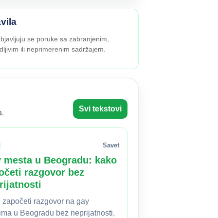
vila
bjavljuju se poruke sa zabranjenim,
dljivim ili neprimerenim sadržajem.
Svi tekstovi
a.
Savet
 mesta u Beogradu: kako
očeti razgovor bez
rijatnosti
 započeti razgovor na gay
ima u Beogradu bez neprijatnosti,