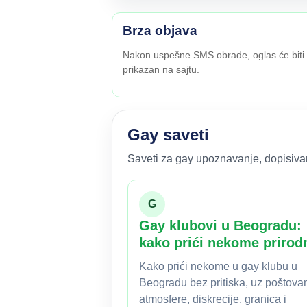
Brza objava
Nakon uspešne SMS obrade, oglas će biti
prikazan na sajtu.
Gay saveti
Saveti za gay upoznavanje, dopisivanj
G
Gay klubovi u Beogradu:
kako prići nekome prirod
Kako prići nekome u gay klubu u
Beogradu bez pritiska, uz poštova
atmosfere, diskrecije, granica i