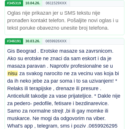
#345319
10.04.26.
0611529XXX
Oglas nije prikazan jer u SMS tekstu nije
pronađen kontakt telefon. Pošaljite novi oglas i u
tekst poruke obavezno unesite broj telefona.
#346191
30.03.26.
0659926XXX
Gis Beograd . Erotske masaze sa zavrsnicom.
Ako su erotske ne znaci da sam eskort i da je
masaza paravan . Naprotiv profesionalne se u
nisu
za svakog narocito ne za vecinu vas koja bi
da ih neko jebe za par soma i to sa uzivanjem! *
Relaks ili terapijske , drenaze ili presure .
Anticelulit takodje za vase prijateljice. * Dakle nije
za pedero- pedofile, fetisare i bezdinarevice.
Samo za normalne strejt ,bi ili gay momke ili
muskarce. Ne mogi da odgovorim na viber.
What's app , telegram, sms i poziv .0659926295