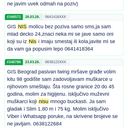
ne javim uvek odmah na poziv)
#346571
26.03.26.
0641418XXX
GIS
NIS
molicu bez poziva samo sms,ja sam
mlad decko 24,znaci neka mi se jave samo oni
koji su iz
Nis
i imaju smestaj ili kola,javite mi se
da vam ga popusim lepo 0641418364
#346786
23.03.26.
0638122XXX
GIS Beograd pasivan twing mršave građe volim
kitu 98 godište sam zadovoljavam muškarce u
njihovom smeštaju. Šta rosne granice 20 do 45
godina, molim za higijenu. isključivo muževni
muškarci koji
nisu
mnogo buckasti. Ja sam
gladak i Slim 1,80 m i 75 kg. Molim isključivo
Viber i Whatsapp poruke, na skrivene brojeve se
ne javljam. 0638122684