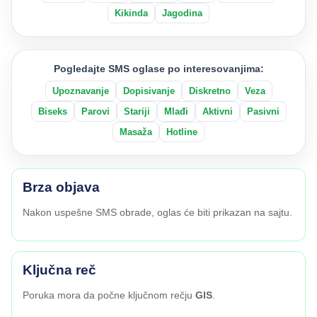
Kikinda
Jagodina
Pogledajte SMS oglase po interesovanjima:
Upoznavanje
Dopisivanje
Diskretno
Veza
Biseks
Parovi
Stariji
Mlađi
Aktivni
Pasivni
Masaža
Hotline
Brza objava
Nakon uspešne SMS obrade, oglas će biti prikazan na sajtu.
Ključna reč
Poruka mora da počne ključnom rečju
GIS
.