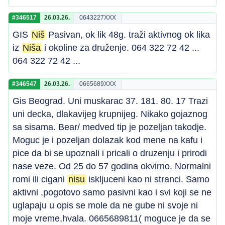
#346517
26.03.26.
0643227XXX
GIS
Niš
Pasivan, ok lik 48g. traži aktivnog ok lika
iz
Niša
i okoline za druženje. 064 322 72 42 ...
064 322 72 42 ...
#346547
26.03.26.
0665689XXX
Gis Beograd. Uni muskarac 37. 181. 80. 17 Trazi
uni decka, dlakavijeg krupnijeg. Nikako gojaznog
sa sisama. Bear/ medved tip je pozeljan takodje.
Moguc je i pozeljan dolazak kod mene na kafu i
pice da bi se upoznali i pricali o druzenju i prirodi
nase veze. Od 25 do 57 godina okvirno. Normalni
romi ili cigani
nisu
iskljuceni kao ni stranci. Samo
aktivni ,pogotovo samo pasivni kao i svi koji se ne
uglapaju u opis se mole da ne gube ni svoje ni
moje vreme,hvala. 0665689811( moguce je da se