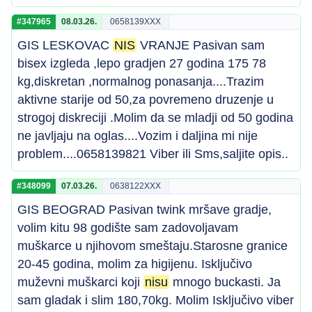
#347965
08.03.26.
0658139XXX
GIS LESKOVAC
NIS
VRANJE Pasivan sam
bisex izgleda ,lepo gradjen 27 godina 175 78
kg,diskretan ,normalnog ponasanja....Trazim
aktivne starije od 50,za povremeno druzenje u
strogoj diskreciji .Molim da se mladji od 50 godina
ne javljaju na oglas....Vozim i daljina mi nije
problem....0658139821 Viber ili Sms,saljite opis..
#348099
07.03.26.
0638122XXX
GIS BEOGRAD Pasivan twink mršave gradje,
volim kitu 98 godište sam zadovoljavam
muškarce u njihovom smeštaju.Starosne granice
20-45 godina, molim za higijenu. Isključivo
muževni muškarci koji
nisu
mnogo buckasti. Ja
sam gladak i slim 180,70kg. Molim Isključivo viber