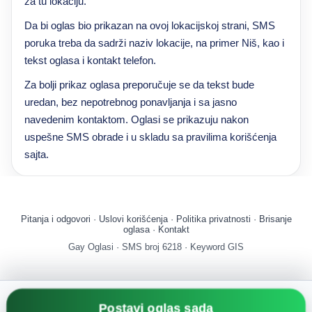
za tu lokaciju.
Da bi oglas bio prikazan na ovoj lokacijskoj strani, SMS
poruka treba da sadrži naziv lokacije, na primer Niš, kao i
tekst oglasa i kontakt telefon.
Za bolji prikaz oglasa preporučuje se da tekst bude
uredan, bez nepotrebnog ponavljanja i sa jasno
navedenim kontaktom. Oglasi se prikazuju nakon
uspešne SMS obrade i u skladu sa pravilima korišćenja
sajta.
Pitanja i odgovori
·
Uslovi korišćenja
·
Politika privatnosti
·
Brisanje
oglasa
·
Kontakt
Gay Oglasi · SMS broj 6218 · Keyword GIS
Postavi oglas sada