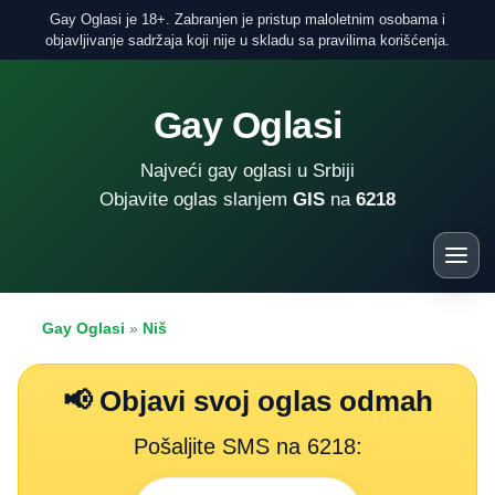
Gay Oglasi je 18+. Zabranjen je pristup maloletnim osobama i
objavljivanje sadržaja koji nije u skladu sa pravilima korišćenja.
Gay Oglasi
Najveći gay oglasi u Srbiji
Objavite oglas slanjem
GIS
na
6218
Gay Oglasi
»
Niš
📢 Objavi svoj oglas odmah
Pošaljite SMS na 6218: