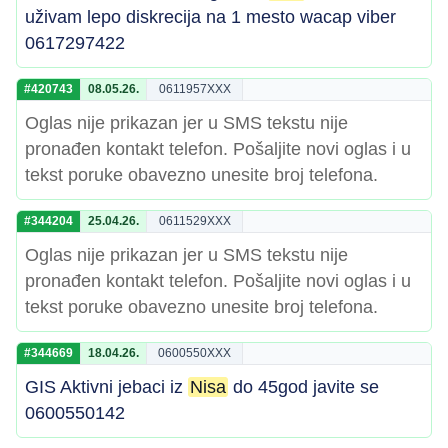
uživam lepo diskrecija na 1 mesto wacap viber
0617297422
#420743
08.05.26.
0611957XXX
Oglas nije prikazan jer u SMS tekstu nije
pronađen kontakt telefon. Pošaljite novi oglas i u
tekst poruke obavezno unesite broj telefona.
#344204
25.04.26.
0611529XXX
Oglas nije prikazan jer u SMS tekstu nije
pronađen kontakt telefon. Pošaljite novi oglas i u
tekst poruke obavezno unesite broj telefona.
#344669
18.04.26.
0600550XXX
GIS Aktivni jebaci iz
Nisa
do 45god javite se
0600550142