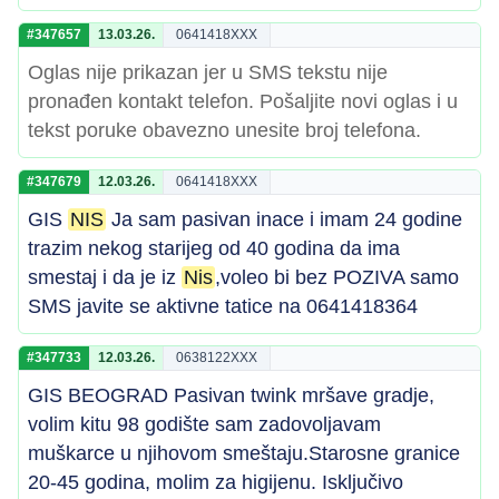
#347657
13.03.26.
0641418XXX
Oglas nije prikazan jer u SMS tekstu nije
pronađen kontakt telefon. Pošaljite novi oglas i u
tekst poruke obavezno unesite broj telefona.
#347679
12.03.26.
0641418XXX
GIS
NIS
Ja sam pasivan inace i imam 24 godine
trazim nekog starijeg od 40 godina da ima
smestaj i da je iz
Nis
,voleo bi bez POZIVA samo
SMS javite se aktivne tatice na 0641418364
#347733
12.03.26.
0638122XXX
GIS BEOGRAD Pasivan twink mršave gradje,
volim kitu 98 godište sam zadovoljavam
muškarce u njihovom smeštaju.Starosne granice
20-45 godina, molim za higijenu. Isključivo