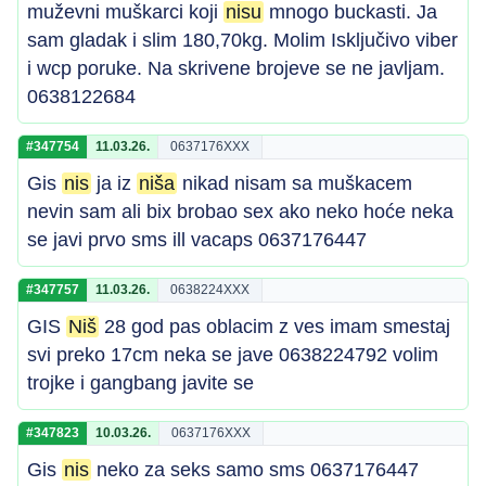
muževni muškarci koji
nisu
mnogo buckasti. Ja
sam gladak i slim 180,70kg. Molim Isključivo viber
i wcp poruke. Na skrivene brojeve se ne javljam.
0638122684
#347754
11.03.26.
0637176XXX
Gis
nis
ja iz
niša
nikad nisam sa muškacem
nevin sam ali bix brobao sex ako neko hoće neka
se javi prvo sms ill vacaps 0637176447
#347757
11.03.26.
0638224XXX
GIS
Niš
28 god pas oblacim z ves imam smestaj
svi preko 17cm neka se jave 0638224792 volim
trojke i gangbang javite se
#347823
10.03.26.
0637176XXX
Gis
nis
neko za seks samo sms 0637176447