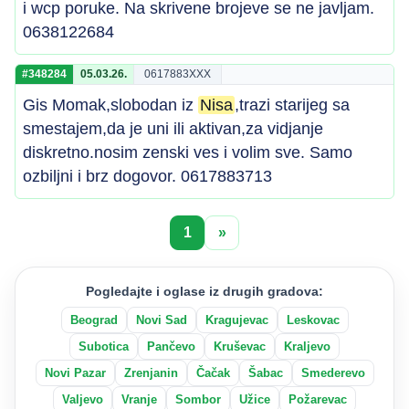
i wcp poruke. Na skrivene brojeve se ne javljam.
0638122684
#348284
05.03.26.
0617883XXX
Gis Momak,slobodan iz
Nisa
,trazi starijeg sa
smestajem,da je uni ili aktivan,za vidjanje
diskretno.nosim zenski ves i volim sve. Samo
ozbiljni i brz dogovor. 0617883713
1
»
Pogledajte i oglase iz drugih gradova:
Beograd
Novi Sad
Kragujevac
Leskovac
Subotica
Pančevo
Kruševac
Kraljevo
Novi Pazar
Zrenjanin
Čačak
Šabac
Smederevo
Valjevo
Vranje
Sombor
Užice
Požarevac