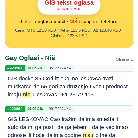
GIS tekst oglasa
KLIKNI OVDE
U tekstu oglasa upišite
NIŠ
i svoj broj telefona.
Cena: MTS 123.6 RSD | Yettel 123.6 RSD | A1 123.48 RSD |
Globaltel 123.6 RSD
Gay Oglasi - Niš
Strana 1
#420907
10.05.26.
0612572XXX
GIS decko 35 God iz okoline leskovca trazi
muskarce do 55 god za druzenje I vezu prednost
imaju
nis
I leskovac 061 25 72 113
#420864
10.05.26.
0617297XXX
GIS LESKOVAC Cao tražim da ima smeštaj ili
auto da mi ga pusi i da ga jebem i da je već imao
odnose ili hoće da ima godine
nisu
bitne da