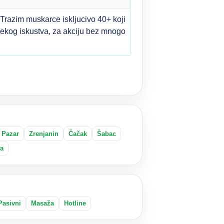
Trazim muskarce iskljucivo 40+ koji
m nekog iskustva, za akciju bez mnogo
 Pazar
Zrenjanin
Čačak
Šabac
a
Pasivni
Masaža
Hotline