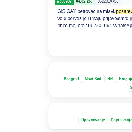
#350787
04.02.26.
062201XXX
GIS GAY petrovac na mlavi/
pozare
vole pervezije i imaju prljave/smrdl
price moj broj: 062201064 WhatsAp
Beograd
Novi Sad
Niš
Kraguj
Upoznavanje
Dopisivanj