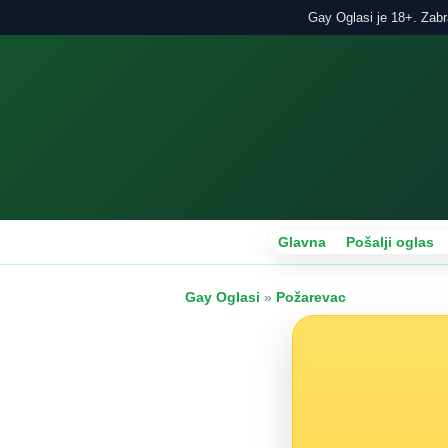
Gay Oglasi je 18+. Zabra
Glavna
Pošalji oglas
Gay Oglasi
»
Požarevac