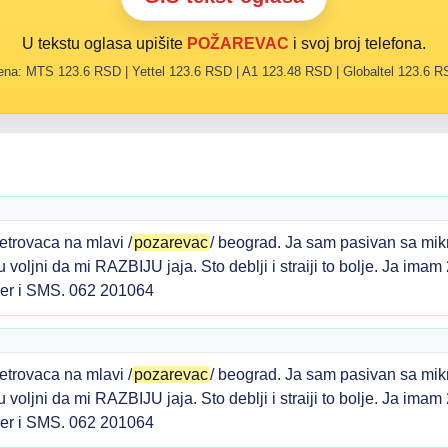
U tekstu oglasa upišite
POŽAREVAC
i svoj broj telefona.
na: MTS 123.6 RSD | Yettel 123.6 RSD | A1 123.48 RSD | Globaltel 123.6 
etrovaca na mlavi /
pozarevac
/ beograd. Ja sam pasivan sa mi
li su voljni da mi RAZBIJU jaja. Sto deblji i straiji to bolje. Ja 
ber i SMS. 062 201064
etrovaca na mlavi /
pozarevac
/ beograd. Ja sam pasivan sa mi
li su voljni da mi RAZBIJU jaja. Sto deblji i straiji to bolje. Ja 
ber i SMS. 062 201064