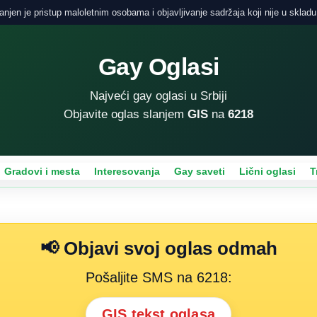
njen je pristup maloletnim osobama i objavljivanje sadržaja koji nije u skladu
Gay Oglasi
Najveći gay oglasi u Srbiji
Objavite oglas slanjem
GIS
na
6218
Gradovi i mesta
Interesovanja
Gay saveti
Lični oglasi
T
📢 Objavi svoj oglas odmah
Pošaljite SMS na 6218:
GIS tekst oglasa