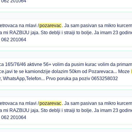
. 062 201064
etrovaca na mlavi /
pozarevac
. Ja sam pasivan sa mikro kurcem
ni da mi RAZBIJU jaja. Sto deblji i straiji to bolje. Ja imam 23 go
. 062 201064
 165/76/46 aktivne 56+ volim da pusim kurac volim da primam
ce.javi te se kamiondzije dolazim 50km od Pozarevaca... Moze
, WhatsApp,Telefon... Prvo poruka pa poziv 0653258032
etrovaca na mlavi /
pozarevac
. Ja sam pasivan sa mikro kurcem
ni da mi RAZBIJU jaja. Sto deblji i straiji to bolje. Ja imam 23 go
. 062 201064