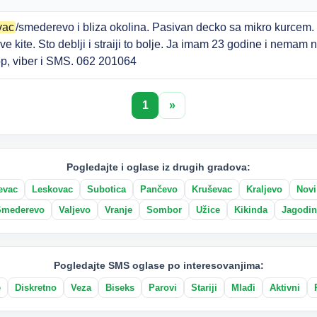
vac
/smederevo i bliza okolina. Pasivan decko sa mikro kurcem. 
jive kite. Sto deblji i straiji to bolje. Ja imam 23 godine i nema
p, viber i SMS. 062 201064
1
»
Pogledajte i oglase iz drugih gradova:
evac
Leskovac
Subotica
Pančevo
Kruševac
Kraljevo
Novi
Smederevo
Valjevo
Vranje
Sombor
Užice
Kikinda
Jagodin
Pogledajte SMS oglase po interesovanjima:
e
Diskretno
Veza
Biseks
Parovi
Stariji
Mlađi
Aktivni