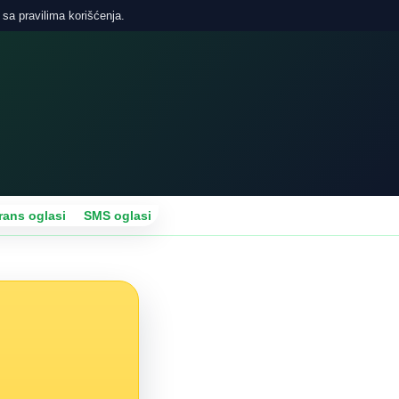
 sa pravilima korišćenja.
rans oglasi
SMS oglasi