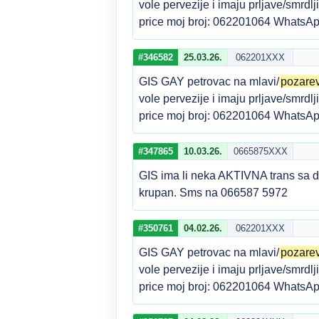
vole pervezije i imaju prljave/smrdl
price moj broj: 062201064 WhatsAp
#346582
25.03.26.
062201XXX
GIS GAY petrovac na mlavi/
pozare
vole pervezije i imaju prljave/smrdl
price moj broj: 062201064 WhatsAp
#347865
10.03.26.
0665875XXX
GIS ima li neka AKTIVNA trans sa 
krupan. Sms na 066587 5972
#350761
04.02.26.
062201XXX
GIS GAY petrovac na mlavi/
pozare
vole pervezije i imaju prljave/smrdl
price moj broj: 062201064 WhatsAp