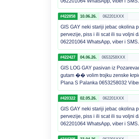
062201064 WhatsApp, viber i SMS
#422858
10.06.26.
062201XXX
GIS GAY neki stariji jebac okolina p
pervezije, piss i ili scat ili su volj
062201064 WhatsApp, viber i SMS
#422427
04.06.26.
0653258XXX
GIS LOG GAY pasivan iz Pozarevaca
gutam �� volim trojku zenske krpi
Plana S Palanka 0653258032 Viber
#420322
02.05.26.
062201XXX
GIS GAY neki stariji jebac okolina p
pervezije, piss i ili scat ili su volj
062201064 WhatsApp, viber i SMS