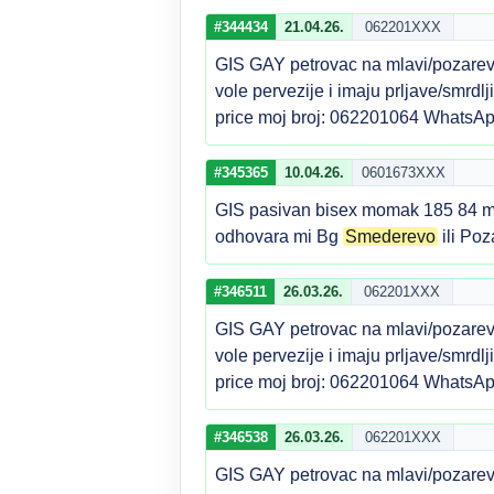
#344434
21.04.26.
062201XXX
GIS GAY petrovac na mlavi/pozarev
vole pervezije i imaju prljave/smrdl
price moj broj: 062201064 WhatsAp
#345365
10.04.26.
0601673XXX
GIS pasivan bisex momak 185 84 mrsa
odhovara mi Bg
Smederevo
ili Poz
#346511
26.03.26.
062201XXX
GIS GAY petrovac na mlavi/pozarev
vole pervezije i imaju prljave/smrdl
price moj broj: 062201064 WhatsAp
#346538
26.03.26.
062201XXX
GIS GAY petrovac na mlavi/pozarev