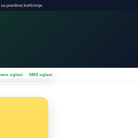
 sa pravilima korišćenja.
rans oglasi
SMS oglasi