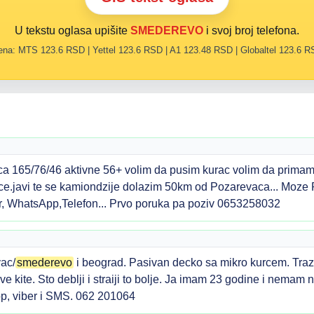
U tekstu oglasa upišite
SMEDEREVO
i svoj broj telefona.
na: MTS 123.6 RSD | Yettel 123.6 RSD | A1 123.48 RSD | Globaltel 123.6 
 165/76/46 aktivne 56+ volim da pusim kurac volim da primam
ce.javi te se kamiondzije dolazim 50km od Pozarevaca... Moz
, WhatsApp,Telefon... Prvo poruka pa poziv 0653258032
ac/
smederevo
i beograd. Pasivan decko sa mikro kurcem. Traz
jive kite. Sto deblji i straiji to bolje. Ja imam 23 godine i nema
p, viber i SMS. 062 201064