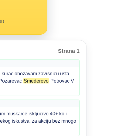
RSD
Strana 1
 kurac obozavam zavrsnicu usta
e Pozarevac
Smederevo
Petrovac V
im muskarce iskljucivo 40+ koji
m nekog iskustva, za akciju bez mnogo