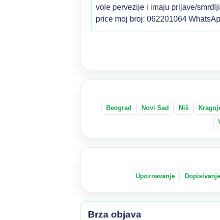
vole pervezije i imaju prljave/smrdl
price moj broj: 062201064 WhatsAp
Beograd
Novi Sad
Niš
Kraguj
Upoznavanje
Dopisivanj
Brza objava