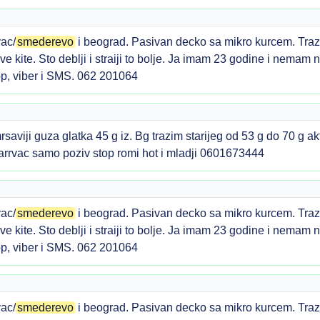
ac/
smederevo
i beograd. Pasivan decko sa mikro kurcem. Traz
jive kite. Sto deblji i straiji to bolje. Ja imam 23 godine i nema
p, viber i SMS. 062 201064
viji guza glatka 45 g iz. Bg trazim starijeg od 53 g do 70 g ak
arrvac samo poziv stop romi hot i mladji 0601673444
ac/
smederevo
i beograd. Pasivan decko sa mikro kurcem. Traz
jive kite. Sto deblji i straiji to bolje. Ja imam 23 godine i nema
p, viber i SMS. 062 201064
ac/
smederevo
i beograd. Pasivan decko sa mikro kurcem. Traz