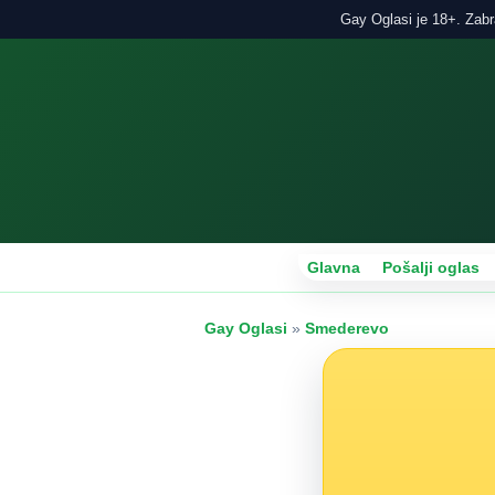
Gay Oglasi je 18+. Zabra
Glavna
Pošalji oglas
Gay Oglasi
»
Smederevo