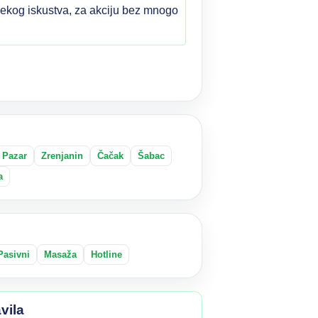
m nekog iskustva, za akciju bez mnogo
 Pazar
Zrenjanin
Čačak
Šabac
a
Pasivni
Masaža
Hotline
vila