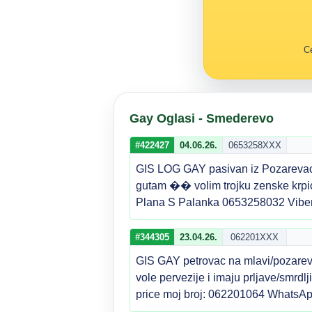
Ce
Gay Oglasi - Smederevo
#422427
04.06.26.
0653258XXX
GIS LOG GAY pasivan iz Pozarevaca
gutam �� volim trojku zenske krpi
Plana S Palanka 0653258032 Viber
#344305
23.04.26.
062201XXX
GIS GAY petrovac na mlavi/pozarev
vole pervezije i imaju prljave/smrdl
price moj broj: 062201064 WhatsAp