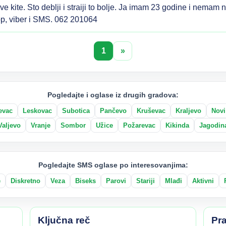
jive kite. Sto deblji i straiji to bolje. Ja imam 23 godine i nema
p, viber i SMS. 062 201064
1
»
Pogledajte i oglase iz drugih gradova:
evac
Leskovac
Subotica
Pančevo
Kruševac
Kraljevo
Novi
Valjevo
Vranje
Sombor
Užice
Požarevac
Kikinda
Jagodin
Pogledajte SMS oglase po interesovanjima:
e
Diskretno
Veza
Biseks
Parovi
Stariji
Mlađi
Aktivni
Ključna reč
Pra