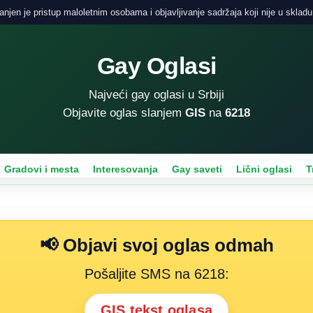
njen je pristup maloletnim osobama i objavljivanje sadržaja koji nije u skladu
Gay Oglasi
Najveći gay oglasi u Srbiji
Objavite oglas slanjem
GIS
na
6218
Gradovi i mesta
Interesovanja
Gay saveti
Lični oglasi
T
📢 Objavi svoj oglas odmah
Pošaljite SMS na 6218:
GIS tekst oglasa