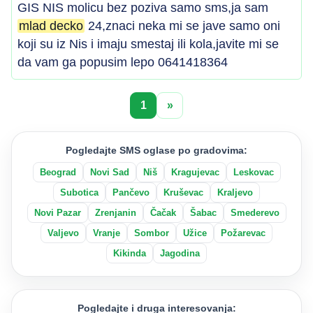
GIS NIS molicu bez poziva samo sms,ja sam
mlad decko
24,znaci neka mi se jave samo oni
koji su iz Nis i imaju smestaj ili kola,javite mi se
da vam ga popusim lepo 0641418364
1
»
Pogledajte SMS oglase po gradovima:
Beograd
Novi Sad
Niš
Kragujevac
Leskovac
Subotica
Pančevo
Kruševac
Kraljevo
Novi Pazar
Zrenjanin
Čačak
Šabac
Smederevo
Valjevo
Vranje
Sombor
Užice
Požarevac
Kikinda
Jagodina
Pogledajte i druga interesovanja: