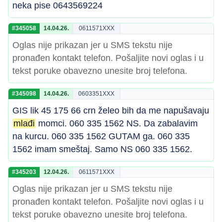
neka pise 0643569224
#345058
14.04.26.
0611571XXX
Oglas nije prikazan jer u SMS tekstu nije
pronađen kontakt telefon. Pošaljite novi oglas i u
tekst poruke obavezno unesite broj telefona.
#345098
14.04.26.
0603351XXX
GIS lik 45 175 66 crn želeo bih da me napušavaju
mlađi
momci. 060 335 1562 NS. Da zabalavim
na kurcu. 060 335 1562 GUTAM ga. 060 335
1562 imam smeštaj. Samo NS 060 335 1562.
#345203
12.04.26.
0611571XXX
Oglas nije prikazan jer u SMS tekstu nije
pronađen kontakt telefon. Pošaljite novi oglas i u
tekst poruke obavezno unesite broj telefona.