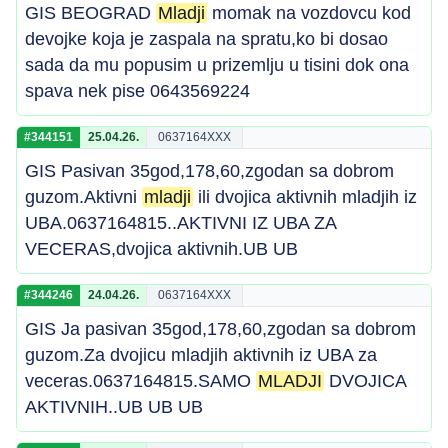
GIS BEOGRAD
Mladji
momak na vozdovcu kod
devojke koja je zaspala na spratu,ko bi dosao
sada da mu popusim u prizemlju u tisini dok ona
spava nek pise 0643569224
#344151
25.04.26.
0637164XXX
GIS Pasivan 35god,178,60,zgodan sa dobrom
guzom.Aktivni
mladji
ili dvojica aktivnih mladjih iz
UBA.0637164815..AKTIVNI IZ UBA ZA
VECERAS,dvojica aktivnih.UB UB
#344246
24.04.26.
0637164XXX
GIS Ja pasivan 35god,178,60,zgodan sa dobrom
guzom.Za dvojicu mladjih aktivnih iz UBA za
veceras.0637164815.SAMO
MLADJI
DVOJICA
AKTIVNIH..UB UB UB