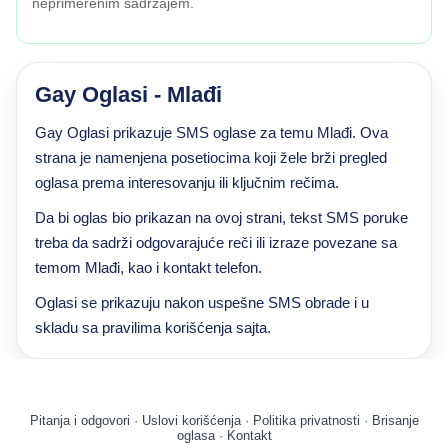
neprimerenim sadržajem.
Gay Oglasi - Mlađi
Gay Oglasi prikazuje SMS oglase za temu Mlađi. Ova
strana je namenjena posetiocima koji žele brži pregled
oglasa prema interesovanju ili ključnim rečima.
Da bi oglas bio prikazan na ovoj strani, tekst SMS poruke
treba da sadrži odgovarajuće reči ili izraze povezane sa
temom Mlađi, kao i kontakt telefon.
Oglasi se prikazuju nakon uspešne SMS obrade i u
skladu sa pravilima korišćenja sajta.
Pitanja i odgovori
·
Uslovi korišćenja
·
Politika privatnosti
·
Brisanje
oglasa
·
Kontakt