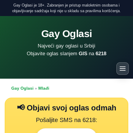
Gay Oglasi je 18+. Zabranjen je pristup maloletnim osobama i
objavljivanje sadržaja koji nije u skladu sa pravilima korišćenja.
Gay Oglasi
Najveći gay oglasi u Srbiji
Objavite oglas slanjem
GIS
na
6218
Gay Oglasi
»
Mlađi
📢 Objavi svoj oglas odmah
Pošaljite SMS na 6218: