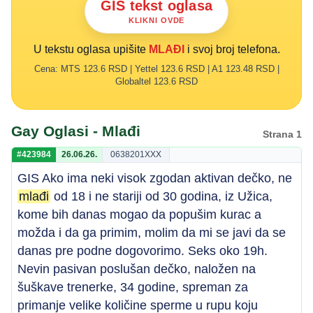
GIS tekst oglasa
KLIKNI OVDE
U tekstu oglasa upišite
MLAĐI
i svoj broj telefona.
Cena: MTS 123.6 RSD | Yettel 123.6 RSD | A1 123.48 RSD |
Globaltel 123.6 RSD
Gay Oglasi - Mlađi
Strana 1
#423984
26.06.26.
0638201XXX
GIS Ako ima neki visok zgodan aktivan dečko, ne
mlađi
od 18 i ne stariji od 30 godina, iz Užica,
kome bih danas mogao da popušim kurac a
možda i da ga primim, molim da mi se javi da se
danas pre podne dogovorimo. Seks oko 19h.
Nevin pasivan poslušan dečko, naložen na
šuškave trenerke, 34 godine, spreman za
primanje velike količine sperme u rupu koju