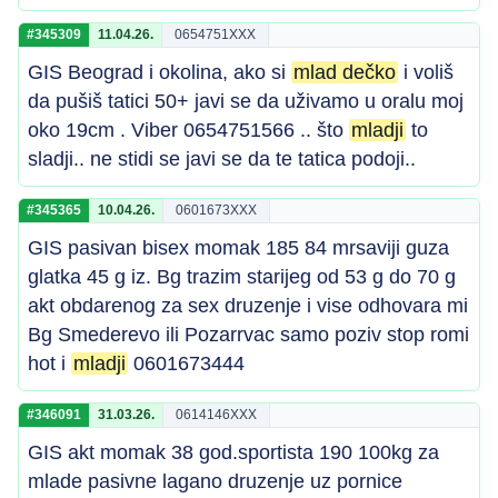
#345309
11.04.26.
0654751XXX
GIS Beograd i okolina, ako si
mlad dečko
i voliš
da pušiš tatici 50+ javi se da uživamo u oralu moj
oko 19cm . Viber 0654751566 .. što
mladji
to
sladji.. ne stidi se javi se da te tatica podoji..
#345365
10.04.26.
0601673XXX
GIS pasivan bisex momak 185 84 mrsaviji guza
glatka 45 g iz. Bg trazim starijeg od 53 g do 70 g
akt obdarenog za sex druzenje i vise odhovara mi
Bg Smederevo ili Pozarrvac samo poziv stop romi
hot i
mladji
0601673444
#346091
31.03.26.
0614146XXX
GIS akt momak 38 god.sportista 190 100kg za
mlade pasivne lagano druzenje uz pornice