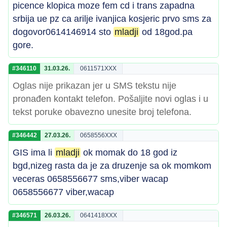
picence klopica moze fem cd i trans zapadna
srbija ue pz ca arilje ivanjica kosjeric prvo sms za
dogovor0614146914 sto
mladji
od 18god.pa
gore.
#346110
31.03.26.
0611571XXX
Oglas nije prikazan jer u SMS tekstu nije
pronađen kontakt telefon. Pošaljite novi oglas i u
tekst poruke obavezno unesite broj telefona.
#346442
27.03.26.
0658556XXX
GIS ima li
mladji
ok momak do 18 god iz
bgd,nizeg rasta da je za druzenje sa ok momkom
veceras 0658556677 sms,viber wacap
0658556677 viber,wacap
#346571
26.03.26.
0641418XXX