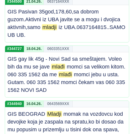
#344500
21.04.26.
0637164XXX
GIS Pasivan 35god,178,60,sa dobrom
guzom.Aktivni iz UBA javite se a mogu i dvojica
aktivnih,samo
mladji
iz UBA.0637164815..SAMO
UB UB.
#344727
18.04.26.
0603351XXX
GIS gay lik 45g - Novi Sad sa smeštajem. Voleo
bih da mu se jave
mlađi
momci sa velikom kitom.
060 335 1562 da me
mlađi
momci jebu u usta.
Gutam. 060 335 1562 momci čekam vas 060 335
1562 NOVI SAD
#344940
16.04.26.
0643569XXX
GIS BEOGRAD
Mladji
momak na vozdovcu kod
devojke koja je zaspala na spratu,ko bi dosao da
mu popusim u prizemlju u tisini dok ona spava,