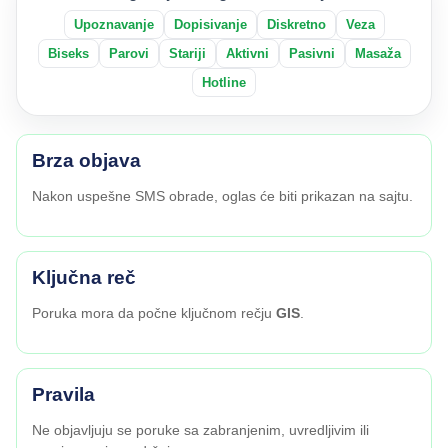
Upoznavanje
Dopisivanje
Diskretno
Veza
Biseks
Parovi
Stariji
Aktivni
Pasivni
Masaža
Hotline
Brza objava
Nakon uspešne SMS obrade, oglas će biti prikazan na sajtu.
Ključna reč
Poruka mora da počne ključnom rečju
GIS
.
Pravila
Ne objavljuju se poruke sa zabranjenim, uvredljivim ili