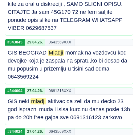
kite za oral u diskreciji , SAMO SLICNI OPISU.
CITAJTE Ja sam 45G170 72 ne fem saljite
ponude opis slike na TELEGRAM WHATSAPP
VIBER 0629687537
#343845
29.04.26.
0643569XXX
GIS BEOGRAD
Mladji
momak na vozdovcu kod
devojke koja je zaspala na spratu,ko bi dosao da
mu popusim u prizemlju u tisini sad odma
0643569224
#344004
27.04.26.
0691316XXX
GIS neki
mladji
aktivac da zeli da mu decko 23
god isprazni muda i isisa kurcinu danas posle 13h
pa do 20h free gajba sve 0691316123 zarkovo
#344024
27.04.26.
0643569XXX