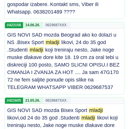
gospodar izabere. Kontakt sms, Viber ili
Whatsapp. 0638201489 ????
#423158
14.06.26.
0629687XXX
GIS NOVI SAD mozda Beograd ako ko dolazi u
NS .Bisex Sport
mladji
likovi, 24 do 35 god
.Studenti
mladji
koji treniraju nesto, Jake noge
muske dlakave dore kite 18. 19 cm za oral tebi u
diskreciji 100 posto, SAMO SLICNI OPISU.I BEZ
CIMANJA I ZVANJA ZA HOT .... Ja sam 47G170
72 ne fem saljite ponude opis slike na
TELEGRAM WHATSAPP VIBER 0629687537
#421605
21.05.26.
0629687XXX
GIS NOVI SAD mozda Bisex Sport
mladji
likovi,od 24 do 35 god .Studenti
mladji
likovi koji
treniraju nesto, Jake noge muske dlakave dore