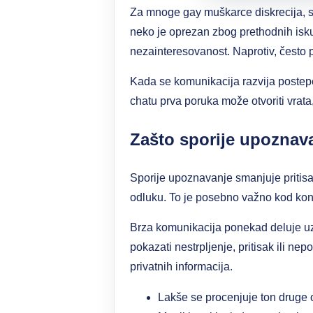
Za mnoge gay muškarce diskrecija, si
neko je oprezan zbog prethodnih isku
nezainteresovanost. Naprotiv, često pok
Kada se komunikacija razvija postepe
chatu prva poruka može otvoriti vrata,
Zašto sporije upoznava
Sporije upoznavanje smanjuje pritis
odluku. To je posebno važno kod kont
Brza komunikacija ponekad deluje uzb
pokazati nestrpljenje, pritisak ili ne
privatnih informacija.
Lakše se procenjuje ton druge 