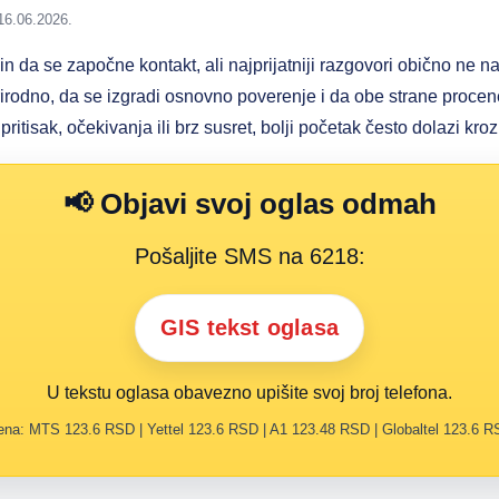
16.06.2026.
in da se započne kontakt, ali najprijatniji razgovori obično ne n
rirodno, da se izgradi osnovno poverenje i da obe strane procen
tisak, očekivanja ili brz susret, bolji početak često dolazi kro
📢 Objavi svoj oglas odmah
Pošaljite SMS na 6218:
GIS tekst oglasa
U tekstu oglasa obavezno upišite svoj broj telefona.
na: MTS 123.6 RSD | Yettel 123.6 RSD | A1 123.48 RSD | Globaltel 123.6 