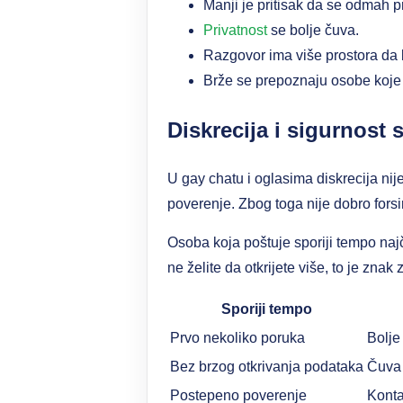
Manji je pritisak da se odmah p
Privatnost
se bolje čuva.
Razgovor ima više prostora da 
Brže se prepoznaju osobe koje 
Diskrecija i sigurnost 
U gay chatu i oglasima diskrecija ni
poverenje. Zbog toga nije dobro forsir
Osoba koja poštuje sporiji tempo najč
ne želite da otkrijete više, to je zna
Sporiji tempo
Prvo nekoliko poruka
Bolje
Bez brzog otkrivanja podataka
Čuva 
Postepeno poverenje
Kontak