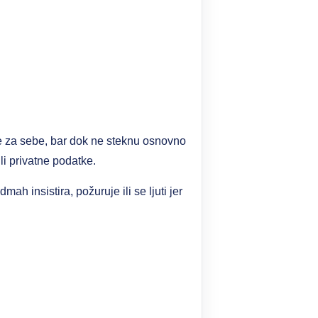
že za sebe, bar dok ne steknu osnovno
li privatne podatke.
 insistira, požuruje ili se ljuti jer