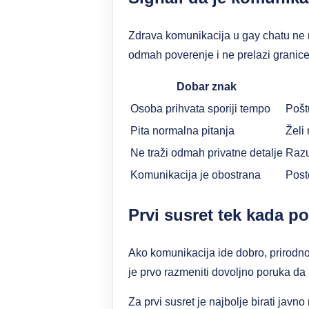
Zdrava komunikacija u gay chatu ne 
odmah poverenje i ne prelazi granice 
Dobar znak
Osoba prihvata sporiji tempo
Pošt
Pita normalna pitanja
Želi 
Ne traži odmah privatne detalje
Razu
Komunikacija je obostrana
Post
Prvi susret tek kada p
Ako komunikacija ide dobro, prirodno 
je prvo razmeniti dovoljno poruka da 
Za prvi susret je najbolje birati javn