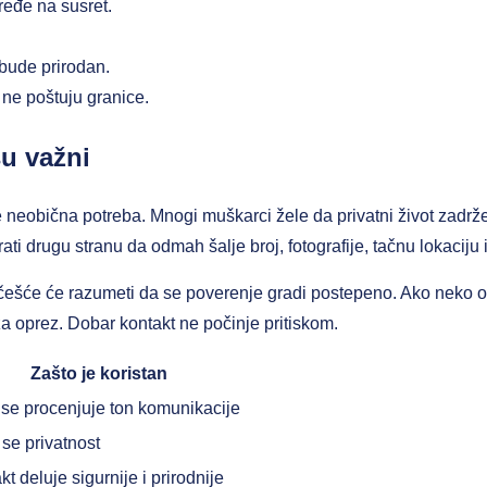
ređe na susret.
bude prirodan.
ne poštuju granice.
su važni
je neobična potreba. Mnogi muškarci žele da privatni život zadr
ati drugu stranu da odmah šalje broj, fotografije, tačnu lokaciju i
ešće će razumeti da se poverenje gradi postepeno. Ako neko odmah
k za oprez. Dobar kontakt ne počinje pritiskom.
Zašto je koristan
 se procenjuje ton komunikacije
se privatnost
t deluje sigurnije i prirodnije