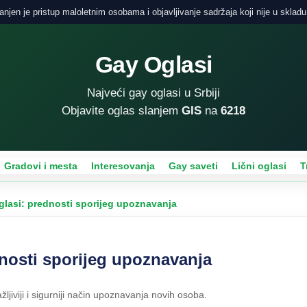
njen je pristup maloletnim osobama i objavljivanje sadržaja koji nije u skladu
Gay Oglasi
Najveći gay oglasi u Srbiji
Objavite oglas slanjem
GIS
na
6218
Gradovi i mesta
Interesovanja
Gay saveti
Lični oglasi
T
glasi: prednosti sporijeg upoznavanja
dnosti sporijeg upoznavanja
žljiviji i sigurniji način upoznavanja novih osoba.