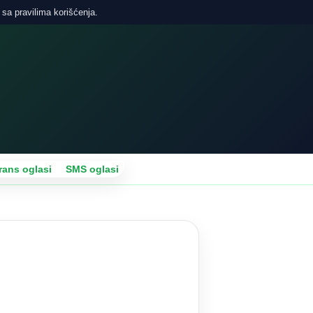
 sa pravilima korišćenja.
rans oglasi
SMS oglasi