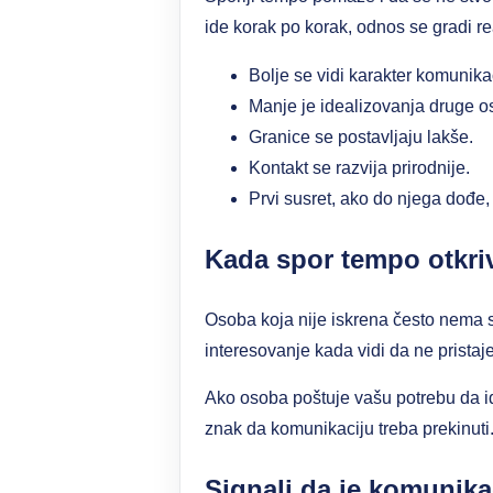
ide korak po korak, odnos se gradi re
Bolje se vidi karakter komunika
Manje je idealizovanja druge o
Granice se postavljaju lakše.
Kontakt se razvija prirodnije.
Prvi susret, ako do njega dođe,
Kada spor tempo otkri
Osoba koja nije iskrena često nema s
interesovanje kada vidi da ne pristajet
Ako osoba poštuje vašu potrebu da idet
znak da komunikaciju treba prekinuti
Signali da je komunika