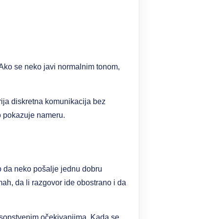
 Ako se neko javi normalnim tonom,
rija diskretna komunikacija bez
no pokazuje nameru.
no da neko pošalje jednu dobru
ah, da li razgovor ide obostrano i da
e sopstvenim očekivanjima. Kada se