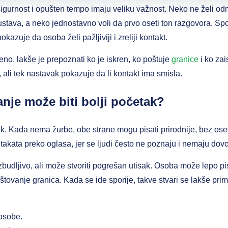
gurnost i opušten tempo imaju veliku važnost. Neko ne želi odm
stava, a neko jednostavno voli da prvo oseti ton razgovora. Sp
azuje da osoba želi pažljiviji i zreliji kontakt.
no, lakše je prepoznati ko je iskren, ko poštuje
granice
i ko zai
 ali tek nastavak pokazuje da li kontakt ima smisla.
nje može biti bolji početak?
ak. Kada nema žurbe, obe strane mogu pisati prirodnije, bez o
akata preko oglasa, jer se ljudi često ne poznaju i nemaju dovo
udljivo, ali može stvoriti pogrešan utisak. Osoba može lepo pis
poštovanje granica. Kada se ide sporije, takve stvari se lakše pri
osobe.