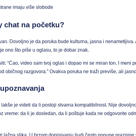
trane imaju više slobode
y chat na početku?
an. Dovoljno je da poruka bude kulturna, jasna i nenametljiva.
je ono što piše u oglasu, to je dobar znak.
ti: “Ćao, video sam tvoj oglas i dopao mi se miran ton. I meni p
od običnog razgovora.” Ovakva poruka ne traži previše, ali jas
 upoznavanja
akše je videti da li postoji stvarna kompatibilnost. Nije dovolj
 vreme: da li je dosledan, da li poštuje kada ne odgovorite odm
ri lažna slika. U brzom dopisivanju ljudi često popune praznin