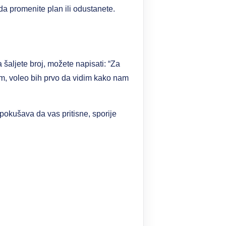
da promenite plan ili odustanete.
šaljete broj, možete napisati: “Za
im, voleo bih prvo da vidim kako nam
pokušava da vas pritisne, sporije