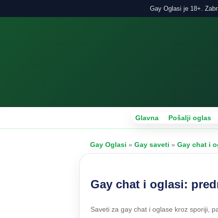
Gay Oglasi je 18+. Zabra
Glavna
Pošalji oglas
Gay Oglasi
»
Gay saveti
»
Gay chat i o
Gay chat i oglasi: pre
Saveti za gay chat i oglase kroz sporiji, pa