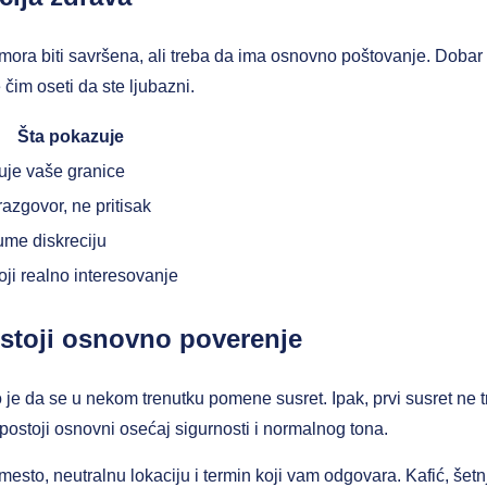
mora biti savršena, ali treba da ima osnovno poštovanje. Dobar
čim oseti da ste ljubazni.
Šta pokazuje
uje vaše granice
razgovor, ne pritisak
me diskreciju
oji realno interesovanje
ostoji osnovno poverenje
je da se u nekom trenutku pomene susret. Ipak, prvi susret ne t
postoji osnovni osećaj sigurnosti i normalnog tona.
o mesto, neutralnu lokaciju i termin koji vam odgovara. Kafić, še