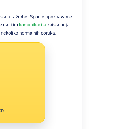
astaju iz žurbe. Sporije upoznavanje
e da li im
komunikacija
zaista prija.
z nekoliko normalnih poruka.
RSD