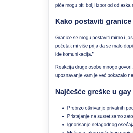
piće mogu biti bolji izbor od odlaska
Kako postaviti granice
Granice se mogu postaviti mirno i ja
početak mi više prija da se malo dop
ide komunikacija.”
Reakcija druge osobe mnogo govori. Ak
upoznavanje vam je već pokazalo ne
Najčešće greške u gay 
Prebrzo otkrivanje privatnih po
Pristajanje na susret samo zato 
Ignorisanje nelagodnog osećaj
Mešanje jakog početnog dopisi