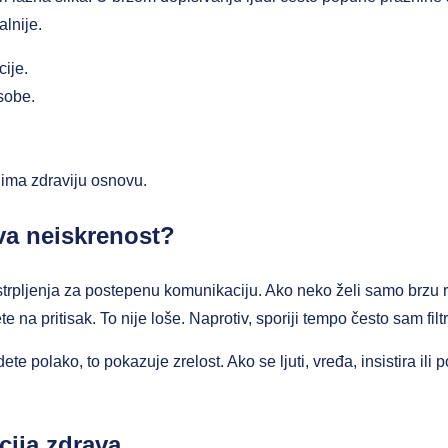
alnije.
cije.
sobe.
 ima zdraviju osnovu.
va neiskrenost?
trpljenja za postepenu komunikaciju. Ako neko želi samo brzu r
e na pritisak. To nije loše. Naprotiv, sporiji tempo često sam filtr
e polako, to pokazuje zrelost. Ako se ljuti, vređa, insistira ili 
.
cija zdrava