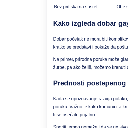
Bez pritiska na susret
Obe s
Kako izgleda dobar ga
Dobar početak ne mora biti komplikov
kratko se predstavi i pokaže da poštu
Na primer, prirodna poruka može glasi
žurbe, pa ako želiš, možemo krenuti 
Prednosti postepenog
Kada se upoznavanje razvija polako, l
poruku. Važno je kako komunicira kroz
li se osećate prijatno.
Sporiji tempo pomaže i da se ne stvo