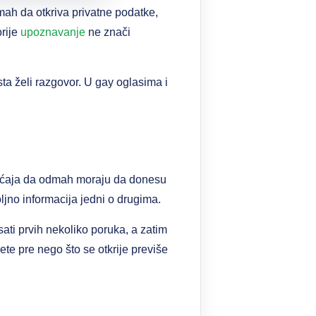
ah da otkriva privatne podatke,
orije
upoznavanje
ne znači
sta želi razgovor. U gay oglasima i
sećaja da odmah moraju da donesu
ljno informacija jedni o drugima.
ati prvih nekoliko poruka, a zatim
mete pre nego što se otkrije previše