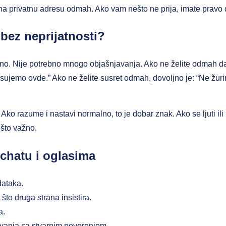
 na privatnu adresu odmah. Ako vam nešto ne prija, imate pravo 
 bez neprijatnosti?
sno. Nije potrebno mnogo objašnjavanja. Ako ne želite odmah da 
isujemo ovde.” Ako ne želite susret odmah, dovoljno je: “Ne žur
o razume i nastavi normalno, to je dobar znak. Ako se ljuti ili 
što važno.
chatu i oglasima
dataka.
što druga strana insistira.
a.
vanja sa stvarnim poverenjem.