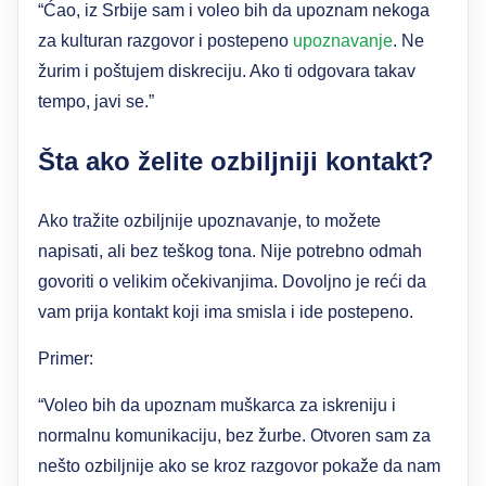
“Ćao, iz Srbije sam i voleo bih da upoznam nekoga
za kulturan razgovor i postepeno
upoznavanje
. Ne
žurim i poštujem diskreciju. Ako ti odgovara takav
tempo, javi se.”
Šta ako želite ozbiljniji kontakt?
Ako tražite ozbiljnije upoznavanje, to možete
napisati, ali bez teškog tona. Nije potrebno odmah
govoriti o velikim očekivanjima. Dovoljno je reći da
vam prija kontakt koji ima smisla i ide postepeno.
Primer:
“Voleo bih da upoznam muškarca za iskreniju i
normalnu komunikaciju, bez žurbe. Otvoren sam za
nešto ozbiljnije ako se kroz razgovor pokaže da nam