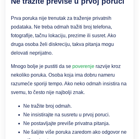
Ne tražite previše u prvoj poruci
Prva poruka nije trenutak za traženje privatnih
podataka. Ne treba odmah tražiti broj telefona,
fotografije, tačnu lokaciju, prezime ili susret. Ako
druga osoba želi diskreciju, takva pitanja mogu
delovati neprijatno.
Mnogo bolje je pustiti da se
poverenje
razvije kroz
nekoliko poruka. Osoba koja ima dobru nameru
razumeće sporiji tempo. Ako neko odmah insistira na
svemu, to često nije najbolji znak.
Ne tražite broj odmah.
Ne insistirajte na susretu u prvoj poruci.
Ne postavljajte previše privatna pitanja.
Ne šaljite više poruka zaredom ako odgovor ne