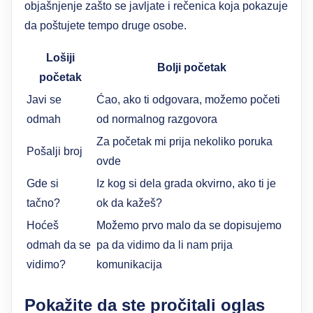
objašnjenje zašto se javljate i rečenica koja pokazuje
da poštujete tempo druge osobe.
Lošiji
Bolji početak
početak
Javi se
Ćao, ako ti odgovara, možemo početi
odmah
od normalnog razgovora
Za početak mi prija nekoliko poruka
Pošalji broj
ovde
Gde si
Iz kog si dela grada okvirno, ako ti je
tačno?
ok da kažeš?
Hoćeš
Možemo prvo malo da se dopisujemo
odmah da se
pa da vidimo da li nam prija
vidimo?
komunikacija
Pokažite da ste pročitali oglas