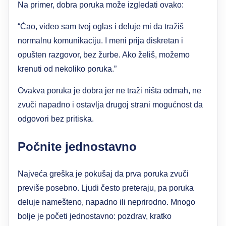
Na primer, dobra poruka može izgledati ovako:
“Ćao, video sam tvoj oglas i deluje mi da tražiš
normalnu komunikaciju. I meni prija diskretan i
opušten razgovor, bez žurbe. Ako želiš, možemo
krenuti od nekoliko poruka.”
Ovakva poruka je dobra jer ne traži ništa odmah, ne
zvuči napadno i ostavlja drugoj strani mogućnost da
odgovori bez pritiska.
Počnite jednostavno
Najveća greška je pokušaj da prva poruka zvuči
previše posebno. Ljudi često preteraju, pa poruka
deluje namešteno, napadno ili neprirodno. Mnogo
bolje je početi jednostavno: pozdrav, kratko