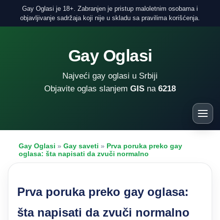
Gay Oglasi je 18+. Zabranjen je pristup maloletnim osobama i
objavljivanje sadržaja koji nije u skladu sa pravilima korišćenja.
Gay Oglasi
Najveći gay oglasi u Srbiji
Objavite oglas slanjem
GIS
na
6218
Gay Oglasi
»
Gay saveti
»
Prva poruka preko gay
oglasa: šta napisati da zvuči normalno
Prva poruka preko gay oglasa:
šta napisati da zvuči normalno