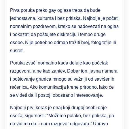
Prva poruka preko gay oglasa treba da bude
jednostavna, kulturna i bez pritiska. Najbolje je početi
normalnim pozdravom, kratko se nadovezati na oglas
i pokazati da poštujete diskreciju i tempo druge
osobe. Nije potrebno odmah tražiti broj, fotografije ili
susret.
Poruka zvuči normalno kada deluje kao početak
razgovora, a ne kao zahtev. Dobar ton, jasna namera
i poštovanje granica mnogo su važniji od savršenih
rečenica. Ako komunikacija krene prirodno, lako će
se videti da li postoji obostrano interesovanje.
Najbolji prvi korak je onaj koji drugoj osobi daje
osećaj sigurnosti: “Možemo polako, bez pritiska, pa
da vidimo da li nam razgovor odgovara.” Upravo