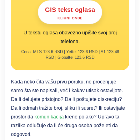
GIS tekst oglasa
KLIKNI OVDE
U tekstu oglasa obavezno upišite svoj broj
telefona.
Cena: MTS 123.6 RSD | Yettel 123.6 RSD | A1 123.48
RSD | Globaltel 123.6 RSD
Kada neko čita vašu prvu poruku, ne procenjuje
samo šta ste napisali, već i kakav utisak ostavljate.
Da li delujete pristojno? Da li poštujete diskreciju?
Da li odmah tražite broj, sliku ili susret? Ili ostavljate
prostor da
komunikacija
krene polako? Upravo ta
razlika odlučuje da li će druga osoba poželeti da
odgovori.