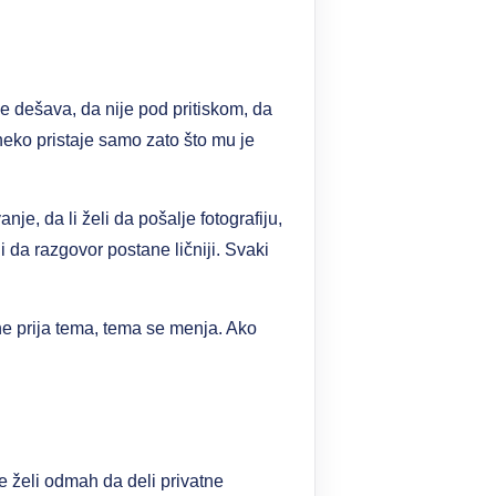
e dešava, da nije pod pritiskom, da
neko pristaje samo zato što mu je
e, da li želi da pošalje fotografiju,
li da razgovor postane ličniji. Svaki
 ne prija tema, tema se menja. Ako
e želi odmah da deli privatne