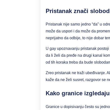
Pristanak znači slobod
Pristanak nije samo jedno “da” u odre
može da uspori i da može da promeni 
neprijatno da odbije, to nije dobar te
U gay upoznavanju pristanak postoji u
da li želi da pređe na drugi kanal komu
od tih koraka treba da bude slobodan
Zreo pristanak ne traži ubeđivanje. Ak
kaže da ne želi susret, razgovor se n
Kako granice izgledaju
Granice u dopisivanju često su jedno