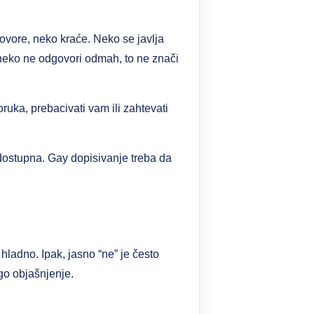
ovore, neko kraće. Neko se javlja
neko ne odgovori odmah, to ne znači
ruka, prebacivati vam ili zahtevati
 dostupna. Gay dopisivanje treba da
 hladno. Ipak, jasno “ne” je često
go objašnjenje.