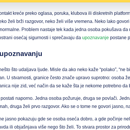
akt kreće preko oglasa, poruka, klubova ili diskretnih platform
 Neko želi brži razgovor, neko želi više vremena. Neko lako govor
su normalne. Problem nastaje tek kada jedna osoba pokušava da 
bostrani osećaj sigurnosti i sprečavaju da
upoznavanje
postane pr
 upoznavanju
ešto što udaljava ljude. Misle da ako neko kaže “polako”, “ne bih
ovan. U stvarnosti, granice često znače upravo suprotno: osoba ž
anica nije zid, već način da se kaže šta je nekome potrebno da b
stati naporno. Jedna osoba požuruje, druga se povlači. Jedna 
mah, druga želi prvo razgovor. Ako se o tome ne govori jasno, na
e jasno pokazuju gde se osoba oseća dobro, a gde počinje nel
da ili objašnjava više nego što želi. To stvara prostor za prirod