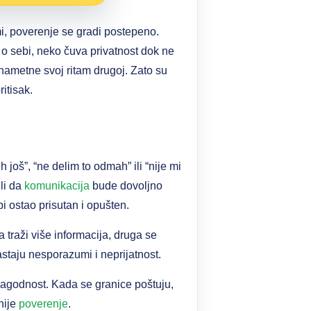
i, poverenje se gradi postepeno.
i o sebi, neko čuva privatnost dok ne
nametne svoj ritam drugoj. Zato su
itisak.
 još”, “ne delim to odmah” ili “nije mi
eli da
komunikacija
bude dovoljno
i ostao prisutan i opušten.
traži više informacija, druga se
staju nesporazumi i neprijatnost.
agodnost. Kada se granice poštuju,
nije
poverenje
.