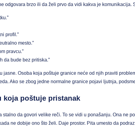
e odgovara brzo ili da želi prvo da vidi kakva je komunikacija.
tku.”
 profil.”
neutralno mesto.”
tom pravcu.”
h da bude bez pritiska.”
 jasne. Osoba koja poštuje granice neće od njih praviti problem
eda. Ako se zbog jedne normalne granice pojavi ljutnja, podsmeh i
 koja poštuje pristanak
stalno da govori velike reči. To se vidi u ponašanju. Ona ne po
on kada ne dobije ono što želi. Daje prostor. Pita umesto da pod