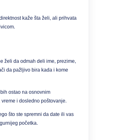
irektnost kaže šta želi, ali prihvata
ivicom.
ne želi da odmah deli ime, prezime,
ači da pažljivo bira kada i kome
a bih ostao na osnovnim
z vreme i dosledno poštovanje.
go što ste spremni da date ili vas
igurnijeg početka.