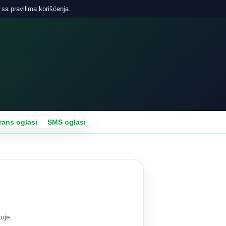
 sa pravilima korišćenja.
rans oglasi
SMS oglasi
uje.