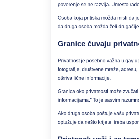
poverenje se ne razvija. Umesto radozn
Osoba koja pritiska možda misli da je 
da druga osoba možda želi drugačije. 
Granice čuvaju privatn
Privatnost je posebno važna u gay upo
fotografije, društvene mreže, adresu,
otkriva lične informacije.
Granica oko privatnosti može zvučati
informacijama.” To je sasvim razumno
Ako druga osoba poštuje vašu privatno
optužuje da nešto krijete, treba uspo