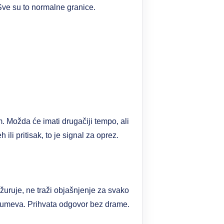
 Sve su to normalne granice.
. Možda će imati drugačiji tempo, ali
li pritisak, to je signal za oprez.
žuruje, ne traži objašnjenje za svako
razumeva. Prihvata odgovor bez drame.