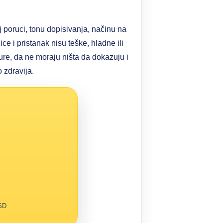
 poruci, tonu dopisivanja, načinu na
ice i pristanak nisu teške, hladne ili
re, da ne moraju ništa da dokazuju i
 zdravija.
RSD