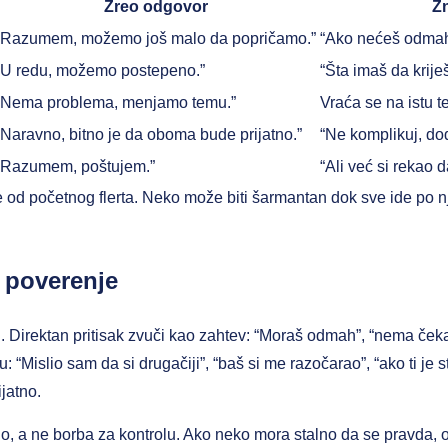
Zreo odgovor
Z
“Razumem, možemo još malo da popričamo.”
“Ako nećeš odmah,
“U redu, možemo postepeno.”
“Šta imaš da krije
“Nema problema, menjamo temu.”
Vraća se na istu 
“Naravno, bitno je da oboma bude prijatno.”
“Ne komplikuj, do
“Razumem, poštujem.”
“Ali već si rekao 
 od početnog flerta. Neko može biti šarmantan dok sve ide po nj
a poverenje
en. Direktan pritisak zvuči kao zahtev: “Moraš odmah”, “nema čekan
cu: “Mislio sam da si drugačiji”, “baš si me razočarao”, “ako ti je s
jatno.
 a ne borba za kontrolu. Ako neko mora stalno da se pravda, ob