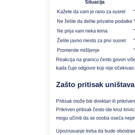
Situacija
Kažete da vam je rano za susret
Ne želite da delite privatne podatke
Ne prija vam neka tema
Želite javno mesto za prvi susret
Promenite mišljenje
Reakcija na granicu često govori više
kada čuje odgovor koji nije očekivao.
Zašto pritisak uništav
Pritisak može biti direktan ili prikriv
Prikriven pritisak često ide kroz krivi
mogu učiniti da se osoba oseća nepri
Upoznavanje treba da bude obostrano,