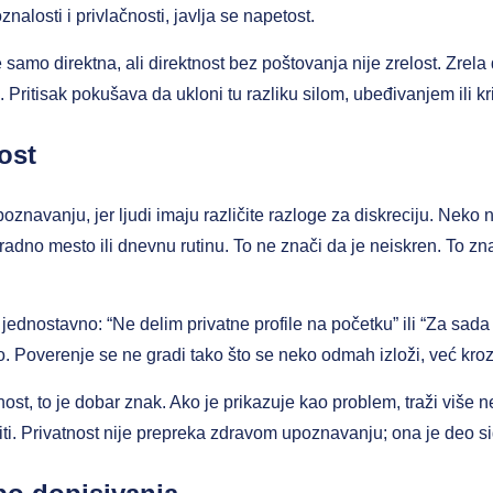
alosti i privlačnosti, javlja se napetost.
samo direktna, ali direktnost bez poštovanja nije zrelost. Zrela d
Pritisak pokušava da ukloni tu razliku silom, ubeđivanjem ili kr
ost
znavanju, jer ljudi imaju različite razloge za diskreciju. Neko 
 radno mesto ili dnevnu rutinu. To ne znači da je neiskren. To zn
 jednostavno: “Ne delim privatne profile na početku” ili “Za sad
. Poverenje se ne gradi tako što se neko odmah izloži, već kro
st, to je dobar znak. Ako je prikazuje kao problem, traži više ne
riti. Privatnost nije prepreka zdravom upoznavanju; ona je deo s