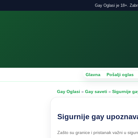
Gay Oglasi je 18+. Zabra
Glavna
Pošalji oglas
Gay Oglasi
»
Gay saveti
»
Sigurnije ga
Sigurnije gay upoznava
Zašto su granice i pristanak važni u sigur