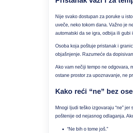
Pristanak važi i za te
Nije svako dostupan za poruke u isto
uveče, neko tokom dana. Važno je ne
automatski da se igra, odbija ili gubi
Osoba koja poštuje pristanak i granice
objašnjenje. Razumeće da dopisivanj
Ako vam nečiji tempo ne odgovara, mož
ostane prostor za upoznavanje, ne pr
Kako reći “ne” bez ose
Mnogi ljudi teško izgovaraju “ne” jer 
poštenije od nejasnog odlaganja. Ako
“Ne bih o tome još.”