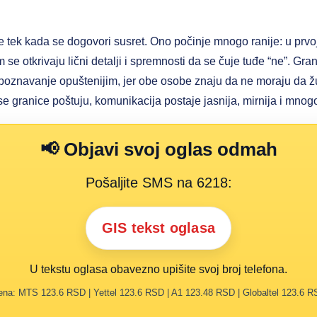
 tek kada se dogovori susret. Ono počinje mnogo ranije: u prvoj
m se otkrivaju lični detalji i spremnosti da se čuje tuđe “ne”. Gran
upoznavanje opuštenijim, jer obe osobe znaju da ne moraju da žu
 granice poštuju, komunikacija postaje jasnija, mirnija i mnogo
📢 Objavi svoj oglas odmah
Pošaljite SMS na 6218:
GIS tekst oglasa
U tekstu oglasa obavezno upišite svoj broj telefona.
na: MTS 123.6 RSD | Yettel 123.6 RSD | A1 123.48 RSD | Globaltel 123.6 