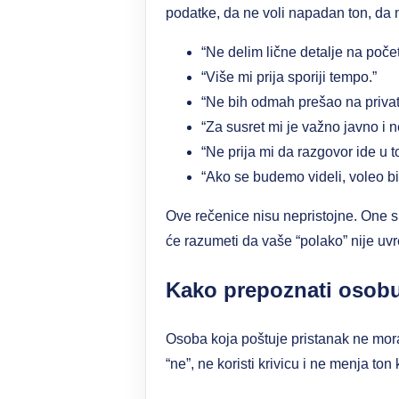
podatke, da ne voli napadan ton, da n
“Ne delim lične detalje na poče
“Više mi prija sporiji tempo.”
“Ne bih odmah prešao na privatni
“Za susret mi je važno javno i 
“Ne prija mi da razgovor ide u 
“Ako se budemo videli, voleo bi
Ove rečenice nisu nepristojne. One su
će razumeti da vaše “polako” nije uvr
Kako prepoznati osobu
Osoba koja poštuje pristanak ne mora 
“ne”, ne koristi krivicu i ne menja t