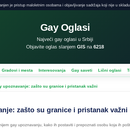
njen je pristup maloletnim osobama i objavljivanje sadržaja koji nije u skladu
Gay Oglasi
Najveći gay oglasi u Srbiji
Objavite oglas slanjem
GIS
na
6218
Gradovi i mesta
Interesovanja
Gay saveti
Lični oglasi
T
y upoznavanje: zašto su granice i pristanak važni
nje: zašto su granice i pristanak važni
nijem gay upoznavanju, kako ih postaviti i prepoznati osobu koja ih pošt