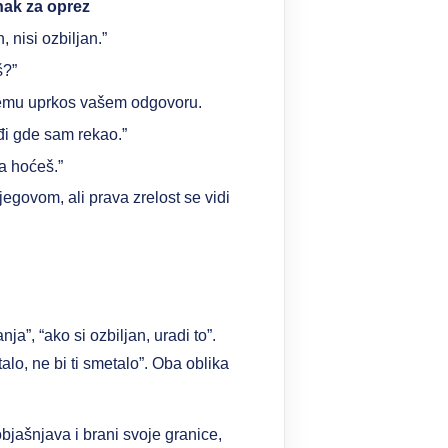
nak za oprez
 nisi ozbiljan.”
š?”
temu uprkos vašem odgovoru.
đi gde sam rekao.”
da hoćeš.”
egovom, ali prava zrelost se vidi
ja”, “ako si ozbiljan, uradi to”.
talo, ne bi ti smetalo”. Oba oblika
jašnjava i brani svoje granice,