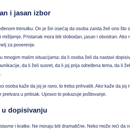
an i jasan izbor
đenom trenutku. On je širi osećaj da osoba zaista želi ono što s
mišljenje. Pristanak mora biti slobodan, jasan i obostran. Ako 
melj za poverenje.
 mnogim malim situacijama: da li osoba želi da nastavi dopisivanj
nikacije, da li želi susret, da li joj prija određena tema, da li že
.
o osoba kaže da joj je rano, to treba prihvatiti. Ako kaže da joj
e pretvara u pritisak. Upravo to pokazuje poštovanje.
 u dopisivanju
stavne i kratke. Ne moraju biti dramatične. Neko može reći da n