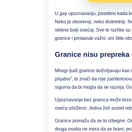
U gay upoznavanju, posebno kada kont
Neko je otvoreniji, neko diskretniji.
stekne bolji osećaj. Sve te razlike 
granice i pristanak važni: oni štite o
Granice nisu prepreka
Mnogi ljudi granice doživljavaju kao n
prijatno”, to znači da nije zainteres
sigurna da bi mogla da se razvija. Gr
Upoznavanje bez granica može brzo po
oseća izloženo. Jedna želi susret od
Granice pomažu da se to izbegne. On
druga osoba ne mora da se brani, prav