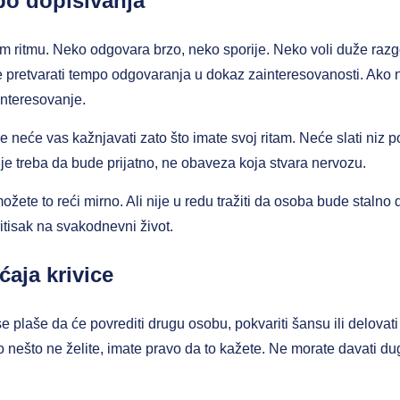
mpo dopisivanja
m ritmu. Neko odgovara brzo, neko sporije. Neko voli duže razg
 pretvarati tempo odgovaranja u dokaz zainteresovanosti. Ako 
 interesovanje.
 neće vas kažnjavati zato što imate svoj ritam. Neće slati niz po
e treba da bude prijatno, ne obaveza koja stvara nervozu.
ete to reći mirno. Ali nije u redu tražiti da osoba bude stalno
itisak na svakodnevni život.
ćaja krivice
se plaše da će povrediti drugu osobu, pokvariti šansu ili delovati
 nešto ne želite, imate pravo da to kažete. Ne morate davati du