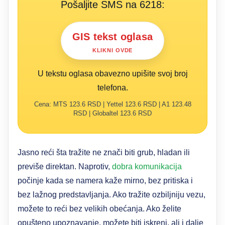
Pošaljite SMS na 6218:
GIS tekst oglasa
KLIKNI OVDE
U tekstu oglasa obavezno upišite svoj broj
telefona.
Cena: MTS 123.6 RSD | Yettel 123.6 RSD | A1 123.48
RSD | Globaltel 123.6 RSD
Jasno reći šta tražite ne znači biti grub, hladan ili
previše direktan. Naprotiv,
dobra komunikacija
počinje kada se namera kaže mirno, bez pritiska i
bez lažnog predstavljanja. Ako tražite ozbiljniju vezu,
možete to reći bez velikih obećanja. Ako želite
opušteno upoznavanje, možete biti iskreni, ali i dalje