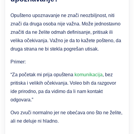
Opušteno upoznavanje ne znači neozbiljnost, niti
znači da druga osoba nije važna. Može jednostavno
značiti da ne želite odmah definisanje, pritisak ili
velika očekivanja. Važno je da to kažete pošteno, da
druga strana ne bi stekla pogrešan utisak.
Primer:
“Za početak mi prija opuštena
komunikacija
, bez
pritiska i velikih očekivanja. Voleo bih da razgovor
ide prirodno, pa da vidimo da li nam kontakt
odgovara.”
Ovo zvuči normalno jer ne obećava ono što ne želite,
ali ne deluje ni hladno.