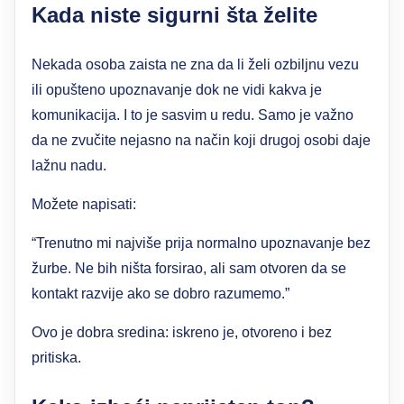
Kada niste sigurni šta želite
Nekada osoba zaista ne zna da li želi ozbiljnu vezu
ili opušteno upoznavanje dok ne vidi kakva je
komunikacija. I to je sasvim u redu. Samo je važno
da ne zvučite nejasno na način koji drugoj osobi daje
lažnu nadu.
Možete napisati:
“Trenutno mi najviše prija normalno upoznavanje bez
žurbe. Ne bih ništa forsirao, ali sam otvoren da se
kontakt razvije ako se dobro razumemo.”
Ovo je dobra sredina: iskreno je, otvoreno i bez
pritiska.