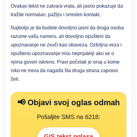
Ovakav tekst ne zatvara vrata, ali jasno pokazuje da
tražite normalan, pažljiv i smislen kontakt.
Najbolje je da budete dovoljno jasni da druga osoba
razume vašu nameru, ali dovoljno opušteni da
upoznavanje ne zvuči kao obaveza. Ozbiljna veza i
opušteno upoznavanje nisu neprijatelji ako se o
njima govori iskreno. Pravi početak je onaj u kome
niko ne mora da nagađa šta druga strana zapravo
želi.
📢 Objavi svoj oglas odmah
Pošaljite SMS na 6218:
GIS tekst oglasa