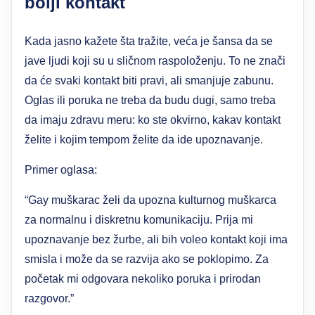
bolji kontakt
Kada jasno kažete šta tražite, veća je šansa da se
jave ljudi koji su u sličnom raspoloženju. To ne znači
da će svaki kontakt biti pravi, ali smanjuje zabunu.
Oglas ili poruka ne treba da budu dugi, samo treba
da imaju zdravu meru: ko ste okvirno, kakav kontakt
želite i kojim tempom želite da ide upoznavanje.
Primer oglasa:
“Gay muškarac želi da upozna kulturnog muškarca
za normalnu i diskretnu komunikaciju. Prija mi
upoznavanje bez žurbe, ali bih voleo kontakt koji ima
smisla i može da se razvija ako se poklopimo. Za
početak mi odgovara nekoliko poruka i prirodan
razgovor.”