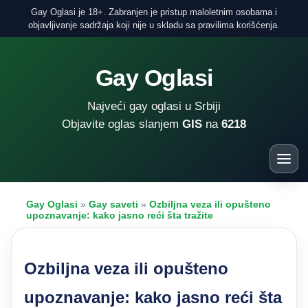
Gay Oglasi je 18+. Zabranjen je pristup maloletnim osobama i
objavljivanje sadržaja koji nije u skladu sa pravilima korišćenja.
Gay Oglasi
Najveći gay oglasi u Srbiji
Objavite oglas slanjem
GIS
na
6218
Gay Oglasi
»
Gay saveti
»
Ozbiljna veza ili opušteno
upoznavanje: kako jasno reći šta tražite
Ozbiljna veza ili opušteno
upoznavanje: kako jasno reći šta