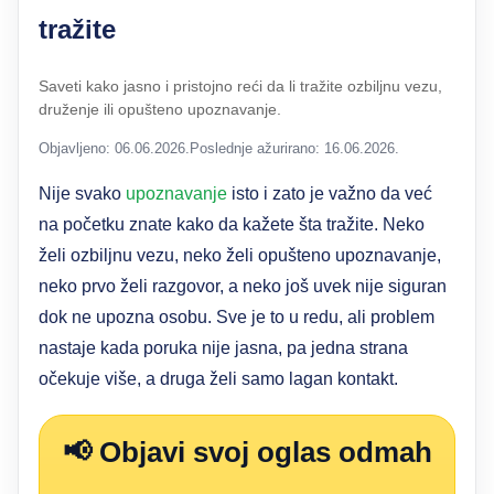
tražite
Saveti kako jasno i pristojno reći da li tražite ozbiljnu vezu,
druženje ili opušteno upoznavanje.
Objavljeno: 06.06.2026.
Poslednje ažurirano: 16.06.2026.
Nije svako
upoznavanje
isto i zato je važno da već
na početku znate kako da kažete šta tražite. Neko
želi ozbiljnu vezu, neko želi opušteno upoznavanje,
neko prvo želi razgovor, a neko još uvek nije siguran
dok ne upozna osobu. Sve je to u redu, ali problem
nastaje kada poruka nije jasna, pa jedna strana
očekuje više, a druga želi samo lagan kontakt.
📢 Objavi svoj oglas odmah