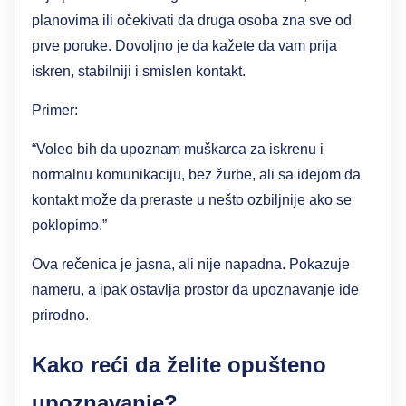
planovima ili očekivati da druga osoba zna sve od
prve poruke. Dovoljno je da kažete da vam prija
iskren, stabilniji i smislen kontakt.
Primer:
“Voleo bih da upoznam muškarca za iskrenu i
normalnu komunikaciju, bez žurbe, ali sa idejom da
kontakt može da preraste u nešto ozbiljnije ako se
poklopimo.”
Ova rečenica je jasna, ali nije napadna. Pokazuje
nameru, a ipak ostavlja prostor da upoznavanje ide
prirodno.
Kako reći da želite opušteno
upoznavanje?