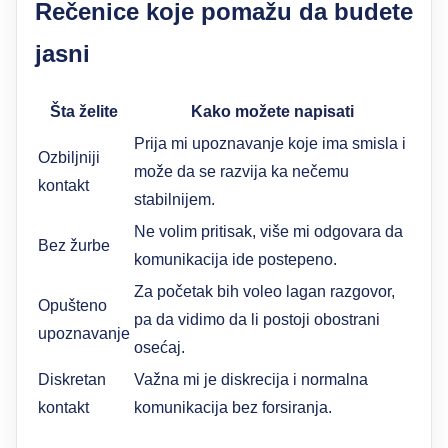
Rečenice koje pomažu da budete
jasni
Šta želite
Kako možete napisati
Prija mi upoznavanje koje ima smisla i
Ozbiljniji
može da se razvija ka nečemu
kontakt
stabilnijem.
Ne volim pritisak, više mi odgovara da
Bez žurbe
komunikacija ide postepeno.
Za početak bih voleo lagan razgovor,
Opušteno
pa da vidimo da li postoji obostrani
upoznavanje
osećaj.
Diskretan
Važna mi je diskrecija i normalna
kontakt
komunikacija bez forsiranja.