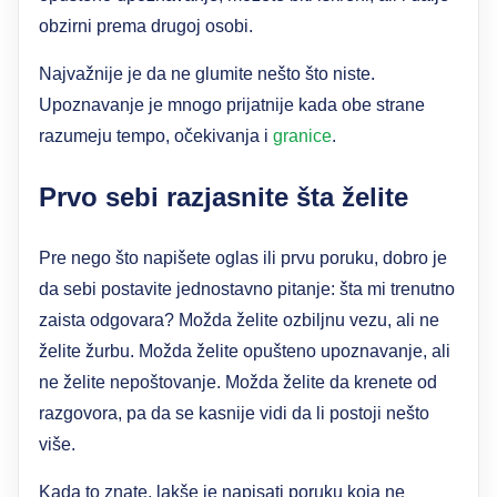
obzirni prema drugoj osobi.
Najvažnije je da ne glumite nešto što niste.
Upoznavanje je mnogo prijatnije kada obe strane
razumeju tempo, očekivanja i
granice
.
Prvo sebi razjasnite šta želite
Pre nego što napišete oglas ili prvu poruku, dobro je
da sebi postavite jednostavno pitanje: šta mi trenutno
zaista odgovara? Možda želite ozbiljnu vezu, ali ne
želite žurbu. Možda želite opušteno upoznavanje, ali
ne želite nepoštovanje. Možda želite da krenete od
razgovora, pa da se kasnije vidi da li postoji nešto
više.
Kada to znate, lakše je napisati poruku koja ne