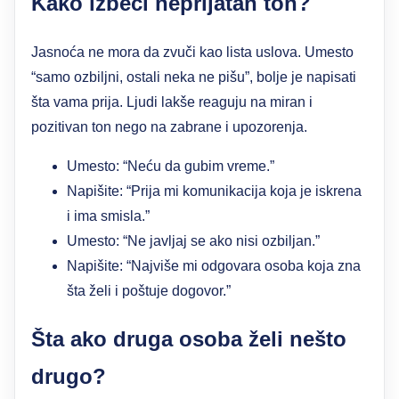
Kako izbeći neprijatan ton?
Jasnoća ne mora da zvuči kao lista uslova. Umesto
“samo ozbiljni, ostali neka ne pišu”, bolje je napisati
šta vama prija. Ljudi lakše reaguju na miran i
pozitivan ton nego na zabrane i upozorenja.
Umesto: “Neću da gubim vreme.”
Napišite: “Prija mi komunikacija koja je iskrena
i ima smisla.”
Umesto: “Ne javljaj se ako nisi ozbiljan.”
Napišite: “Najviše mi odgovara osoba koja zna
šta želi i poštuje dogovor.”
Šta ako druga osoba želi nešto
drugo?