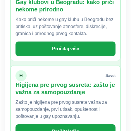
Gay klubovi u Beogradu: kako prići
nekome prirodno
Kako prići nekome u gay klubu u Beogradu bez
pritiska, uz poštovanje atmosfere, diskrecije,
granica i prirodnog prvog kontakta.
Pročitaj više
H
Savet
Higijena pre prvog susreta: zašto je
važna za samopouzdanje
Zašto je higijena pre prvog susreta važna za
samopouzdanje, prvi utisak, opuštenost i
poštovanje u gay upoznavanju.