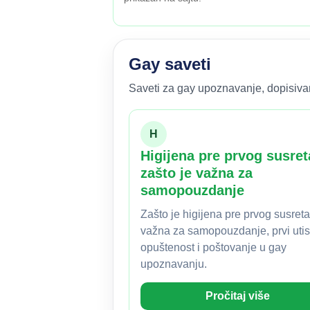
Gay saveti
Saveti za gay upoznavanje, dopisivanj
H
Higijena pre prvog susret
zašto je važna za
samopouzdanje
Zašto je higijena pre prvog susreta
važna za samopouzdanje, prvi utis
opuštenost i poštovanje u gay
upoznavanju.
Pročitaj više