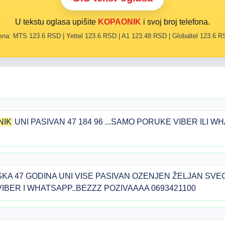
U tekstu oglasa upišite
KOPAONIK
i svoj broj telefona.
na: MTS 123.6 RSD | Yettel 123.6 RSD | A1 123.48 RSD | Globaltel 123.6 
NIK
UNI PASIVAN 47 184 96 ...SAMO PORUKE VIBER ILI W
KA 47 GODINA UNI VISE PASIVAN OZENJEN ŽELJAN SVEG
BER I WHATSAPP..BEZZZ POZIVAAAA 0693421100