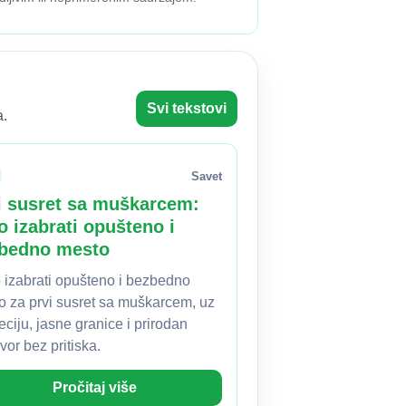
Svi tekstovi
a.
Savet
i susret sa muškarcem:
o izabrati opušteno i
bedno mesto
 izabrati opušteno i bezbedno
o za prvi susret sa muškarcem, uz
eciju, jasne granice i prirodan
or bez pritiska.
Pročitaj više