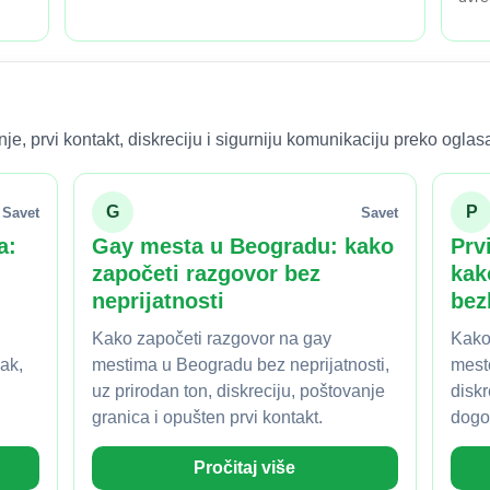
e, prvi kontakt, diskreciju i sigurniju komunikaciju preko oglas
G
P
Savet
Savet
a:
Gay mesta u Beogradu: kako
Prv
započeti razgovor bez
kak
neprijatnosti
bez
Kako započeti razgovor na gay
Kako
ak,
mestima u Beogradu bez neprijatnosti,
mest
uz prirodan ton, diskreciju, poštovanje
diskr
granica i opušten prvi kontakt.
dogov
Pročitaj više