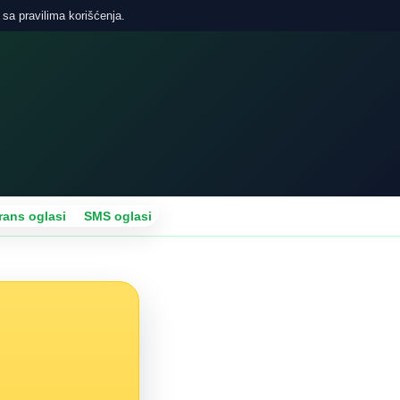
 sa pravilima korišćenja.
rans oglasi
SMS oglasi