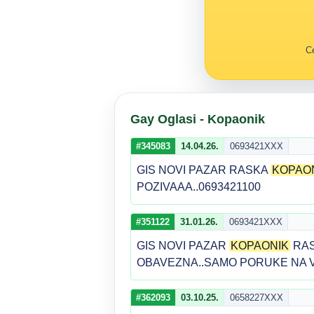
Ce
Gay Oglasi - Kopaonik
#345083
14.04.26.
0693421XXX
GIS NOVI PAZAR RASKA
KOPAO
POZIVAAA..0693421100
#351122
31.01.26.
0693421XXX
GIS NOVI PAZAR
KOPAONIK
RAS
OBAVEZNA..SAMO PORUKE NA VI
#362093
03.10.25.
0658227XXX