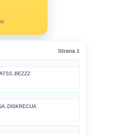
RSD
Strana 1
HATSS..BEZZZ
A..DISKRECIJA