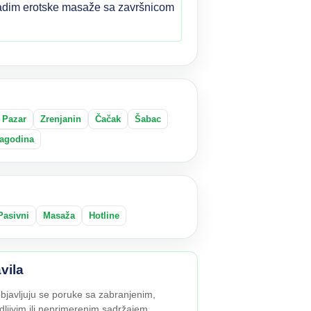
adim erotske masaže sa završnicom
 Pazar
Zrenjanin
Čačak
Šabac
agodina
Pasivni
Masaža
Hotline
vila
bjavljuju se poruke sa zabranjenim,
dljivim ili neprimerenim sadržajem.