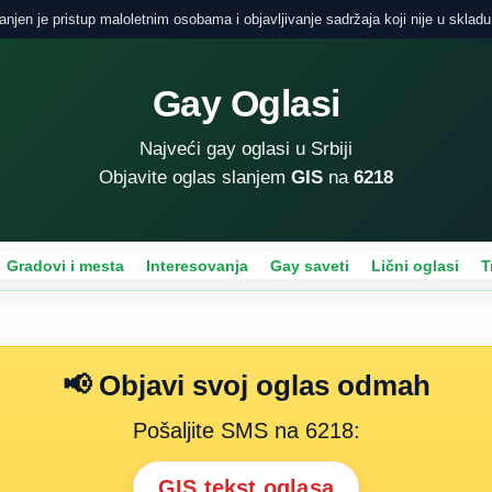
njen je pristup maloletnim osobama i objavljivanje sadržaja koji nije u skladu
Gay Oglasi
Najveći gay oglasi u Srbiji
Objavite oglas slanjem
GIS
na
6218
Gradovi i mesta
Interesovanja
Gay saveti
Lični oglasi
T
📢 Objavi svoj oglas odmah
Pošaljite SMS na 6218:
GIS tekst oglasa