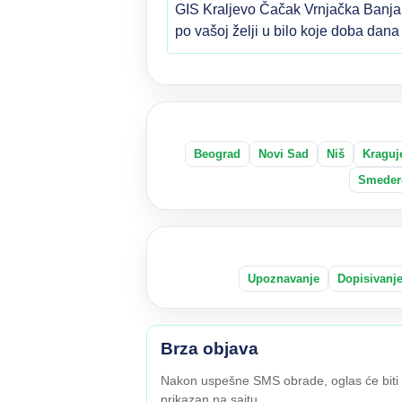
GIS Kraljevo Čačak Vrnjačka Banja 
po vašoj želji u bilo koje doba da
Beograd
Novi Sad
Niš
Kraguj
Smeder
Upoznavanje
Dopisivanj
Brza objava
Nakon uspešne SMS obrade, oglas će biti
prikazan na sajtu.