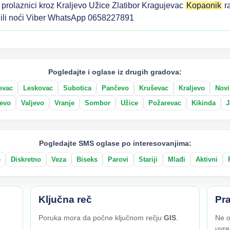
prolaznici kroz Kraljevo Užice Zlatibor Kragujevac
Kopaonik
r
na ili noći Viber WhatsApp 0658227891
Pogledajte i oglase iz drugih gradova:
evac
Leskovac
Subotica
Pančevo
Kruševac
Kraljevo
Novi
evo
Valjevo
Vranje
Sombor
Užice
Požarevac
Kikinda
J
Pogledajte SMS oglase po interesovanjima:
e
Diskretno
Veza
Biseks
Parovi
Stariji
Mlađi
Aktivni
Ključna reč
Pra
Poruka mora da počne ključnom rečju
GIS
.
Ne o
uvre