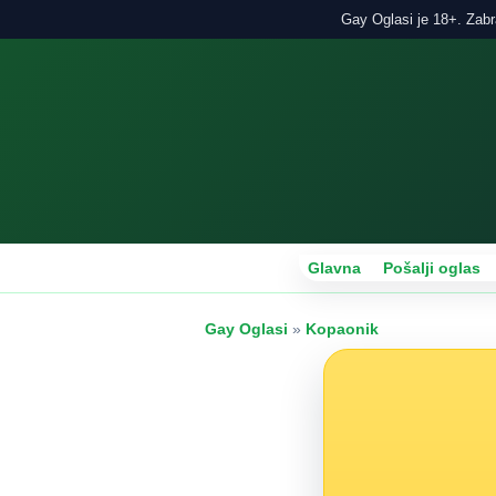
Gay Oglasi je 18+. Zabra
Glavna
Pošalji oglas
Gay Oglasi
»
Kopaonik