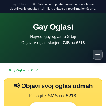
Gay Oglasi je 18+. Zabranjen je pristup maloletnim osobama i
objavljivanje sadržaja koji nije u skladu sa pravilima korišćenja.
Gay Oglasi
Najveći gay oglasi u Srbiji
Objavite oglas slanjem
GIS
na
6218
Gay Oglasi
»
Palić
📢 Objavi svoj oglas odmah
Pošaljite SMS na 6218: