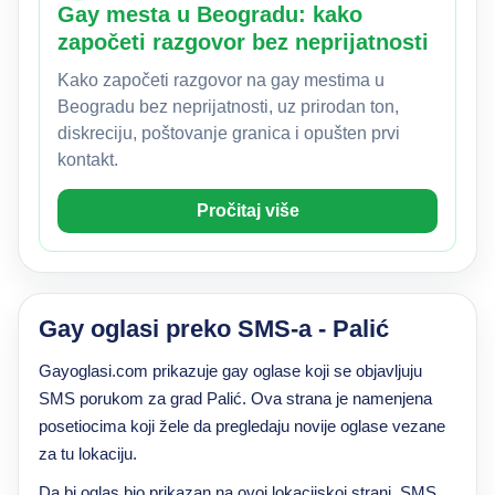
Gay mesta u Beogradu: kako
započeti razgovor bez neprijatnosti
Kako započeti razgovor na gay mestima u
Beogradu bez neprijatnosti, uz prirodan ton,
diskreciju, poštovanje granica i opušten prvi
kontakt.
Pročitaj više
Gay oglasi preko SMS-a - Palić
Gayoglasi.com prikazuje gay oglase koji se objavljuju
SMS porukom za grad Palić. Ova strana je namenjena
posetiocima koji žele da pregledaju novije oglase vezane
za tu lokaciju.
Da bi oglas bio prikazan na ovoj lokacijskoj strani, SMS