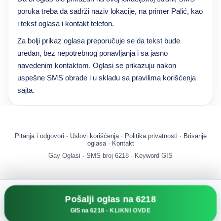
poruka treba da sadrži naziv lokacije, na primer Palić, kao
i tekst oglasa i kontakt telefon.
Za bolji prikaz oglasa preporučuje se da tekst bude
uredan, bez nepotrebnog ponavljanja i sa jasno
navedenim kontaktom. Oglasi se prikazuju nakon
uspešne SMS obrade i u skladu sa pravilima korišćenja
sajta.
Pitanja i odgovori
·
Uslovi korišćenja
·
Politika privatnosti
·
Brisanje
oglasa
·
Kontakt
Gay Oglasi · SMS broj 6218 · Keyword GIS
Pošalji oglas na 6218
GIS na 6218
- KLIKNI OVDE