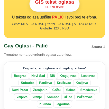
GIS tekst oglasa
KLIKNI OVDE
U tekstu oglasa upišite
PALIĆ
i svoj broj telefona.
Cena: MTS 123.6 RSD | Yettel 123.6 RSD | A1 123.48 RSD |
Globaltel 123.6 RSD
Gay Oglasi - Palić
Strana 1
Trenutno nema potvrđenih oglasa za prikaz.
Pogledajte i oglase iz drugih gradova:
Beograd
Novi Sad
Niš
Kragujevac
Leskovac
Subotica
Pančevo
Kruševac
Kraljevo
Novi Pazar
Zrenjanin
Čačak
Šabac
Smederevo
Valjevo
Vranje
Sombor
Užice
Požarevac
Kikinda
Jagodina