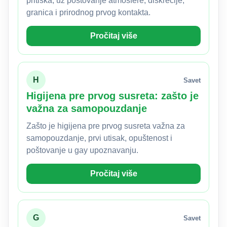
pritiska, uz poštovanje atmosfere, diskrecije,
granica i prirodnog prvog kontakta.
Pročitaj više
H
Savet
Higijena pre prvog susreta: zašto je
važna za samopouzdanje
Zašto je higijena pre prvog susreta važna za
samopouzdanje, prvi utisak, opuštenost i
poštovanje u gay upoznavanju.
Pročitaj više
G
Savet