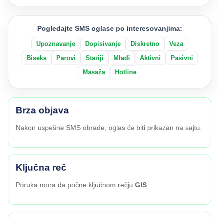
Pogledajte SMS oglase po interesovanjima:
Upoznavanje
Dopisivanje
Diskretno
Veza
Biseks
Parovi
Stariji
Mlađi
Aktivni
Pasivni
Masaža
Hotline
Brza objava
Nakon uspešne SMS obrade, oglas će biti prikazan na sajtu.
Ključna reč
Poruka mora da počne ključnom rečju
GIS
.