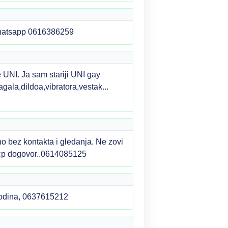
 whatsapp 0616386259
UNI. Ja sam stariji UNI gay
gala,dildoa,vibratora,vestak...
bez kontakta i gledanja. Ne zovi
 wcp dogovor..0614085125
agodina, 0637615212