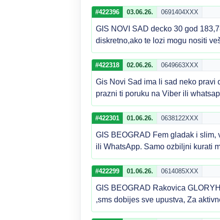
#422396
03.06.26.
0691404XXX
GIS NOVI SAD decko 30 god 183,78 
diskretno,ako te lozi mogu nositi
#422318
02.06.26.
0649663XXX
Gis Novi Sad ima li sad neko pravi d
prazni ti poruku na Viber ili whats
#422301
01.06.26.
0638122XXX
GIS BEOGRAD Fem gladak i slim, vo
ili WhatsApp. Samo ozbiljni kurati
#422299
01.06.26.
0614085XXX
GIS BEOGRAD Rakovica GLORYHOLE sa
,sms dobijes sve upustva, Za aktiv