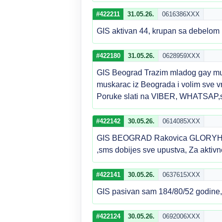
#422211
31.05.26.
0616386XXX
GIS aktivan 44, krupan sa debelom
#422180
31.05.26.
0628959XXX
GIS Beograd Trazim mladog gay musk
muskarac iz Beograda i volim sve vrs
Poruke slati na VIBER, WHATSAP
#422142
30.05.26.
0614085XXX
GIS BEOGRAD Rakovica GLORYHOLE sa
,sms dobijes sve upustva, Za aktiv
#422141
30.05.26.
0637615XXX
GIS pasivan sam 184/80/52 godine, 
#422124
30.05.26.
0692006XXX