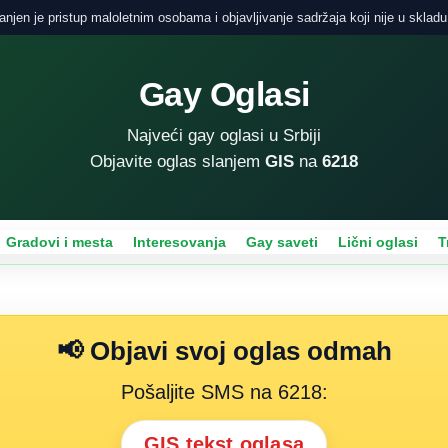
njen je pristup maloletnim osobama i objavljivanje sadržaja koji nije u skladu
Gay Oglasi
Najveći gay oglasi u Srbiji
Objavite oglas slanjem
GIS
na
6218
Gradovi i mesta
Interesovanja
Gay saveti
Lični oglasi
T
📢 Objavi svoj oglas odmah
Pošaljite SMS na 6218:
GIS tekst oglasa