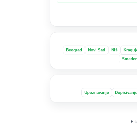
Beograd
Novi Sad
Niš
Kraguj
Smeder
Upoznavanje
Dopisivanj
Pit