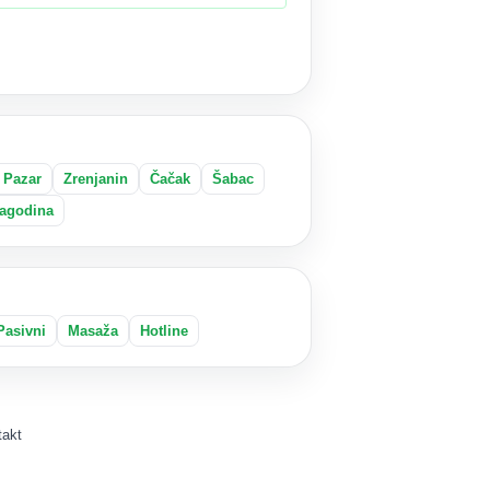
 Pazar
Zrenjanin
Čačak
Šabac
agodina
Pasivni
Masaža
Hotline
takt