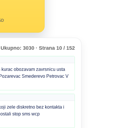
RSD
Ukupno: 3030 · Strana 10 / 152
 kurac obozavam zavrsnicu usta
e Pozarevac Smederevo Petrovac V
zele diskretno bez kontakta i
 ostali stop sms wcp