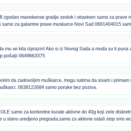
zgodan manekense gradje zestok i strastven samo za prave mu
 veš samo za galantne prave muskarce Novi Sad 0691404015 sam
a mu se kita izprazni! Ako si iz Novog Sada a muda su ti puna a 
app pošalji 0649663375
lim da zadovoljim muškarce, mogu satima da sisam i primam i
 muškarci. 0638122684 samo poruke bez poziva.
mo za konkretne kurate aktivne do 40g koji zele diskretno 
ne u stanu uredjeno pregrada,samo za aktivne ostali stop sms