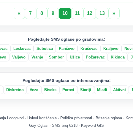
«
7
8
9
10
11
12
13
»
Pogledajte SMS oglase po gradovima:
evac
Leskovac
Subotica
Pančevo
Kruševac
Kraljevo
Novi
evo
Valjevo
Vranje
Sombor
Užice
Požarevac
Kikinda
J
Pogledajte SMS oglase po interesovanjima:
e
Diskretno
Veza
Biseks
Parovi
Stariji
Mlađi
Aktivni
anja i odgovori
·
Uslovi korišćenja
·
Politika privatnosti
·
Brisanje oglasa
·
Kon
Gay Oglasi · SMS broj 6218 · Keyword GIS