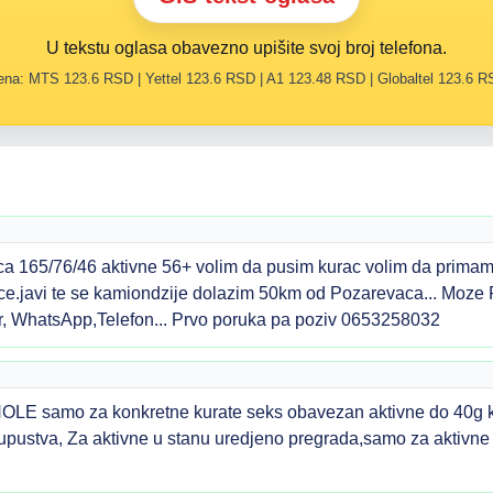
U tekstu oglasa obavezno upišite svoj broj telefona.
na: MTS 123.6 RSD | Yettel 123.6 RSD | A1 123.48 RSD | Globaltel 123.6 
 165/76/46 aktivne 56+ volim da pusim kurac volim da primam
ce.javi te se kamiondzije dolazim 50km od Pozarevaca... Moz
, WhatsApp,Telefon... Prvo poruka pa poziv 0653258032
amo za konkretne kurate seks obavezan aktivne do 40g koji 
 upustva, Za aktivne u stanu uredjeno pregrada,samo za aktivne