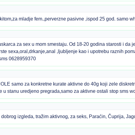
 kitom,za mladje fem.,perverzne pasivne ,ispod 25 god. samo
arca za sex u mom smestaju. Od 18-20 godina starosti i da je 
te sexa,oral,drkanje,anal ,ljubljenje kao i upotrebu raznih poma
,sms 0628959370
mo za konkretne kurate aktivne do 40g koji zele diskretno 
ne u stanu uredjeno pregrada,samo za aktivne ostali stop sms
dobrog izgleda, tražim aktivnog, za seks, Paraćin, Čuprija, J