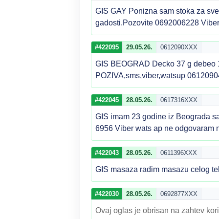
GIS GAY Ponizna sam stoka za sve 
gadosti.Pozovite 0692006228 Vibe
#422095
29.05.26.
0612090XXX
GIS BEOGRAD Decko 37 g debeo 150k
POZIVA,sms,viber,watsup 061209
#422045
28.05.26.
0617316XXX
GIS imam 23 godine iz Beograda sam 
6956 Viber wats ap ne odgovaram
#422043
28.05.26.
0611396XXX
GIS masaza radim masazu celog tel
#422030
28.05.26.
0692877XXX
Ovaj oglas je obrisan na zahtev kori