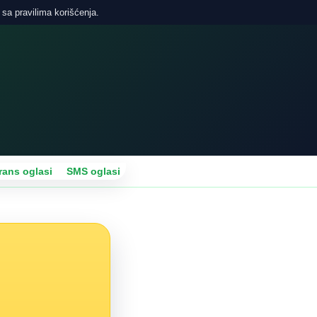
 sa pravilima korišćenja.
rans oglasi
SMS oglasi