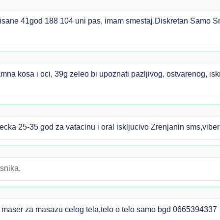
misane 41god 188 104 uni pas, imam smestaj.Diskretan Samo 
amna kosa i oci, 39g zeleo bi upoznati pazljivog, ostvarenog, 
ka 25-35 god za vatacinu i oral iskljucivo Zrenjanin sms,vib
snika.
ser za masazu celog tela,telo o telo samo bgd 0665394337