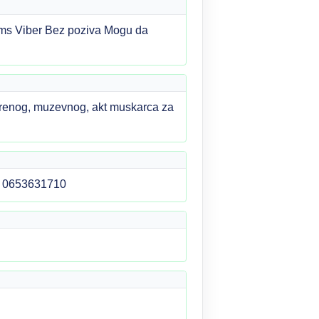
Sms Viber Bez poziva Mogu da
iskrenog, muzevnog, akt muskarca za
er 0653631710