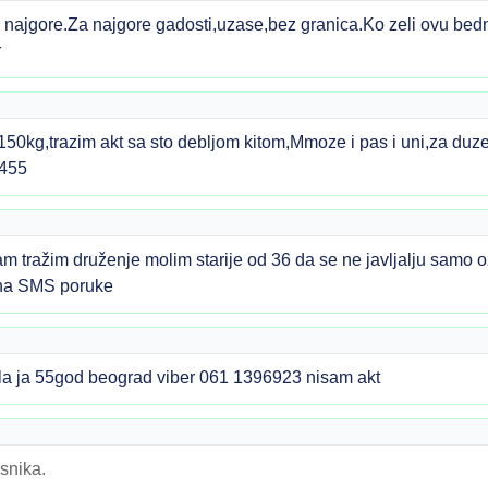
najgore.Za najgore gadosti,uzase,bez granica.Ko zeli ovu bed
r
g,trazim akt sa sto debljom kitom,Mmoze i pas i uni,za duze
0455
tražim druženje molim starije od 36 da se ne javljalju samo oz
 na SMS poruke
a ja 55god beograd viber 061 1396923 nisam akt
snika.