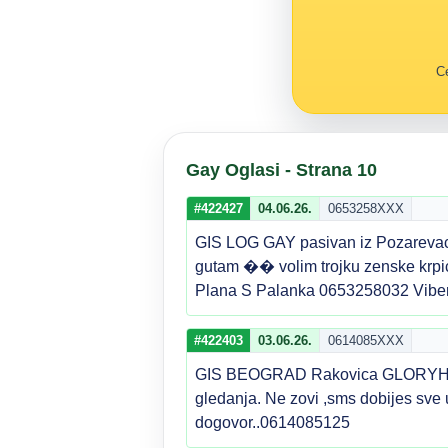
Ce
Gay Oglasi - Strana 10
#422427
04.06.26.
0653258XXX
GIS LOG GAY pasivan iz Pozarevaca
gutam �� volim trojku zenske krpi
Plana S Palanka 0653258032 Viber
#422403
03.06.26.
0614085XXX
GIS BEOGRAD Rakovica GLORYHOLE s
gledanja. Ne zovi ,sms dobijes sve
dogovor..0614085125