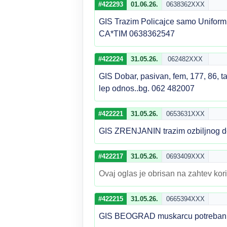
#422293
01.06.26.
0638362XXX
GIS Trazim Policajce samo Unifor
CA*TIM 0638362547
#422224
31.05.26.
062482XXX
GIS Dobar, pasivan, fem, 177, 86, t
lep odnos..bg. 062 482007
#422221
31.05.26.
0653631XXX
GIS ZRENJANIN trazim ozbiljnog dec
#422217
31.05.26.
0693409XXX
Ovaj oglas je obrisan na zahtev kori
#422215
31.05.26.
0665394XXX
GIS BEOGRAD muskarcu potreban ma