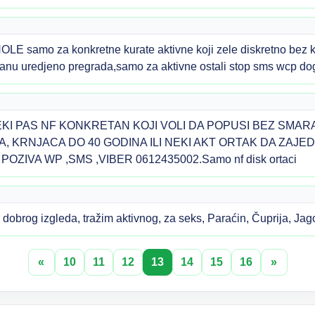
mo za konkretne kurate aktivne koji zele diskretno bez kon
stanu uredjeno pregrada,samo za aktivne ostali stop sms wcp 
 NEKI PAS NF KONKRETAN KOJI VOLI DA POPUSI BEZ SMARAN
A, KRNJACA DO 40 GODINA ILI NEKI AKT ORTAK DA ZAJE
OZIVA WP ,SMS ,VIBER 0612435002.Samo nf disk ortaci
dobrog izgleda, tražim aktivnog, za seks, Paraćin, Čuprija, J
«
10
11
12
13
14
15
16
»