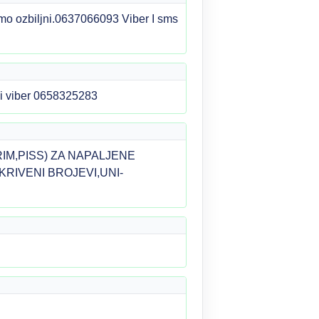
amo ozbiljni.0637066093 Viber I sms
 i viber 0658325283
,RIM,PISS) ZA NAPALJENE
RIVENI BROJEVI,UNI-