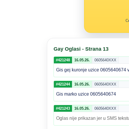
Ce
Gay Oglasi - Strana 13
#421248
16.05.26.
0605640XXX
Gis gej kuronje uzice 0605640674 
#421244
16.05.26.
0605640XXX
Gis marko uzice 0605640674
#421243
16.05.26.
0605640XXX
Oglas nije prikazan jer u SMS tekstu