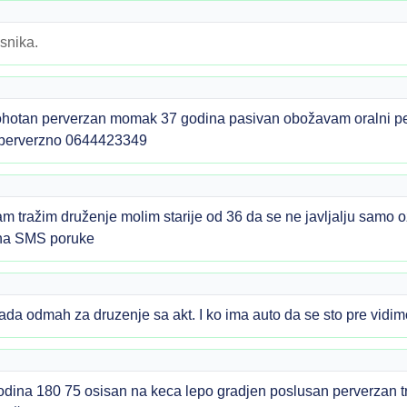
snika.
hotan perverzan momak 37 godina pasivan obožavam oralni pe
 perverzno 0644423349
tražim druženje molim starije od 36 da se ne javljalju samo oz
 na SMS poruke
da odmah za druzenje sa akt. I ko ima auto da se sto pre vi
na 180 75 osisan na keca lepo gradjen poslusan perverzan tr