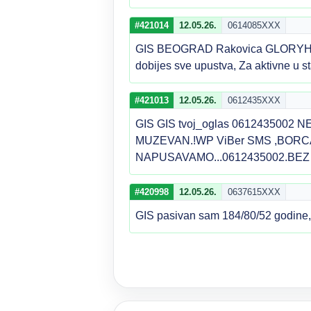
#421014
12.05.26.
0614085XXX
GIS BEOGRAD Rakovica GLORYHOLE sa
dobijes sve upustva, Za aktivne u 
#421013
12.05.26.
0612435XXX
GIS GIS tvoj_oglas 0612435002
MUZEVAN.!WP ViBer SMS ,BORC
NAPUSAVAMO...0612435002.BEZ P
#420998
12.05.26.
0637615XXX
GIS pasivan sam 184/80/52 godine, 