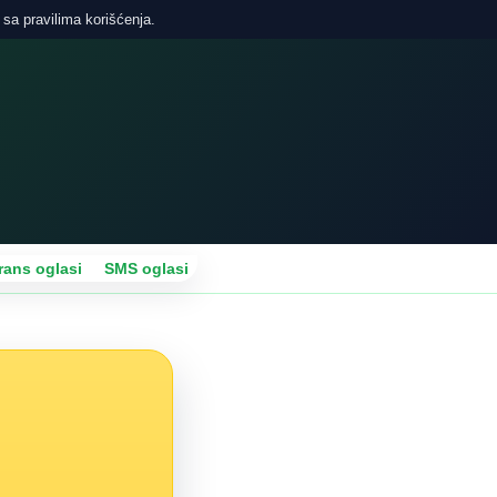
 sa pravilima korišćenja.
rans oglasi
SMS oglasi