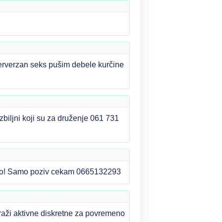
rverzan seks pušim debele kurčine
biljni koji su za druženje 061 731
dimo! Samo poziv cekam 0665132293
aži aktivne diskretne za povremeno