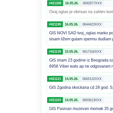
#421208
16.05.26.
0692877XXX
Ovaj oglas je obrisan na zahtev kori
#421190
16.05.26.
0644423XXX
GIS NOVI SAD tvoj_oglas marko po
sisam ližem gutam spermu dudlam
#421139
15.05.26.
0617316XXX
GIS imam 23 godine iz Beograda sam 
6956 Viber wats ap ne odgovaram
#421121
14.05.26.
0665132XXX
GIS Zgodna skockana cd 28 god. Sa
#421103
14.05.26.
0603613XXX
GIS Pasivan muzevan momak 35 godi