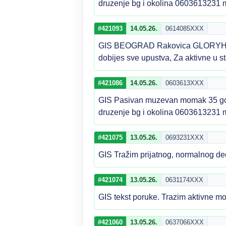
druzenje bg i okolina 0603613231 m
#421093
14.05.26.
0614085XXX
GIS BEOGRAD Rakovica GLORYHOLE sa
dobijes sve upustva, Za aktivne u 
#421086
14.05.26.
0603613XXX
GIS Pasivan muzevan momak 35 godi
druzenje bg i okolina 0603613231 m
#421075
13.05.26.
0693231XXX
GIS Tražim prijatnog, normalnog d
#421074
13.05.26.
0631174XXX
GIS tekst poruke. Trazim aktivne 
#421060
13.05.26.
0637066XXX