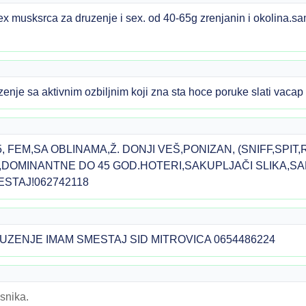
ex musksrca za druzenje i sex. od 40-65g zrenjanin i okolina.s
nje sa aktivnim ozbiljnim koji zna sta hoce poruke slati vacap
5, FEM,SA OBLINAMA,Ž. DONJI VEŠ,PONIZAN, (SNIFF,SPIT
DOMINANTNE DO 45 GOD.HOTERI,SAKUPLJAČI SLIKA,SAK
STAJ!062742118
UZENJE IMAM SMESTAJ SID MITROVICA 0654486224
snika.