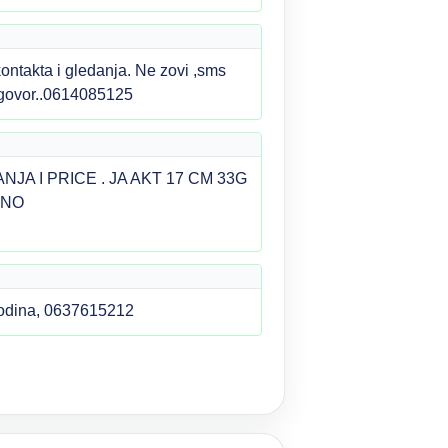
takta i gledanja. Ne zovi ,sms
dogovor..0614085125
JA I PRICE . JA AKT 17 CM 33G
DNO
agodina, 0637615212