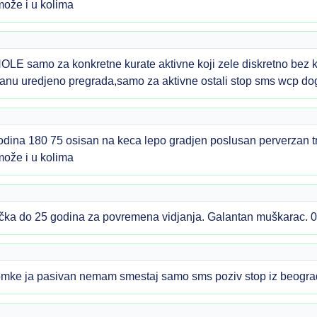
ože i u kolima
mo za konkretne kurate aktivne koji zele diskretno bez kon
stanu uredjeno pregrada,samo za aktivne ostali stop sms wcp 
na 180 75 osisan na keca lepo gradjen poslusan perverzan tr
ože i u kolima
ečka do 25 godina za povremena vidjanja. Galantan muškarac.
momke ja pasivan nemam smestaj samo sms poziv stop iz beog