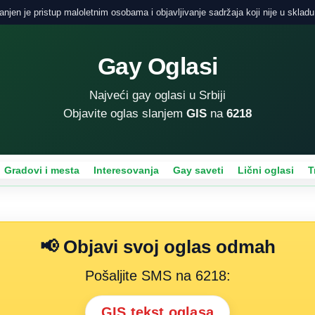
njen je pristup maloletnim osobama i objavljivanje sadržaja koji nije u skladu
Gay Oglasi
Najveći gay oglasi u Srbiji
Objavite oglas slanjem
GIS
na
6218
Gradovi i mesta
Interesovanja
Gay saveti
Lični oglasi
T
📢 Objavi svoj oglas odmah
Pošaljite SMS na 6218:
GIS tekst oglasa