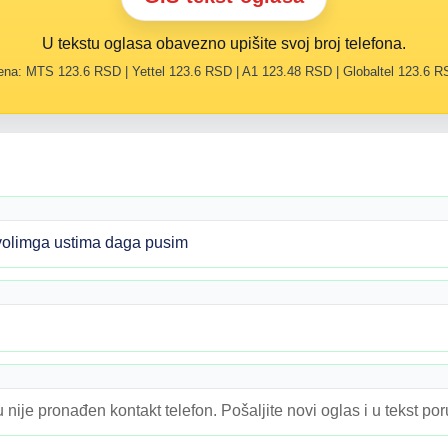
U tekstu oglasa obavezno upišite svoj broj telefona.
na: MTS 123.6 RSD | Yettel 123.6 RSD | A1 123.48 RSD | Globaltel 123.6 
volimga ustima daga pusim
 nije pronađen kontakt telefon. Pošaljite novi oglas i u tekst po