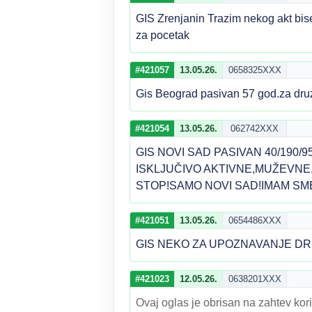
GIS Zrenjanin Trazim nekog akt bis
za pocetak
#421057
13.05.26.
0658325XXX
Gis Beograd pasivan 57 god.za druze
#421054
13.05.26.
062742XXX
GIS NOVI SAD PASIVAN 40/190/9
ISKLJUČIVO AKTIVNE,MUŽEVNE,
STOP!SAMO NOVI SAD!IMAM SME
#421051
13.05.26.
0654486XXX
GIS NEKO ZA UPOZNAVANJE DR
#421023
12.05.26.
0638201XXX
Ovaj oglas je obrisan na zahtev kori