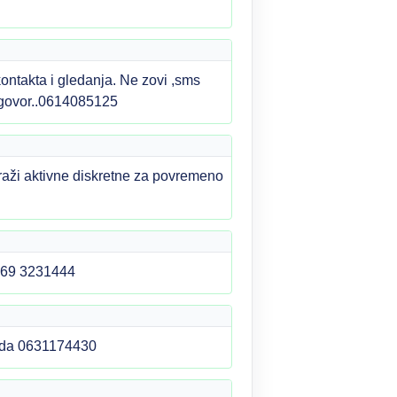
takta i gledanja. Ne zovi ,sms
dogovor..0614085125
aži aktivne diskretne za povremeno
 069 3231444
rada 0631174430