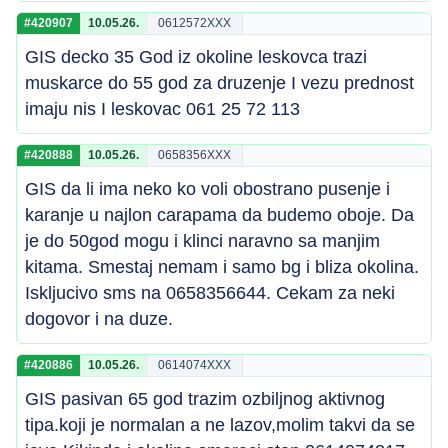
#420907
10.05.26.
0612572XXX
GIS decko 35 God iz okoline leskovca trazi
muskarce do 55 god za druzenje I vezu prednost
imaju nis I leskovac 061 25 72 113
#420888
10.05.26.
0658356XXX
GIS da li ima neko ko voli obostrano pusenje i
karanje u najlon carapama da budemo oboje. Da
je do 50god mogu i klinci naravno sa manjim
kitama. Smestaj nemam i samo bg i bliza okolina.
Iskljucivo sms na 0658356644. Cekam za neki
dogovor i na duze.
#420886
10.05.26.
0614074XXX
GIS pasivan 65 god trazim ozbiljnog aktivnog
tipa.koji je normalan a ne lazov,molim takvi da se