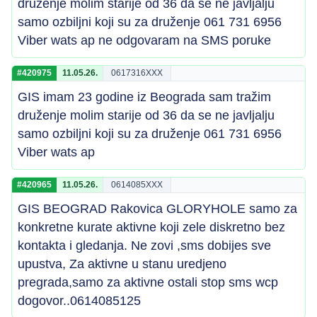
druženje molim starije od 36 da se ne javljalju
samo ozbiljni koji su za druženje 061 731 6956
Viber wats ap ne odgovaram na SMS poruke
#420975
11.05.26.
0617316XXX
GIS imam 23 godine iz Beograda sam tražim
druženje molim starije od 36 da se ne javljalju
samo ozbiljni koji su za druženje 061 731 6956
Viber wats ap
#420965
11.05.26.
0614085XXX
GIS BEOGRAD Rakovica GLORYHOLE samo za
konkretne kurate aktivne koji zele diskretno bez
kontakta i gledanja. Ne zovi ,sms dobijes sve
upustva, Za aktivne u stanu uredjeno
pregrada,samo za aktivne ostali stop sms wcp
dogovor..0614085125