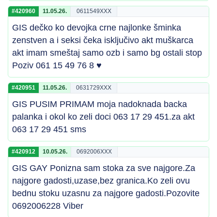
#420960
11.05.26.
0611549XXX
GIS dečko ko devojka crne najlonke šminka
zenstven a i seksi čeka isključivo akt muškarca
akt imam smeštaj samo ozb i samo bg ostali stop
Poziv 061 15 49 76 8 ♥
#420951
11.05.26.
0631729XXX
GIS PUSIM PRIMAM moja nadoknada backa
palanka i okol ko zeli doci 063 17 29 451.za akt
063 17 29 451 sms
#420912
10.05.26.
0692006XXX
GIS GAY Ponizna sam stoka za sve najgore.Za
najgore gadosti,uzase,bez granica.Ko zeli ovu
bednu stoku uzasnu za najgore gadosti.Pozovite
0692006228 Viber