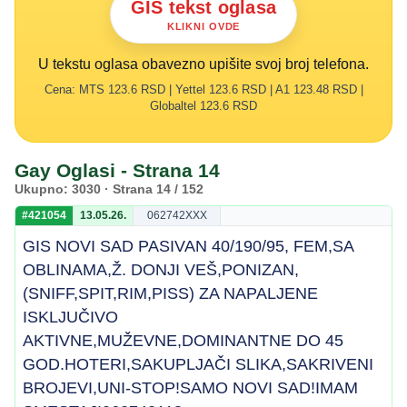
GIS tekst oglasa
KLIKNI OVDE
U tekstu oglasa obavezno upišite svoj broj telefona.
Cena: MTS 123.6 RSD | Yettel 123.6 RSD | A1 123.48 RSD |
Globaltel 123.6 RSD
Gay Oglasi - Strana 14
Ukupno: 3030 · Strana 14 / 152
#421054
13.05.26.
062742XXX
GIS NOVI SAD PASIVAN 40/190/95, FEM,SA
OBLINAMA,Ž. DONJI VEŠ,PONIZAN,
(SNIFF,SPIT,RIM,PISS) ZA NAPALJENE
ISKLJUČIVO
AKTIVNE,MUŽEVNE,DOMINANTNE DO 45
GOD.HOTERI,SAKUPLJAČI SLIKA,SAKRIVENI
BROJEVI,UNI-STOP!SAMO NOVI SAD!IMAM