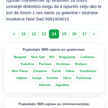
zgodan manekenski tip strastven za dobro
uzivanje diskretno.mogu da ti ispunim zelju ako te
lozi da nosim z ves samo za galantne i situirane
muskarce Novi Sad 0691404015
«
11
12
13
14
15
16
17
»
Pogledajte SMS oglase po gradovima:
Beograd
Novi Sad
Niš
Kragujevac
Leskovac
Subotica
Pančevo
Kruševac
Kraljevo
Novi Pazar
Zrenjanin
Čačak
Šabac
Smederevo
Valjevo
Vranje
Sombor
Užice
Požarevac
Kikinda
Jagodina
Pogledajte SMS oglase po interesovanjima: