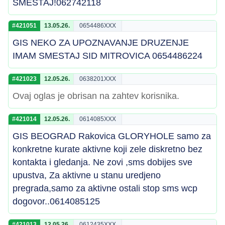
SMESTAJ!062742118
#421051
13.05.26.
0654486XXX
GIS NEKO ZA UPOZNAVANJE DRUZENJE
IMAM SMESTAJ SID MITROVICA 0654486224
#421023
12.05.26.
0638201XXX
Ovaj oglas je obrisan na zahtev korisnika.
#421014
12.05.26.
0614085XXX
GIS BEOGRAD Rakovica GLORYHOLE samo za
konkretne kurate aktivne koji zele diskretno bez
kontakta i gledanja. Ne zovi ,sms dobijes sve
upustva, Za aktivne u stanu uredjeno
pregrada,samo za aktivne ostali stop sms wcp
dogovor..0614085125
#421013
12.05.26.
0612435XXX