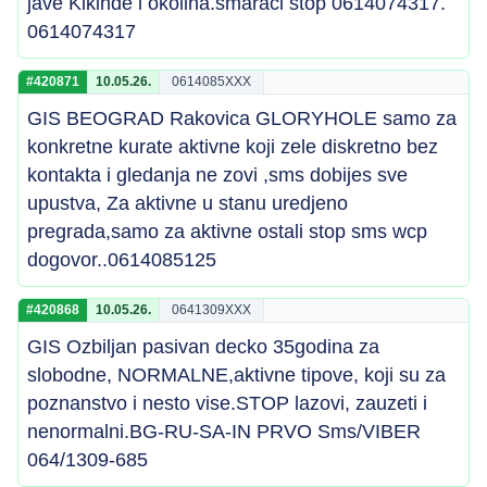
jave Kikinde i okolina.smaraci stop 0614074317.
0614074317
#420871
10.05.26.
0614085XXX
GIS BEOGRAD Rakovica GLORYHOLE samo za
konkretne kurate aktivne koji zele diskretno bez
kontakta i gledanja ne zovi ,sms dobijes sve
upustva, Za aktivne u stanu uredjeno
pregrada,samo za aktivne ostali stop sms wcp
dogovor..0614085125
#420868
10.05.26.
0641309XXX
GIS Ozbiljan pasivan decko 35godina za
slobodne, NORMALNE,aktivne tipove, koji su za
poznanstvo i nesto vise.STOP lazovi, zauzeti i
nenormalni.BG-RU-SA-IN PRVO Sms/VIBER
064/1309-685