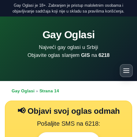
Gay Oglasi je 18+. Zabranjen je pristup maloletnim osobama i
objavljivanje sadržaja koji nije u skladu sa pravilima korišćenja.
Gay Oglasi
Najveći gay oglasi u Srbiji
Objavite oglas slanjem
GIS
na
6218
Gay Oglasi
»
Strana 14
📢 Objavi svoj oglas odmah
Pošaljite SMS na 6218: