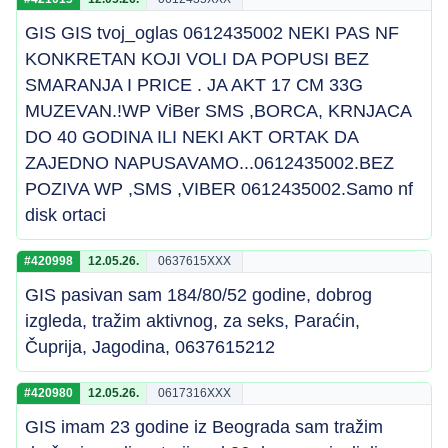
GIS GIS tvoj_oglas 0612435002 NEKI PAS NF
KONKRETAN KOJI VOLI DA POPUSI BEZ
SMARANJA I PRICE . JA AKT 17 CM 33G
MUZEVAN.!WP ViBer SMS ,BORCA, KRNJACA
DO 40 GODINA ILI NEKI AKT ORTAK DA
ZAJEDNO NAPUSAVAMO...0612435002.BEZ
POZIVA WP ,SMS ,VIBER 0612435002.Samo nf
disk ortaci
#420998
12.05.26.
0637615XXX
GIS pasivan sam 184/80/52 godine, dobrog
izgleda, tražim aktivnog, za seks, Paraćin,
Čuprija, Jagodina, 0637615212
#420980
12.05.26.
0617316XXX
GIS imam 23 godine iz Beograda sam tražim