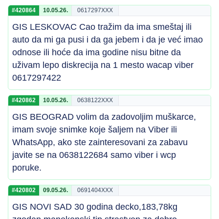
#420864
10.05.26.
0617297XXX
GIS LESKOVAC Cao tražim da ima smeštaj ili
auto da mi ga pusi i da ga jebem i da je već imao
odnose ili hoće da ima godine nisu bitne da
uživam lepo diskrecija na 1 mesto wacap viber
0617297422
#420862
10.05.26.
0638122XXX
GIS BEOGRAD volim da zadovoljim muškarce,
imam svoje snimke koje šaljem na Viber ili
WhatsApp, ako ste zainteresovani za zabavu
javite se na 0638122684 samo viber i wcp
poruke.
#420802
09.05.26.
0691404XXX
GIS NOVI SAD 30 godina decko,183,78kg