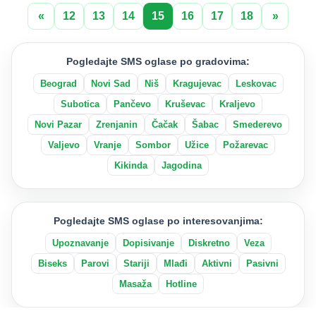
«
12
13
14
15
16
17
18
»
Pogledajte SMS oglase po gradovima:
Beograd
Novi Sad
Niš
Kragujevac
Leskovac
Subotica
Pančevo
Kruševac
Kraljevo
Novi Pazar
Zrenjanin
Čačak
Šabac
Smederevo
Valjevo
Vranje
Sombor
Užice
Požarevac
Kikinda
Jagodina
Pogledajte SMS oglase po interesovanjima:
Upoznavanje
Dopisivanje
Diskretno
Veza
Biseks
Parovi
Stariji
Mlađi
Aktivni
Pasivni
Masaža
Hotline