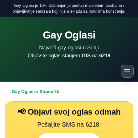
Gay Oglasi je 18+. Zabranjen je pristup maloletnim osobama i
objavljivanje sadržaja koji nije u skladu sa pravilima korišćenja.
Gay Oglasi
Najveći gay oglasi u Srbiji
Objavite oglas slanjem
GIS
na
6218
Gay Oglasi
»
Strana 15
📢 Objavi svoj oglas odmah
Pošaljite SMS na 6218: