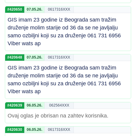
#420650
07.05.26.
0617316XXX
GIS imam 23 godine iz Beograda sam tražim
druženje molim starije od 36 da se ne javljalju
samo ozbiljni koji su za druženje 061 731 6956
Viber wats ap
#420648
07.05.26.
0617316XXX
GIS imam 23 godine iz Beograda sam tražim
druženje molim starije od 36 da se ne javljalju
samo ozbiljni koji su za druženje 061 731 6956
Viber wats ap
#420639
06.05.26.
062564XXX
Ovaj oglas je obrisan na zahtev korisnika.
#420630
06.05.26.
0617316XXX