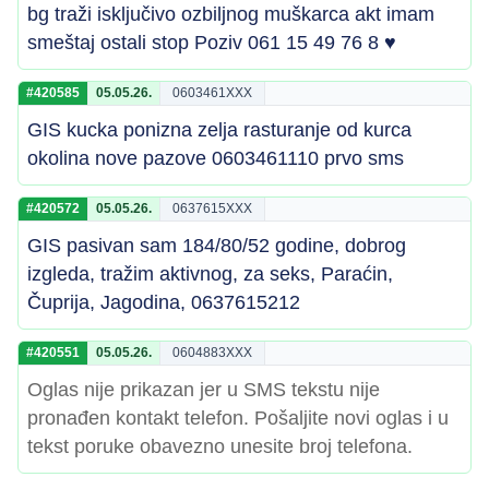
bg traži isključivo ozbiljnog muškarca akt imam
smeštaj ostali stop Poziv 061 15 49 76 8 ♥
#420585
05.05.26.
0603461XXX
GIS kucka ponizna zelja rasturanje od kurca
okolina nove pazove 0603461110 prvo sms
#420572
05.05.26.
0637615XXX
GIS pasivan sam 184/80/52 godine, dobrog
izgleda, tražim aktivnog, za seks, Paraćin,
Čuprija, Jagodina, 0637615212
#420551
05.05.26.
0604883XXX
Oglas nije prikazan jer u SMS tekstu nije
pronađen kontakt telefon. Pošaljite novi oglas i u
tekst poruke obavezno unesite broj telefona.