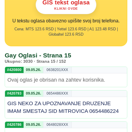
GIS tekst oglasa
KLIKNI OVDE
U tekstu oglasa obavezno upišite svoj broj telefona.
Cena: MTS 123.6 RSD | Yettel 123.6 RSD | A1 123.48 RSD |
Globaltel 123.6 RSD
Gay Oglasi - Strana 15
Ukupno: 3030 · Strana 15 / 152
#420800
09.05.26.
0638201XXX
Ovaj oglas je obrisan na zahtev korisnika.
#420793
09.05.26.
0654486XXX
GIS NEKO ZA UPOZNAVANJE DRUZENJE
IMAM SMESTAJ SID MITROVICA 0654486224
#420786
09.05.26.
0648028XXX