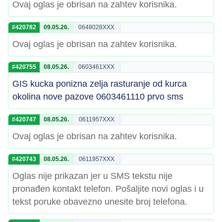
Ovaj oglas je obrisan na zahtev korisnika.
#420782
09.05.26.
0648028XXX
Ovaj oglas je obrisan na zahtev korisnika.
#420755
08.05.26.
0603461XXX
GIS kucka ponizna zelja rasturanje od kurca
okolina nove pazove 0603461110 prvo sms
#420747
08.05.26.
0611957XXX
Ovaj oglas je obrisan na zahtev korisnika.
#420743
08.05.26.
0611957XXX
Oglas nije prikazan jer u SMS tekstu nije
pronađen kontakt telefon. Pošaljite novi oglas i u
tekst poruke obavezno unesite broj telefona.