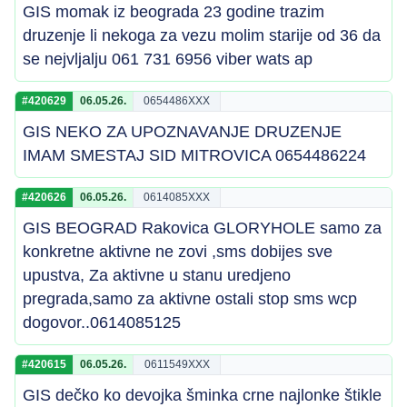
GIS momak iz beograda 23 godine trazim
druzenje li nekoga za vezu molim starije od 36 da
se nejvljalju 061 731 6956 viber wats ap
#420629
06.05.26.
0654486XXX
GIS NEKO ZA UPOZNAVANJE DRUZENJE
IMAM SMESTAJ SID MITROVICA 0654486224
#420626
06.05.26.
0614085XXX
GIS BEOGRAD Rakovica GLORYHOLE samo za
konkretne aktivne ne zovi ,sms dobijes sve
upustva, Za aktivne u stanu uredjeno
pregrada,samo za aktivne ostali stop sms wcp
dogovor..0614085125
#420615
06.05.26.
0611549XXX
GIS dečko ko devojka šminka crne najlonke štikle