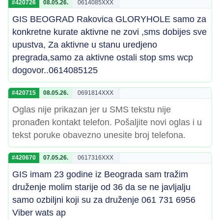
#420726
08.05.26.
0614085XXX
GIS BEOGRAD Rakovica GLORYHOLE samo za
konkretne kurate aktivne ne zovi ,sms dobijes sve
upustva, Za aktivne u stanu uredjeno
pregrada,samo za aktivne ostali stop sms wcp
dogovor..0614085125
#420715
08.05.26.
0691814XXX
Oglas nije prikazan jer u SMS tekstu nije
pronađen kontakt telefon. Pošaljite novi oglas i u
tekst poruke obavezno unesite broj telefona.
#420670
07.05.26.
0617316XXX
GIS imam 23 godine iz Beograda sam tražim
druženje molim starije od 36 da se ne javljalju
samo ozbiljni koji su za druženje 061 731 6956
Viber wats ap