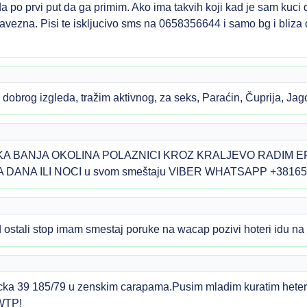
i da po prvi put da ga primim. Ako ima takvih koji kad je sam ku
avezna. Pisi te iskljucivo sms na 0658356644 i samo bg i bliza
dobrog izgleda, tražim aktivnog, za seks, Paraćin, Čuprija, J
A BANJA OKOLINA POLAZNICI KROZ KRALJEVO RADIM 
DANA ILI NOCI u svom smeštaju VIBER WHATSAPP +3816
d ostali stop imam smestaj poruke na wacap pozivi hoteri idu n
ka 39 185/79 u zenskim carapama.Pusim mladim kuratim hetero
 WTP!