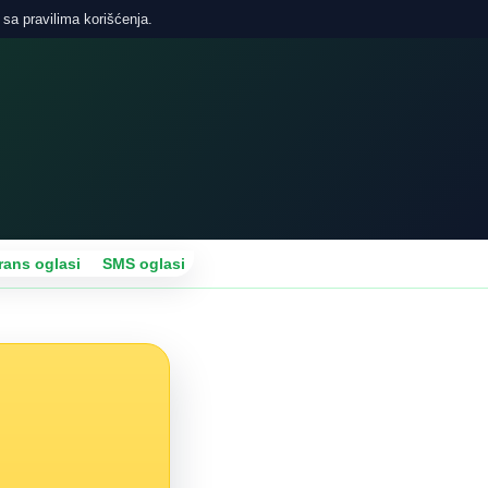
 sa pravilima korišćenja.
rans oglasi
SMS oglasi