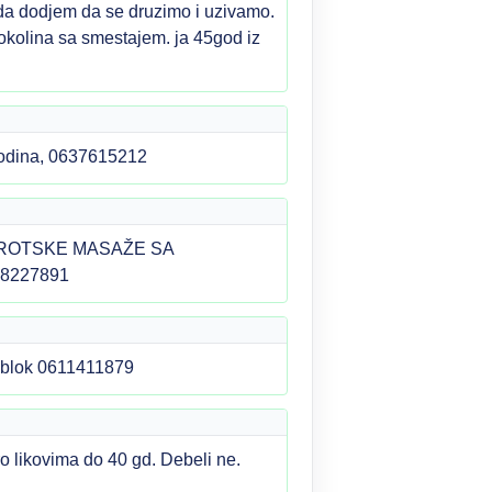
ci da dodjem da se druzimo i uzivamo.
 okolina sa smestajem. ja 45god iz
agodina, 0637615212
EROTSKE MASAŽE SA
58227891
a blok 0611411879
 likovima do 40 gd. Debeli ne.