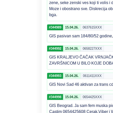
zene, seke zenski ves koji ti volis 
Moze i obostrano sve. Diskrecija ob
bga.
#344989
15.04.26.
0637615XXX
GIS pasivan sam 184/80/52 godine, 
#344992
15.04.26.
0658227XXX
GIS KRALJEVO ČAČAK VRNJAČK
ZAVRŠNICOM U BILO KOJE DOBA 
#344993
15.04.26.
0611411XXX
GIS Novi Sad 46 aktivan za trans c
#344998
15.04.26.
0654425XXX
GIS Beograd. Ja sam fem muska pic
Castim 0654425608 Cerak.Viber i