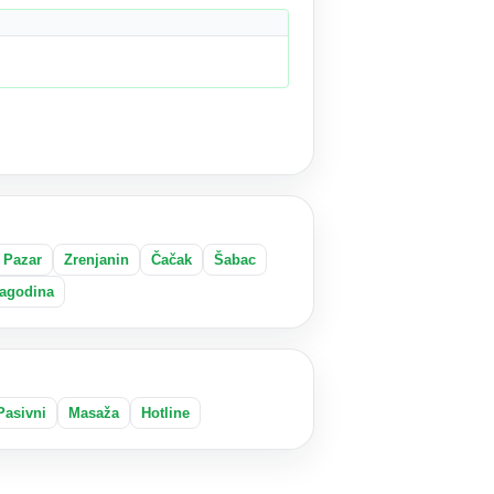
 Pazar
Zrenjanin
Čačak
Šabac
agodina
Pasivni
Masaža
Hotline