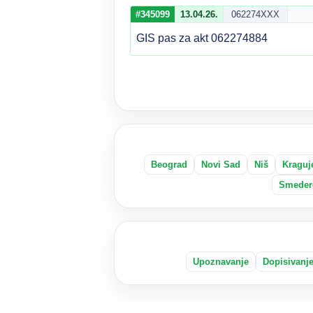
#345099
13.04.26.
062274XXX
GIS pas za akt 062274884
Beograd
Novi Sad
Niš
Kraguj
Smeder
Upoznavanje
Dopisivanj