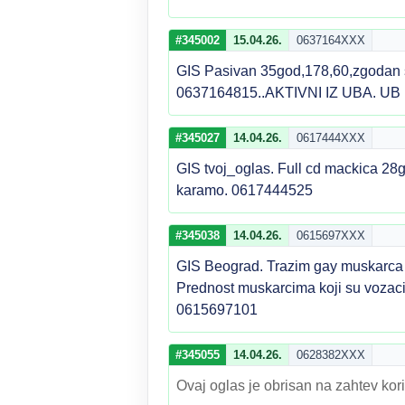
#345002
15.04.26.
0637164XXX
GIS Pasivan 35god,178,60,zgodan sa
0637164815..AKTIVNI IZ UBA. UB
#345027
14.04.26.
0617444XXX
GIS tvoj_oglas. Full cd mackica 28
karamo. 0617444525
#345038
14.04.26.
0615697XXX
GIS Beograd. Trazim gay muskarca k
Prednost muskarcima koji su vozaci.
0615697101
#345055
14.04.26.
0628382XXX
Ovaj oglas je obrisan na zahtev kori