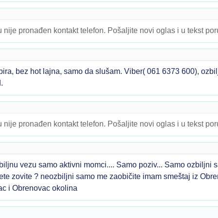
 nije pronađen kontakt telefon. Pošaljite novi oglas i u tekst po
a, bez hot lajna, samo da slušam. Viber( 061 6373 600), ozbilj
.
 nije pronađen kontakt telefon. Pošaljite novi oglas i u tekst po
biljnu vezu samo aktivni momci.... Samo poziv... Samo ozbiljn
e zovite ? neozbiljni samo me zaobičite imam smeštaj iz Obre
c i Obrenovac okolina