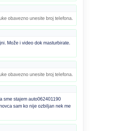
ruke obavezno unesite broj telefona.
ni. Može i video dok masturbirate.
ruke obavezno unesite broj telefona.
i sa sme stajem auto062401190
novca sam ko nije ozbiljan nek me