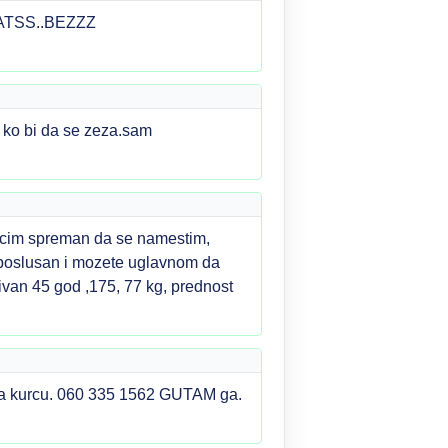
ATSS..BEZZZ
e ko bi da se zeza.sam
svacim spreman da se namestim,
o, poslusan i mozete uglavnom da
ivan 45 god ,175, 77 kg, prednost
na kurcu. 060 335 1562 GUTAM ga.