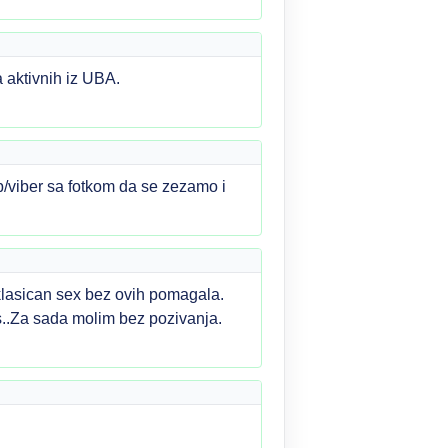
 aktivnih iz UBA.
p/viber sa fotkom da se zezamo i
klasican sex bez ovih pomagala.
ms..Za sada molim bez pozivanja.