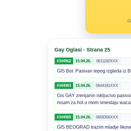
Ce
Gay Oglasi - Strana 25
#344962
15.04.26.
0611192XXX
GIS Bor. Pasivan lepog izgleda iz 
#344983
15.04.26.
0644181XXX
Gis GAY zrenjanin iskljucivo pasiva
nisam za hot u mom smestaju waca
#344985
15.04.26.
0658356XXX
GIS BEOGRAD trazim mladje likove d