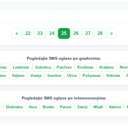
«
22
23
24
25
26
27
28
»
Pogledajte SMS oglase po gradovima:
evac
Leskovac
Subotica
Pančevo
Kruševac
Kraljevo
Novi
evo
Valjevo
Vranje
Sombor
Užice
Požarevac
Kikinda
J
Pogledajte SMS oglase po interesovanjima:
e
Diskretno
Veza
Biseks
Parovi
Stariji
Mlađi
Aktivni