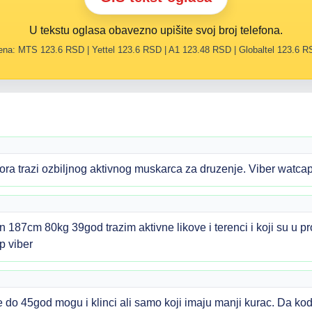
U tekstu oglasa obavezno upišite svoj broj telefona.
na: MTS 123.6 RSD | Yettel 123.6 RSD | A1 123.48 RSD | Globaltel 123.6 
Bora trazi ozbiljnog aktivnog muskarca za druzenje. Viber watc
n 187cm 80kg 39god trazim aktivne likove i terenci i koji su u 
p viber
o 45god mogu i klinci ali samo koji imaju manji kurac. Da ko