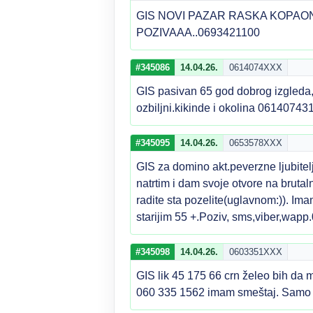
GIS NOVI PAZAR RASKA KOPAONI
POZIVAAA..0693421100
#345086
14.04.26.
0614074XXX
GIS pasivan 65 god dobrog izgleda,
ozbiljni.kikinde i okolina 06140743
#345095
14.04.26.
0653578XXX
GIS za domino akt.peverzne ljubitelj
natrtim i dam svoje otvore na bruta
radite sta pozelite(uglavnom:)). Im
starijim 55 +.Poziv, sms,viber,wa
#345098
14.04.26.
0603351XXX
GIS lik 45 175 66 crn želeo bih d
060 335 1562 imam smeštaj. Samo