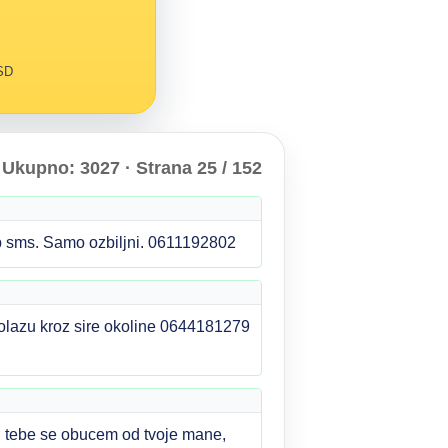
RSD
Ukupno: 3027 · Strana 25 / 152
ap sms. Samo ozbiljni. 0611192802
prolazu kroz sire okoline 0644181279
d tebe se obucem od tvoje mane,