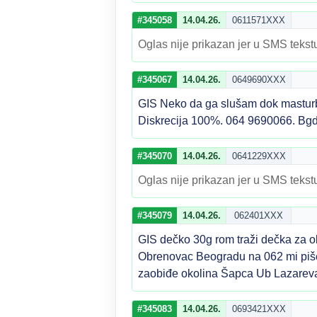
#345058
14.04.26.
0611571XXX
Oglas nije prikazan jer u SMS tekstu
#345067
14.04.26.
0649690XXX
GIS Neko da ga slušam dok masturbir
Diskrecija 100%. 064 9690066. Bgd
#345070
14.04.26.
0641229XXX
Oglas nije prikazan jer u SMS tekstu
#345079
14.04.26.
062401XXX
GIS dečko 30g rom traži dečka za o
Obrenovac Beogradu na 062 mi pišet
zaobiđe okolina Šapca Ub Lazareva
#345083
14.04.26.
0693421XXX