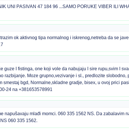
K UNI PASIVAN 47 184 96 ...SAMO PORUKE VIBER ILI WH
trazim ok aktivnog tipa normalnog i iskrenog,netreba da se jav
17
e guze I fistinga, one koji vole da nabujaju I sire rupu,svim I 
lno razbijanje. Moze grupno,vezivanje i sl., predlozite slobodn
am smestaj bgd, Normalne,skladne gradje, bisex, u ovoj prici pas
pp.00-24 na +381653578991
a me napušavaju mlađi momci. 060 335 1562 NS. Da zabalavim 
 NS 060 335 1562.