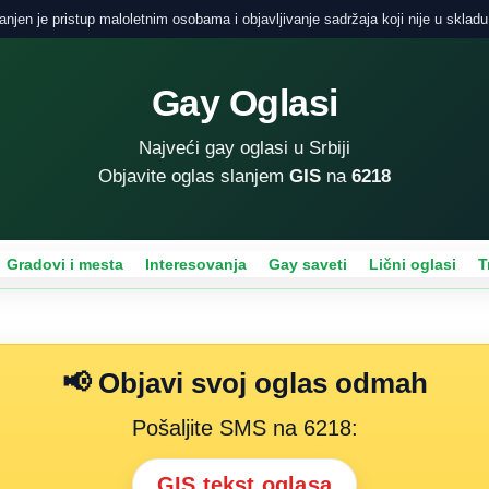
njen je pristup maloletnim osobama i objavljivanje sadržaja koji nije u skladu
Gay Oglasi
Najveći gay oglasi u Srbiji
Objavite oglas slanjem
GIS
na
6218
Gradovi i mesta
Interesovanja
Gay saveti
Lični oglasi
T
📢 Objavi svoj oglas odmah
Pošaljite SMS na 6218:
GIS tekst oglasa