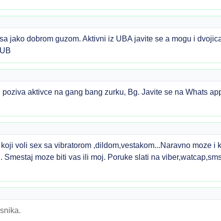
 jako dobrom guzom. Aktivni iz UBA javite se a mogu i dvojica
 UB
g poziva aktivce na gang bang zurku, Bg. Javite se na Whats ap
oji voli sex sa vibratorom ,dildom,vestakom...Naravno moze i 
 Smestaj moze biti vas ili moj. Poruke slati na viber,watcap,s
snika.