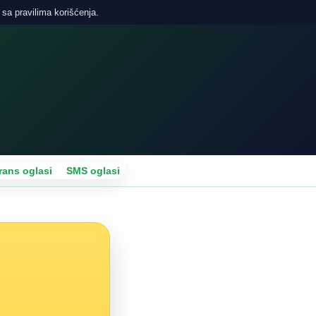
 sa pravilima korišćenja.
rans oglasi
SMS oglasi