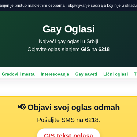
njen je pristup maloletnim osobama i objavljivanje sadržaja koji nije u skladu
Gay Oglasi
Najveći gay oglasi u Srbiji
Objavite oglas slanjem
GIS
na
6218
Gradovi i mesta
Interesovanja
Gay saveti
Lični oglasi
T
📢 Objavi svoj oglas odmah
Pošaljite SMS na 6218:
GIS tekst oglasa