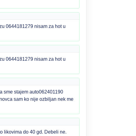
lazu 0644181279 nisam za hot u
lazu 0644181279 nisam za hot u
i sa sme stajem auto062401190
novca sam ko nije ozbiljan nek me
 likovima do 40 gd. Debeli ne.