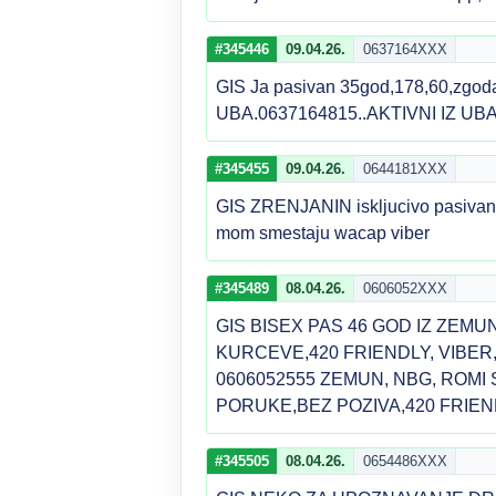
#345446
09.04.26.
0637164XXX
GIS Ja pasivan 35god,178,60,zgodan
UBA.0637164815..AKTIVNI IZ UBA
#345455
09.04.26.
0644181XXX
GIS ZRENJANIN iskljucivo pasivan 1
mom smestaju wacap viber
#345489
08.04.26.
0606052XXX
GIS BISEX PAS 46 GOD IZ ZEM
KURCEVE,420 FRIENDLY, VIBER
0606052555 ZEMUN, NBG, ROMI
PORUKE,BEZ POZIVA,420 FRIE
#345505
08.04.26.
0654486XXX