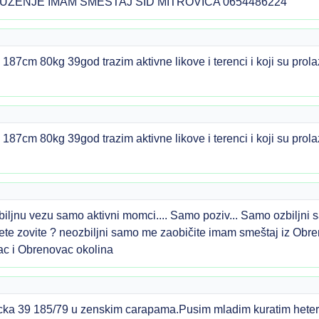
UZENJE IMAM SMESTAJ SID MITROVICA 0654486224
87cm 80kg 39god trazim aktivne likove i terenci i koji su pro
87cm 80kg 39god trazim aktivne likove i terenci i koji su pro
biljnu vezu samo aktivni momci.... Samo poziv... Samo ozbiljn
e zovite ? neozbiljni samo me zaobičite imam smeštaj iz Obre
c i Obrenovac okolina
ka 39 185/79 u zenskim carapama.Pusim mladim kuratim hetero