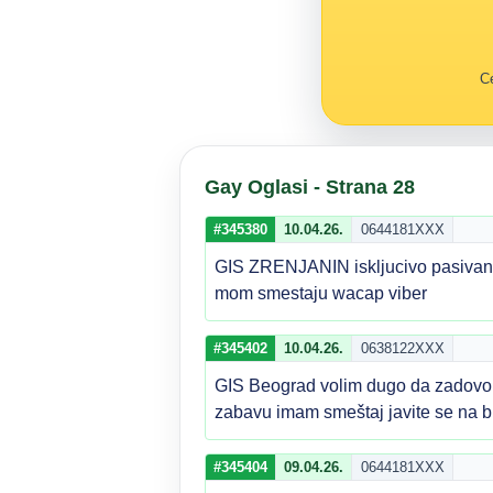
Ce
Gay Oglasi - Strana 28
#345380
10.04.26.
0644181XXX
GIS ZRENJANIN iskljucivo pasivan 1
mom smestaju wacap viber
#345402
10.04.26.
0638122XXX
GIS Beograd volim dugo da zadovol
zabavu imam smeštaj javite se na 
#345404
09.04.26.
0644181XXX