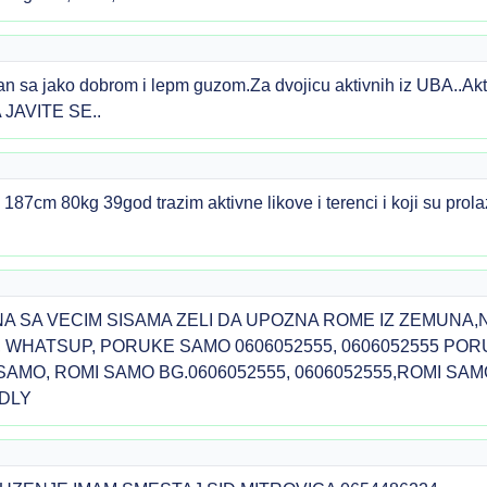
 sa jako dobrom i lepm guzom.Za dvojicu aktivnih iz UBA..Aktiv
 JAVITE SE..
87cm 80kg 39god trazim aktivne likove i terenci i koji su pro
UNA SA VECIM SISAMA ZELI DA UPOZNA ROME IZ ZEMUNA
, WHATSUP, PORUKE SAMO 0606052555, 0606052555 POR
 SAMO, ROMI SAMO BG.0606052555, 0606052555,ROMI SA
NDLY