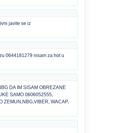
ni javite se iz
lazu 0644181279 nisam za hot u
,NBG DA IM SISAM OBREZANE
UKE SAMO 0606052555,
MO ZEMUN,NBG,VIBER, WACAP,