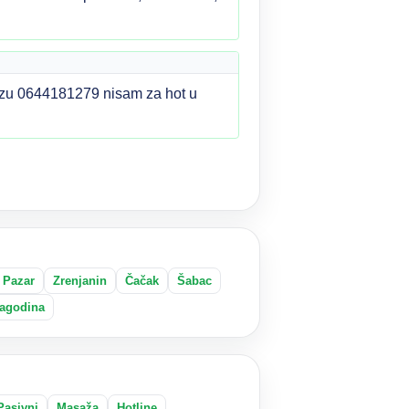
lazu 0644181279 nisam za hot u
 Pazar
Zrenjanin
Čačak
Šabac
agodina
Pasivni
Masaža
Hotline