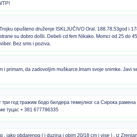
 WTP!
Trojku opušteno druženje ISKLJUČIVO Oral. 188.78.53god i 17
 strane su dobro došli. Debeli cd fem Nikako. Momci od 25 do 4
iber. Bez sms i poziva.
 primam, da zadovoljim muškarce.Imam svoje snimke. Javi se
 три год тражим бодо билдера темејлног са Сирока рамена д
ме туцас + 381 677786335
 , jako obdarenog ( i duzina i obim 20/18 cm i vise ) , iz Zrenja