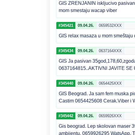
GIS ZRENJANIN iskljucivo pasivan 1
mom smestaju wacap viber
#345421
09.04.26.
0659532XXX
GIS relax masaza u mom smeštaju d
#345434
09.04.26.
0637164XXX
GIS Ja pasivan 35god,178,60,zgodan
0637164815..AKTIVNI JAVITE S
#345440
09.04.26.
0654425XXX
GIS Beograd. Ja sam fem muska pic
Castim 0654425608 Cerak.Viber i
#345442
09.04.26.
0659926XXX
Gis beograd. Lep skolovan maser 39
ambijentu. 0659926295 WatsApp, Te