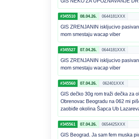
GIS NEKO ZA UPOZNAVANJE DR
#345510
08.04.26.
0644181XXX
GIS ZRENJANIN iskljucivo pasivan 1
mom smestaju wacap viber
#345527
07.04.26.
0644181XXX
GIS ZRENJANIN iskljucivo pasivan 1
mom smestaju wacap viber
#345560
07.04.26.
062401XXX
GIS dečko 30g rom traži dečka za o
Obrenovac Beogradu na 062 mi pišet
zaobiđe okolina Šapca Ub Lazareva
#345561
07.04.26.
0654425XXX
GIS Beograd. Ja sam fem muska pic