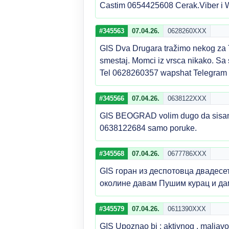
Castim 0654425608 Cerak.Viber i
#345563
07.04.26.
0628260XXX
GIS Dva Drugara tražimo nekog za 
smestaj. Momci iz vrsca nikako. Sa
Tel 0628260357 wapshat Telegram v
#345566
07.04.26.
0638122XXX
GIS BEOGRAD volim dugo da sisam i
0638122684 samo poruke.
#345568
07.04.26.
0677786XXX
GIS горан из деспотовца двадесет
околине давам Пушим курац и да
#345579
07.04.26.
0611390XXX
GIS Upoznao bi : aktivnog , maljavog