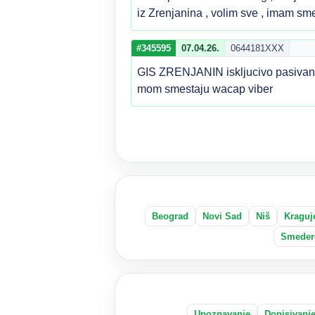
iz Zrenjanina , volim sve , imam sme
#345595
07.04.26.
0644181XXX
GIS ZRENJANIN iskljucivo pasivan 1
mom smestaju wacap viber
Beograd
Novi Sad
Niš
Kraguj
Smeder
Upoznavanje
Dopisivanj