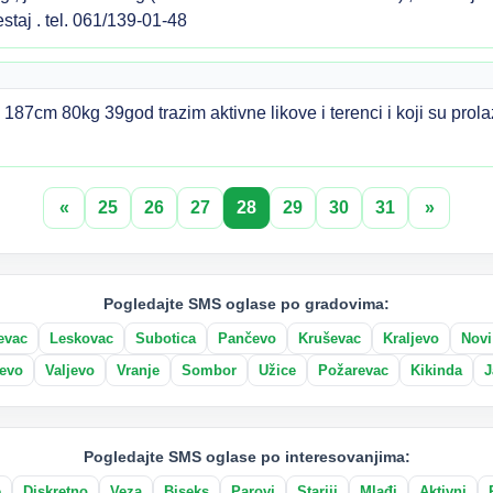
staj . tel. 061/139-01-48
87cm 80kg 39god trazim aktivne likove i terenci i koji su pro
«
25
26
27
28
29
30
31
»
Pogledajte SMS oglase po gradovima:
evac
Leskovac
Subotica
Pančevo
Kruševac
Kraljevo
Novi
evo
Valjevo
Vranje
Sombor
Užice
Požarevac
Kikinda
J
Pogledajte SMS oglase po interesovanjima:
e
Diskretno
Veza
Biseks
Parovi
Stariji
Mlađi
Aktivni