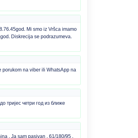
8.76.45god. Mi smo iz Vršca imamo
5god. Diskrecija se podrazumeva.
 porukom na viber ili WhatsApp na
о тријес четри год из ближе
nina . Ja sam pasivan , 61/180/95 ,