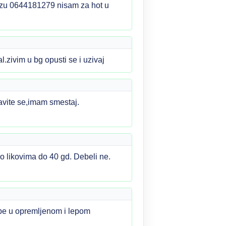
lazu 0644181279 nisam za hot u
ivim u bg opusti se i uzivaj
avite se,imam smestaj.
 likovima do 40 gd. Debeli ne.
ebe u opremljenom i lepom