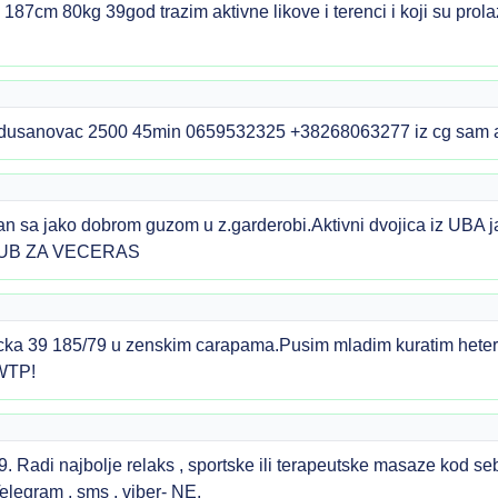
87cm 80kg 39god trazim aktivne likove i terenci i koji su pro
usanovac 2500 45min 0659532325 +38268063277 iz cg sam al.z
 sa jako dobrom guzom u z.garderobi.Aktivni dvojica iz UBA j
E UB ZA VECERAS
ka 39 185/79 u zenskim carapama.Pusim mladim kuratim hetero
 WTP!
. Radi najbolje relaks , sportske ili terapeutske masaze kod s
legram , sms , viber- NE.