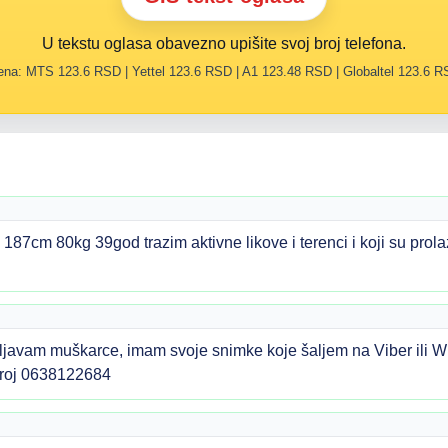
U tekstu oglasa obavezno upišite svoj broj telefona.
na: MTS 123.6 RSD | Yettel 123.6 RSD | A1 123.48 RSD | Globaltel 123.6 
87cm 80kg 39god trazim aktivne likove i terenci i koji su pro
javam muškarce, imam svoje snimke koje šaljem na Viber ili W
broj 0638122684