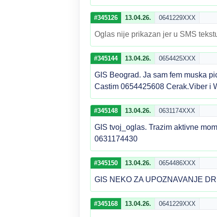
#345126
13.04.26.
0641229XXX
Oglas nije prikazan jer u SMS tekstu
#345144
13.04.26.
0654425XXX
GIS Beograd. Ja sam fem muska pic
Castim 0654425608 Cerak.Viber i
#345148
13.04.26.
0631174XXX
GIS tvoj_oglas. Trazim aktivne mo
0631174430
#345150
13.04.26.
0654486XXX
GIS NEKO ZA UPOZNAVANJE DR
#345168
13.04.26.
0641229XXX