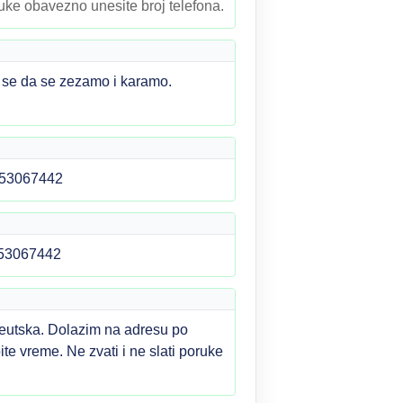
ruke obavezno unesite broj telefona.
e se da se zezamo i karamo.
53067442
53067442
peutska. Dolazim na adresu po
te vreme. Ne zvati i ne slati poruke