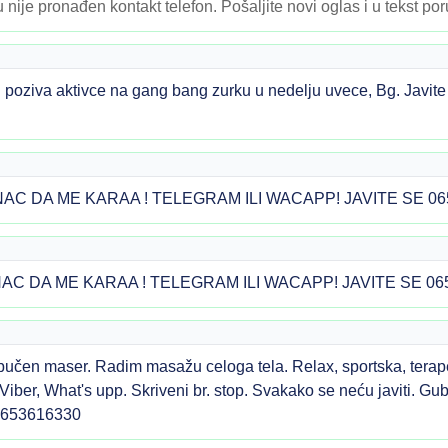
 nije pronađen kontakt telefon. Pošaljite novi oglas i u tekst po
g poziva aktivce na gang bang zurku u nedelju uvece, Bg. Javit
AC DA ME KARAA ! TELEGRAM ILI WACAPP! JAVITE SE 06
AC DA ME KARAA ! TELEGRAM ILI WACAPP! JAVITE SE 06
bučen maser. Radim masažu celoga tela. Relax, sportska, tera
ber, What's upp. Skriveni br. stop. Svakako se neću javiti. Gubi
. 0653616330