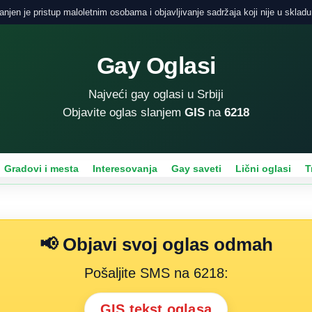
njen je pristup maloletnim osobama i objavljivanje sadržaja koji nije u skladu
Gay Oglasi
Najveći gay oglasi u Srbiji
Objavite oglas slanjem
GIS
na
6218
Gradovi i mesta
Interesovanja
Gay saveti
Lični oglasi
T
📢 Objavi svoj oglas odmah
Pošaljite SMS na 6218:
GIS tekst oglasa