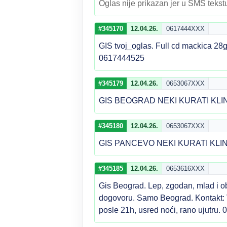
Oglas nije prikazan jer u SMS tekstu
#345170
12.04.26.
0617444XXX
GIS tvoj_oglas. Full cd mackica 28
0617444525
#345179
12.04.26.
0653067XXX
GIS BEOGRAD NEKI KURATI KLIN
#345180
12.04.26.
0653067XXX
GIS PANCEVO NEKI KURATI KLIN
#345185
12.04.26.
0653616XXX
Gis Beograd. Lep, zgodan, mlad i o
dogovoru. Samo Beograd. Kontakt: Vi
posle 21h, usred noći, rano ujutru