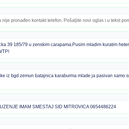
 nije pronađen kontakt telefon. Pošaljite novi oglas i u tekst po
ka 39 185/79 u zenskim carapama.Pusim mladim kuratim hetero
 WTP!
mke iz bgd zemun batajnica karaburma mlade ja pasivan samo 
UZENJE IMAM SMESTAJ SID MITROVICA 0654486224