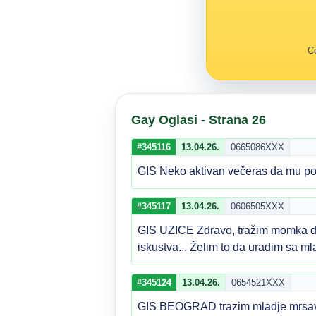
Ce
Gay Oglasi - Strana 26
#345116
13.04.26.
0665086XXX
GIS Neko aktivan večeras da mu p
#345117
13.04.26.
0606505XXX
GIS UZICE Zdravo, tražim momka do
iskustva... Želim to da uradim sa m
#345124
13.04.26.
0654521XXX
GIS BEOGRAD trazim mladje mrsave