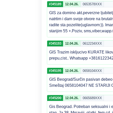
#345189
12.04.26.
0653578XXX
GIS za domino akt.peverzne ljubitelj
natrtim i dam svoje otvore na bruta
radite sta pozelite(uglavnom:)). Im
starijim 55 +.Poziv, sms,viber,wa
#345193
12.04.26.
0612234XXX
GIS Trazim iskljucivo KURATE likove
prepu,cist.. Whatsapp +381612234
#345195
12.04.26.
0658104XXX
GIS Beograd/Surčin pasivan debeo d
Smeštaj 0658104047 NE STARIJI 
#345200
12.04.26.
0665689XXX
Gis Beograd. Potreban seksualni i e
stan. Ja 38. Mrsaviji ,glatki, fem cd