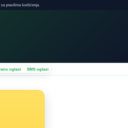
 sa pravilima korišćenja.
rans oglasi
SMS oglasi