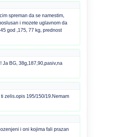
svacim spreman da se namestim,
o, poslusan i mozete uglavnom da
 45 god ,175, 77 kg, prednost
!! Ja BG, 38g,187,90,pasiv,na
 ti zelis.opis 195/150/19.Nemam
zenjeni i oni kojima fali prazan