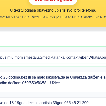
U tekstu oglasa obavezno upišite svoj broj telefona.
na: MTS 123.6 RSD | Yettel 123.6 RSD | A1 123.48 RSD | Globaltel 123.6 
opusim u mom smeštaju.Smed.Palanka.Kontakt viber WhatsApp
 25 godina,bez ili sa malo iskustva,da je Uni/akt,za druženje
lađim dečkom.060/650/50/58... Užice.
 od 18-19god decko sportista 39god 065 45 21 290