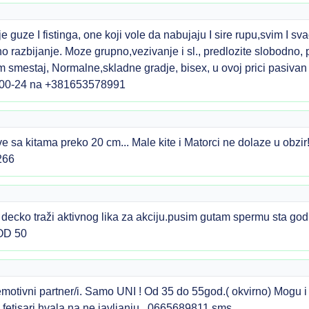
e guze I fistinga, one koji vole da nabujaju I sire rupu,svim I 
lno razbijanje. Moze grupno,vezivanje i sl., predlozite slobodn
am smestaj, Normalne,skladne gradje, bisex, u ovoj prici pasivan
pp.00-24 na +381653578991
 sa kitama preko 20 cm... Male kite i Matorci ne dolaze u obzir
266
ecko traži aktivnog lika za akciju.pusim gutam spermu sta god
OD 50
motivni partner/i. Samo UNI ! Od 35 do 55god.( okvirno) Mogu i o
, i fetisari hvala na ne javljanju.. 0665689811 sms